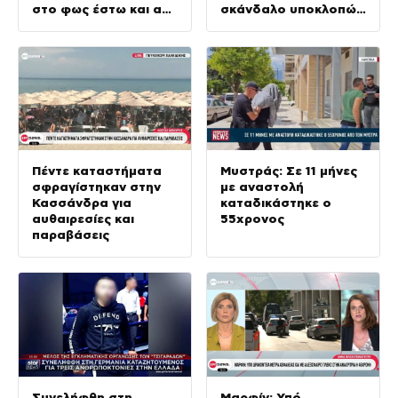
στο φως έστω και αν
σκάνδαλο υποκλοπών
αργεί»
στη Μεταπολίτευση»
Πέντε καταστήματα
Μυστράς: Σε 11 μήνες
σφραγίστηκαν στην
με αναστολή
Κασσάνδρα για
καταδικάστηκε ο
αυθαιρεσίες και
55χρονος
παραβάσεις
Συνελήφθη στη
Μαρφίν: Υπό