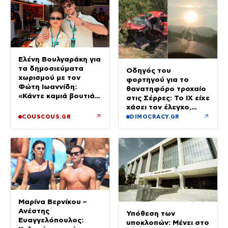
Ελένη Βουλγαράκη για
τα δημοσιεύματα
Οδηγός του
χωρισμού με τον
φορτηγού για το
Φώτη Ιωαννίδη:
θανατηφόρο τροχαίο
«Κάντε καμιά βουτιά
στις Σέρρες: Το ΙΧ είχε
με το κεφάλι να
χάσει τον έλεγχο,
δροσιστείτε»
έφυγε στο αντίθετο
↗
↗
COUSCOUS.GR
DIMOCRACY.GR
ρεύμα
Μαρίνα Βερνίκου –
Ανέστης
Υπόθεση των
Ευαγγελόπουλος:
υποκλοπών: Μένει στο