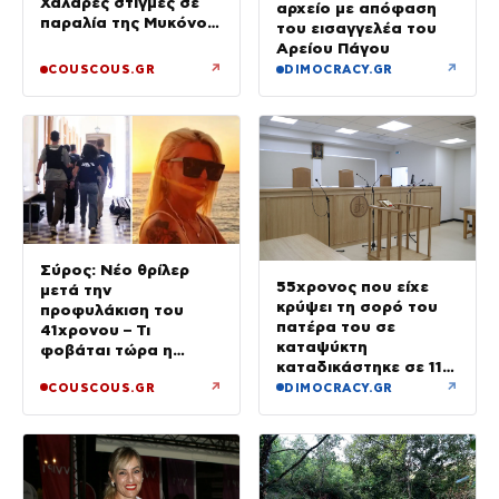
Χαλαρές στιγμές σε
αρχείο με απόφαση
παραλία της Μυκόνου
του εισαγγελέα του
– Φωτογραφίες
Αρείου Πάγου
↗
↗
COUSCOUS.GR
DIMOCRACY.GR
Σύρος: Νέο θρίλερ
55χρονος που είχε
μετά την
κρύψει τη σορό του
προφυλάκιση του
πατέρα του σε
41χρονου – Τι
καταψύκτη
φοβάται τώρα η
καταδικάστηκε σε 11
οικογένεια της Βάγγης
μήνες με αναστολή
↗
↗
COUSCOUS.GR
DIMOCRACY.GR