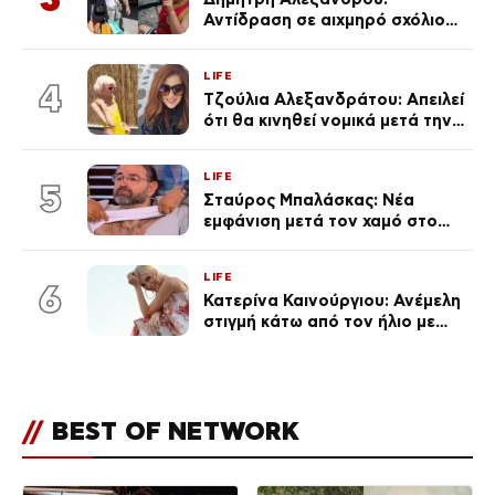
Αντίδραση σε αιχμηρό σχόλιο
για την Τούνη με αφορμή το
μεγάλωμα του Πάρη
LIFE
4
Τζούλια Αλεξανδράτου: Απειλεί
ότι θα κινηθεί νομικά μετά την
ανάρτηση της Δημουλίδου
LIFE
5
Σταύρος Μπαλάσκας: Νέα
εμφάνιση μετά τον χαμό στο
«Πρωινό» (Φωτογραφία)
LIFE
6
Κατερίνα Καινούργιου: Ανέμελη
στιγμή κάτω από τον ήλιο με
τους followers της
(φωτογραφία)
//
BEST OF NETWORK