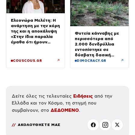
Ελεονώρα Μελέτη: Η
ανάρτηση με την κόρη
της και η αποκάλυψη
Φυτεία κάνναβης με
«Στην ίδια παραλία
περισσότερα από
έμαθα ότι ήμουν
2.000 δενδρύλλια
έγκυος»
εντοπίστηκε σε
δύσβατη δασική
περιοχή στη Φθιώτιδα
↗
↗
COUSCOUS.GR
DIMOCRACY.GR
Ειδήσεις
Δείτε όλες τις τελευταίες
από την
Ελλάδα και τον Κόσμο, τη στιγμή που
ΔΕΔΟΜΕΝΟ
συμβαίνουν, στο
.
ΑΚΟΛΟΥΘΗΣΤΕ ΜΑΣ