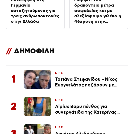
Γερμανία
δρακόντεια μέτρα
καταζητούμενος για
ασφαλείας και με
τρεις ανθρωποκτονίες
αλεξίσφαιρο γιλέκο η
στην Ελλάδα
46χρονη στην
ανακρίτρια
//
ΔΗΜΟΦΙΛΗ
LIFE
1
Τατιάνα Στεφανίδου – Νίκος
Ευαγγελάτος ποζάρουν με
μαγιό σε παραλία στην
Κεφαλονιά
LIFE
2
Alpha: Βαρύ πένθος για
συνεργάτιδα της Κατερίνας
Καινούργιου – «Κουράστηκες
πολύ… Απόψε είσαι στα χέρια
LIFE
του Θεού»
3
Δημήτρη Αλεξάνδρου: