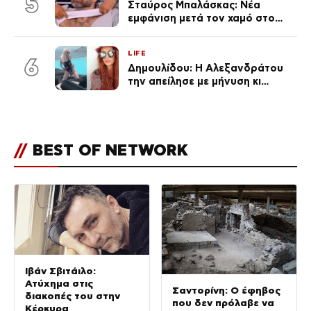
5
Σταύρος Μπαλάσκας: Νέα
εμφάνιση μετά τον χαμό στο
«Πρωινό» (Φωτογραφία)
LIFE
6
Δημουλίδου: Η Αλεξανδράτου
την απείλησε με μήνυση κι
εκείνη απαντά – «Δεν σε
αναγνώρισα, όταν κατάλαβα
ποια είσαι σοκαρίστικα»
//
BEST OF NETWORK
Ιβάν Σβιτάιλο:
Ατύχημα στις
Σαντορίνη: Ο έφηβος
διακοπές του στην
που δεν πρόλαβε να
Κέρκυρα