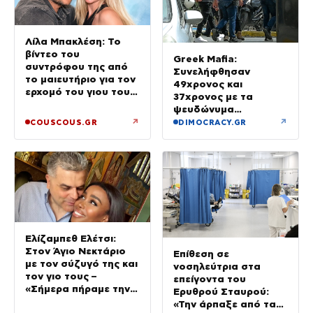
Λίλα Μπακλέση: Το
βίντεο του
Greek Mafia:
συντρόφου της από
Συνελήφθησαν
το μαιευτήριο για τον
49χρονος και
ερχομό του γιου τους
37χρονος με τα
– «Κάπου εκεί θα είμαι
ψευδώνυμα
και θα σε χαζεύω»
«πίτμπουλ» και
↗
↗
COUSCOUS.GR
DIMOCRACY.GR
«μπουλντόγκ» – Ποιοι
οι ρόλοι τους
Ελίζαμπεθ Ελέτσι:
Στον Άγιο Νεκτάριο
Επίθεση σε
με τον σύζυγό της και
νοσηλεύτρια στα
τον γιο τους –
επείγοντα του
«Σήμερα πήραμε την
Ερυθρού Σταυρού:
ευχή για τον γιο μας»
«Την άρπαξε από τα