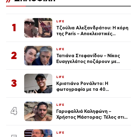
LIFE
1
Τζούλια Αλεξανδράτου: Η κόρη
της Paris – Αποκλειστικές
φωτογραφίες
LIFE
2
Τατιάνα Στεφανίδου – Νίκος
Ευαγγελάτος ποζάρουν με
μαγιό σε παραλία στην
Κεφαλονιά
LIFE
3
Κριστιάνο Ρονάλντο: Η
φωτογραφία με τα 40
πανάκριβα αυτοκίνητα στο
γκαράζ του ξεπέρασε τα 20,7
LIFE
εκ. likes
4
Γαρυφαλλιά Καληφώνη –
Χρήστος Μάστορας: Τέλος στις
φήμες χωρισμού, όλη η αλήθεια
για τη σχέση τους
LIFE