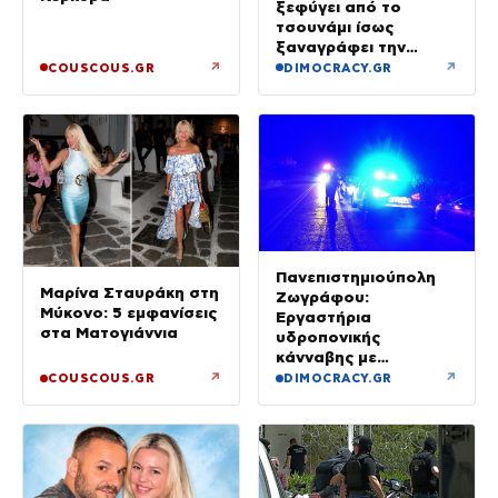
ξεφύγει από το
τσουνάμι ίσως
ξαναγράφει την
ιστορία της μινωικής
↗
↗
COUSCOUS.GR
DIMOCRACY.GR
καταστροφής
Πανεπιστημιούπολη
Μαρίνα Σταυράκη στη
Ζωγράφου:
Μύκονο: 5 εμφανίσεις
Εργαστήρια
στα Ματογιάννια
υδροπονικής
κάνναβης με
προσδοκώμενο
↗
↗
COUSCOUS.GR
DIMOCRACY.GR
όφελος άνω των
90.000 ευρώ –
Χειροπέδες σε τρία
άτομα