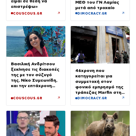
είμαι σε θέση να
ΜΕΘ του ΓΝ Λαμίας
επιστρέψω»
μετά από τροχαίο
↗
↗
COUSCOUS.GR
DIMOCRACY.GR
Βασιλική Ανδρίτσου
ξεκίνησε τις διακοπές
46χρονη που
της με τον σύζυγό
κατηγορείται για
της, Νίκο Συμεωνίδη,
συμμετοχή στον
και την επτάχρονη
φονικό εμπρησμό της
κόρη τους
τράπεζας Marfin στην
Αθήνα
↗
↗
COUSCOUS.GR
DIMOCRACY.GR