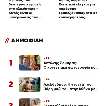
δεύτερου χειριστή
Εντατικοί έλεγχοι για
στο ελικόπτερο –
παράνομα
Αυτές είναι οι
τραπεζοκαθίσματα σε
υποχρεώσεις του
κοινόχρηστους
“χειριστή”
χώρους –
Απομακρύνθηκαν
πάνω από 240
//
ΔΗΜΟΦΙΛΗ
LIFE
1
Αντώνης Σαμαράς:
Οικογενειακή φωτογραφία που
ανάρτησε ο γιος του λίγο πριν
από την επέτειο θανάτου της
LIFE
Λένας
2
Αλεξάνδρου: Η νταντά του
Πάρη μαζί του στην Κύθνο με
τον μικρό και την Ελληνίδου
(Φωτογραφίες)
LIFE
3
Γαρυφαλλιά Καληφώνη και