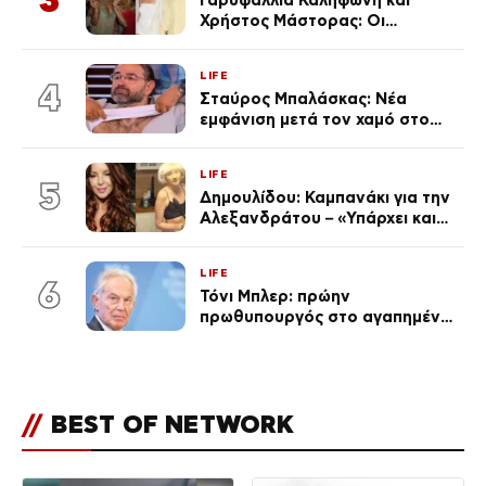
Χρήστος Μάστορας: Οι
χωριστές διακοπές και η
επέτειος που φέτος πέρασε
LIFE
απαρατήρητη
4
Σταύρος Μπαλάσκας: Νέα
εμφάνιση μετά τον χαμό στο
«Πρωινό» (Φωτογραφία)
LIFE
5
Δημουλίδου: Καμπανάκι για την
Αλεξανδράτου – «Υπάρχει και
ένα μικρό παιδί πίσω που
χρειάζεται τη μάνα του»
LIFE
6
Τόνι Μπλερ: πρώην
πρωθυπουργός στο αγαπημένο
του Πόρτο Χέλι
//
BEST OF NETWORK