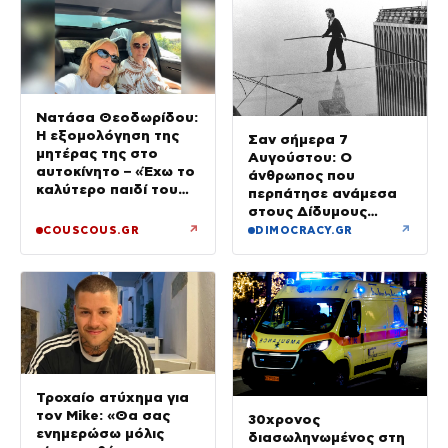
Νατάσα Θεοδωρίδου:
Η εξομολόγηση της
Σαν σήμερα 7
μητέρας της στο
Αυγούστου: Ο
αυτοκίνητο – «Έχω το
άνθρωπος που
καλύτερο παιδί του
περπάτησε ανάμεσα
κόσμου»
στους Δίδυμους
Πύργους
↗
↗
COUSCOUS.GR
DIMOCRACY.GR
Τροχαίο ατύχημα για
τον Mike: «Θα σας
30χρονος
ενημερώσω μόλις
διασωληνωμένος στη