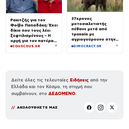
37χρονος
Ρακιτζής για τον
μοτοσικλετιστής
Φοίβο Παπαδάκη: Έχει
πέθανε μετά από
δίκιο που τους λέει
τροχαίο με
ξεφτιλισμένους – Η
αγριογούρουνο στην
οργή για τον πατέρα
Εύβοια
του
↗
↗
COUSCOUS.GR
DIMOCRACY.GR
Ειδήσεις
Δείτε όλες τις τελευταίες
από την
Ελλάδα και τον Κόσμο, τη στιγμή που
ΔΕΔΟΜΕΝΟ
συμβαίνουν, στο
.
ΑΚΟΛΟΥΘΗΣΤΕ ΜΑΣ