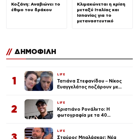
Κοζάνη: Αναβιώνει το
Κλιμακώνεται η κρίση
έθιμο του δράκου
μεταξύ Ιταλίας και
Ισπανίας για το
μεταναστευτικό
//
ΔΗΜΟΦΙΛΗ
LIFE
1
Τατιάνα Στεφανίδου – Νίκος
Ευαγγελάτος ποζάρουν με
μαγιό σε παραλία στην
Κεφαλονιά
LIFE
2
Κριστιάνο Ρονάλντο: Η
φωτογραφία με τα 40
πανάκριβα αυτοκίνητα στο
γκαράζ του ξεπέρασε τα 20,7
LIFE
εκ. likes
3
Σταύρος Μπαλάσκας: Νέα