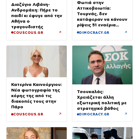
Φωτιά στην
Διαζύγιο Λιβάνη-
Αττικοβοιωτία:
Ανδρομάχη: Πήρε το
Τουρνάς, δεν
παιδί κι έφυγε από την
κατάφεραν να κάνουν
Αθήνα ο
ρίψεις 51 εναέρια
τραγουδιστής
μέσα
↗
↗
COUSCOUS.GR
DIMOCRACY.GR
Κατερίνα Καινούργιου:
Νέα φωτογραφία της
Τσουκαλάς:
κόρης της από τις
Χρειάζεται άλλη
διακοπές τους στην
εξωτερική πολιτική με
Πάρο
στρατηγικό βάθος
↗
↗
COUSCOUS.GR
DIMOCRACY.GR