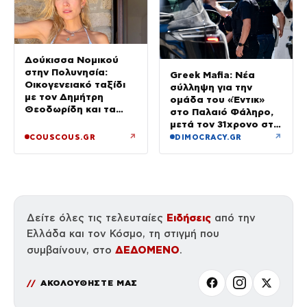
Δούκισσα Νομικού
στην Πολυνησία:
Greek Mafia: Νέα
Οικογενειακό ταξίδι
σύλληψη για την
με τον Δημήτρη
ομάδα του «Έντικ»
Θεοδωρίδη και τα
στο Παλαιό Φάληρο,
παιδιά τους
μετά τον 31χρονο στη
Γερμανία
↗
↗
COUSCOUS.GR
DIMOCRACY.GR
Ειδήσεις
Δείτε όλες τις τελευταίες
από την
Ελλάδα και τον Κόσμο, τη στιγμή που
ΔΕΔΟΜΕΝΟ
συμβαίνουν, στο
.
ΑΚΟΛΟΥΘΗΣΤΕ ΜΑΣ