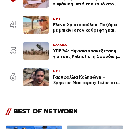
εμφάνιση μετά τον χαμό στο
«Πρωινό» (Φωτογραφία)
LIFE
4
Έλενα Χριστοπούλου: Ποζάρει
με μπικίνι στον καθρέφτη και
εντυπωσιάζει – «Χάνουμε
τουλάχιστον 25 κιλά η
ΕΛΛΑΔΑ
καθεμία…» (Βίντεο)
5
ΥΠΕΘΑ: Μηνιαία επανεξέταση
για τους Patriot στη Σαουδική
Αραβία
LIFE
6
Γαρυφαλλιά Καληφώνη –
Χρήστος Μάστορας: Τέλος στις
φήμες χωρισμού, όλη η αλήθεια
για τη σχέση τους
//
BEST OF NETWORK