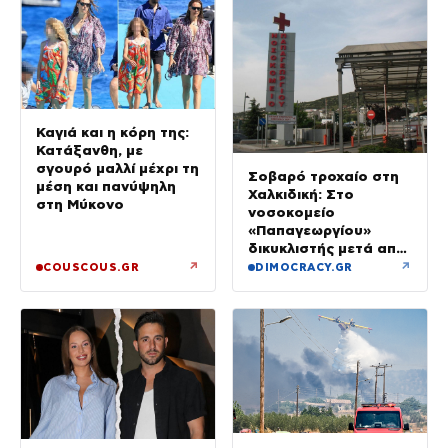
Καγιά και η κόρη της:
Κατάξανθη, με
σγουρό μαλλί μέχρι τη
Σοβαρό τροχαίο στη
μέση και πανύψηλη
Χαλκιδική: Στο
στη Μύκονο
νοσοκομείο
«Παπαγεωργίου»
δικυκλιστής μετά από
σύγκρουση
↗
↗
COUSCOUS.GR
DIMOCRACY.GR