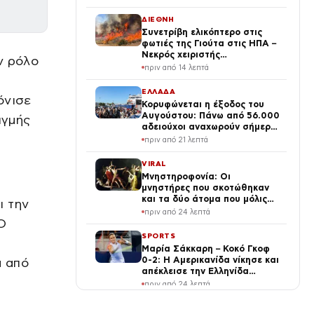
ΔΙΕΘΝΗ
Συνετρίβη ελικόπτερο στις
φωτιές της Γιούτα στις ΗΠΑ –
Νεκρός χειριστής
ν ρόλο
μπουλντόζας στο Όρεγκον
πριν από 14 λεπτά
ΕΛΛΑΔΑ
όνισε
Κορυφώνεται η έξοδος του
Αυγούστου: Πάνω από 56.000
ιγμής
αδειούχοι αναχωρούν σήμερα
από τα λιμάνια της Αττικής
πριν από 21 λεπτά
VIRAL
Μνηστηροφονία: Οι
μνηστήρες που σκοτώθηκαν
και τα δύο άτομα που μόλις
ι την
σώθηκαν στην Οδύσσεια
πριν από 24 λεπτά
 Ο
SPORTS
Μαρία Σάκκαρη – Κοκό Γκοφ
0-2: Η Αμερικανίδα νίκησε και
α από
απέκλεισε την Ελληνίδα
τενίστρια στις «32» του
πριν από 24 λεπτά
Τορόντο
ΟΙΚΟΝΟΜΙΑ