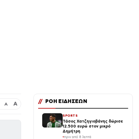
//
ΡΟΗ ΕΙΔΗΣΕΩΝ
Α
Α
SPORTS
Τάσος Χατζηγιοβάνης δώρισε
12.500 ευρώ στον μικρό
Δημήτρη
πριν από 8 λεπτά