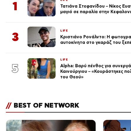
1
Τατιάνα Στεφανίδου – Νίκος Ευ
μαγιό σε παραλία στην Κεφαλον
LIFE
3
Κριστιάνο Ρονάλντο: Η φωτογρα
αυτοκίνητα στο γκαράζ του ξεπέρ
LIFE
5
Alpha: Βαρύ πένθος για συνεργά
Καινούργιου – «Κουράστηκες πο
του Θεού»
//
BEST OF NETWORK