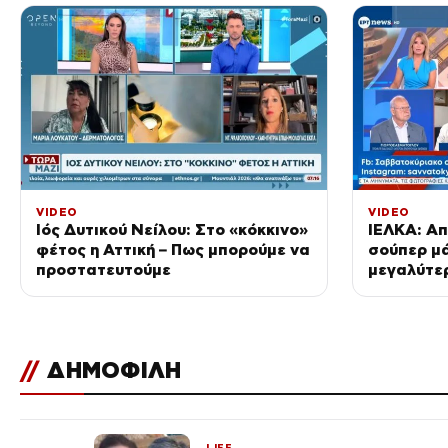
VIDEO
VIDEO
Ιός Δυτικού Νείλου: Στο «κόκκινο»
ΙΕΛΚΑ: Α
φέτος η Αττική – Πως μπορούμε να
σούπερ μά
προστατευτούμε
μεγαλύτερ
φρούτα κα
//
ΔΗΜΟΦΙΛΗ
LIFE