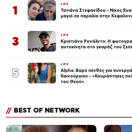
LIFE
1
Τατιάνα Στεφανίδου – Νίκος Ευ
μαγιό σε παραλία στην Κεφαλον
LIFE
3
Κριστιάνο Ρονάλντο: Η φωτογρα
αυτοκίνητα στο γκαράζ του ξεπέρ
LIFE
5
Alpha: Βαρύ πένθος για συνεργά
Καινούργιου – «Κουράστηκες πο
του Θεού»
//
BEST OF NETWORK