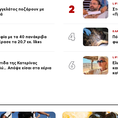
LIF
2
αγγελάτος ποζάρουν με
Στ
ιά
«Π
ΕΛ
4
φία με τα 40 πανάκριβα
Πό
ασε τα 20,7 εκ. likes
φω
LIF
6
τιδα της Κατερίνας
Έλ
λύ… Απόψε είσαι στα χέρια
κα
κα