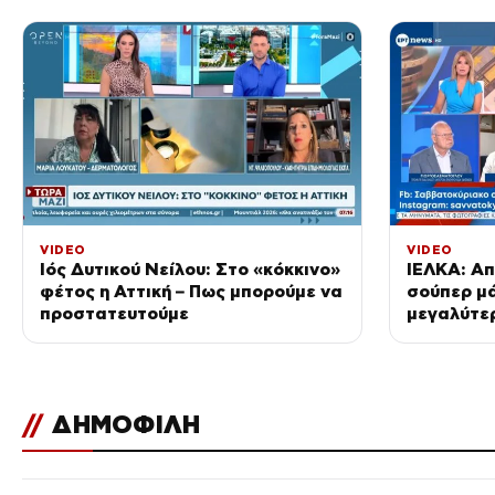
VIDEO
VIDEO
Ιός Δυτικού Νείλου: Στο «κόκκινο»
ΙΕΛΚΑ: Α
φέτος η Αττική – Πως μπορούμε να
σούπερ μά
προστατευτούμε
μεγαλύτερ
φρούτα κα
//
ΔΗΜΟΦΙΛΗ