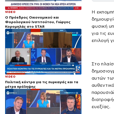
Η εκπομπή
VIDEO
Ο Πρόεδρος Οικονομικού και
δημιουργί
Φορολογικού Ινστιτούτου, Γιώργος
φυσική υ
Κορομηλάς στο STAR
για τις ε
επιλογή γ
Στο πλαίσ
δημοσιογ
VIDEO
αυτών των
Πολιτική κόντρα για τις πυρκαγιές και τα
αυθεντικό
μέτρα πρόληψης
παρουσιάζ
διατροφής
ευεξίας.