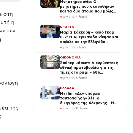
Μνηστηροφονία: Οι
μνηστήρες που σκοτώθηκαν
και τα δύο άτομα που μόλις
a στη
σώθηκαν στην Οδύσσεια
πριν από 4 λεπτά
Αυτή η
SPORTS
αλωτών
Μαρία Σάκκαρη – Κοκό Γκοφ
0-2: Η Αμερικανίδα νίκησε και
ή
απέκλεισε την Ελληνίδα
τενίστρια στις «32» του
πριν από 5 λεπτά
Τορόντο
ΟΙΚΟΝΟΜΙΑ
Σούπερ μάρκετ: Διευρύνεται η
εθνική πρωτοβουλία για τις
τιμές στο ράφι – 686
επώνυμοι κωδικοί, ακόμη 230
πριν από 6 λεπτά
σε σχολικά και προϊόντα
αραγωγή
ιδιωτικής ετικέτας
ΕΛΛΑΔΑ
Marfin: «Δεν υπάρχει
ταυτοποίηση» λέει ο
δικηγόρος της 46χρονης – Η
μέα της
ξανθιά κοτσίδα και οι
πριν από 12 λεπτά
φωτογραφίες διακοπών
ς
LIFE
Δημουλίδου: Η Αλεξανδράτου
την απείλησε με μήνυση κι