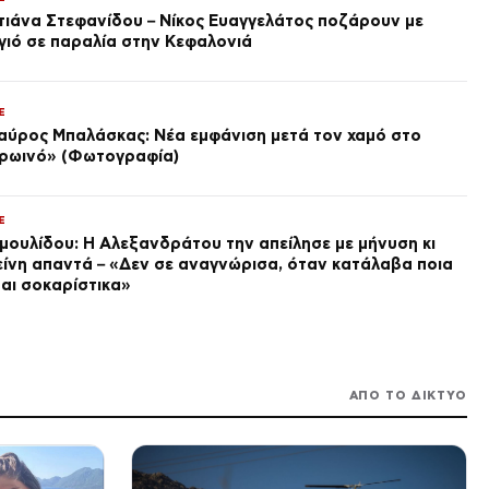
τόσο μεγάλη σημασία στα
τιάνα Στεφανίδου – Νίκος Ευαγγελάτος ποζάρουν με
όνειρα;
γιό σε παραλία στην Κεφαλονιά
πριν από 2 ώρες
ΔΙΕΘΝΗ
Διάστημα: ο κίνδυνος
E
αλυσιδωτών συγκρούσεων και
αύρος Μπαλάσκας: Νέα εμφάνιση μετά τον χαμό στο
η νέα βιομηχανία
δισεκατομμυρίων
ρωινό» (Φωτογραφία)
πριν από 2 ώρες
ΔΙΕΘΝΗ
Μέση Ανατολή: Συνομιλίες
E
Ιράν – Ομάν για τα Στενά του
μουλίδου: Η Αλεξανδράτου την απείλησε με μήνυση κι
Ορμούζ σε «θετικό κλίμα»,
είνη απαντά – «Δεν σε αναγνώρισα, όταν κατάλαβα ποια
προειδοποιεί τις ΗΠΑ η
πριν από 2 ώρες
Τεχεράνη
σαι σοκαρίστικα»
LIFE
Δανάη Μπακογιάννη: Η
17χρονη κόρη του Κώστα
Μπακογιάννη έσπασε ξανά το
πανελλήνιο ρεκόρ στον στίβο
πριν από 2 ώρες
ΑΠΟ ΤΟ ΔΙΚΤΥΟ
SPORTS
ΟΦΗ: Κάτοχος εισιτηρίου
διαρκείας μόλις 2 μηνών
πριν από 2 ώρες