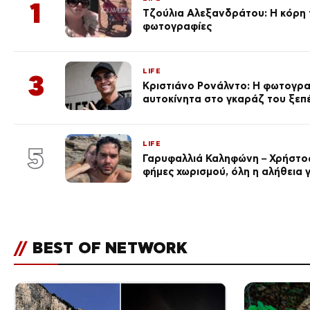
1
Τζούλια Αλεξανδράτου: Η κόρη τ
φωτογραφίες
LIFE
3
Κριστιάνο Ρονάλντο: Η φωτογρα
αυτοκίνητα στο γκαράζ του ξεπέρ
LIFE
5
Γαρυφαλλιά Καληφώνη – Χρήστος
φήμες χωρισμού, όλη η αλήθεια γ
//
BEST OF NETWORK