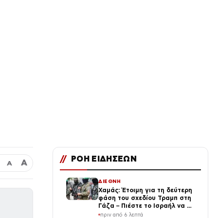
//
ΡΟΗ ΕΙΔΗΣΕΩΝ
Α
Α
ΔΙΕΘΝΗ
Χαμάς: Έτοιμη για τη δεύτερη
φάση του σχεδίου Τραμπ στη
Γάζα – Πιέστε το Ισραήλ να το
εφαρμόσει
πριν από 6 λεπτά