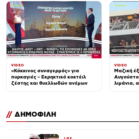
VIDEO
VIDEO
«Κόκκινος συναγερμός» για
Μαζική έξ
πυρκαγιές – Εκρηκτικό κοκτέιλ
Αυγούστο
ζέστης και θυελλωδών ανέμων
λιμάνια, 
εθνικές ο
//
ΔΗΜΟΦΙΛΗ
LIFE