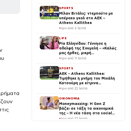
SPORTS
Μίλαν Βιτάλις: ντεμπούτο με
υπέροχο γκολ στο ΑΕΚ –
Athens Kallithea
πριν από 6 λεπτά
LIFE
Ρία Ελληνίδου: Γέννησε η
αδελφή της Σουμελή – «Καλώς
ν
μας ήρθες, μικρή
ου
πριγκίπισσα»
πριν από 11 λεπτά
SPORTS
ΑΕΚ – Athens Kallithea:
Τιμήθηκε η μνήμη του Μιχάλη
Κατσούρη με κίτρινα
τριαντάφυλλα και πανό
πριν από 22 λεπτά
 χρήματα
ΟΙΚΟΝΟΜΙΑ
ίζουν
Moneymaxxing: Η Gen Z
βάζει σε τάξη τα οικονομικά
στις
της – Η νέα τάση στα social
media που υπόσχεται ζωή
πριν από 23 λεπτά
αφθονίας
ΕΛΛΑΔΑ