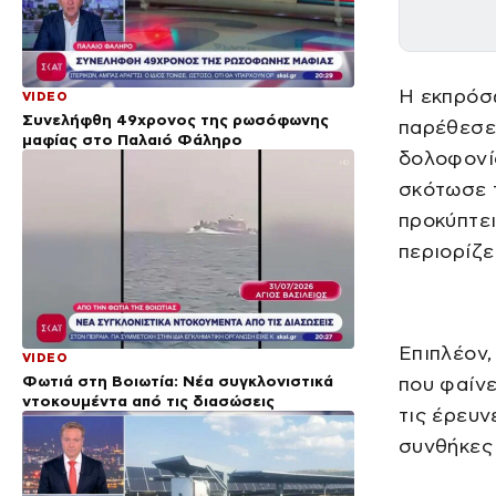
Η εκπρόσ
VIDEO
Συνελήφθη 49χρονος της ρωσόφωνης
παρέθεσε 
μαφίας στο Παλαιό Φάληρο
δολοφονί
σκότωσε τ
προκύπτει
περιορίζε
Επιπλέον,
VIDEO
Φωτιά στη Βοιωτία: Νέα συγκλονιστικά
που φαίνε
ντοκουμέντα από τις διασώσεις
τις έρευν
συνθήκες 