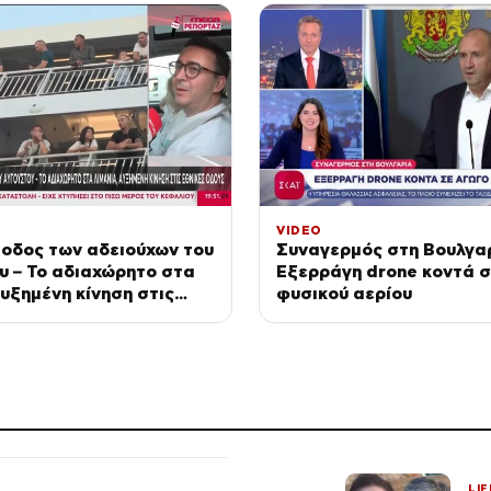
VIDEO
οδος των αδειούχων του
Συναγερμός στη Βουλγα
υ – Το αδιαχώρητο στα
Εξερράγη drone κοντά 
αυξημένη κίνηση στις
φυσικού αερίου
δούς
LIF