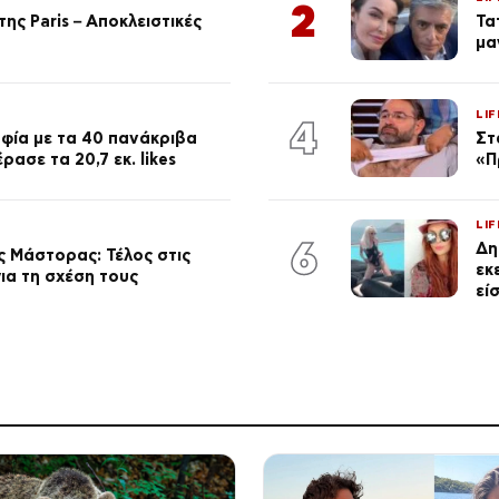
2
ης Paris – Αποκλειστικές
Τα
μα
LIF
4
φία με τα 40 πανάκριβα
Στ
ασε τα 20,7 εκ. likes
«Π
LIF
6
Δη
 Μάστορας: Τέλος στις
εκ
ια τη σχέση τους
εί