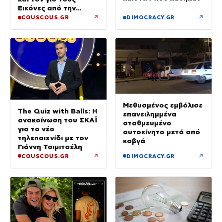
Εικόνες από την
Κεφαλονιά
↗
↗
COUSCOUS.GR
DIMOCRACY.GR
Μεθυσμένος εμβόλισε
The Quiz with Balls: Η
επανειλημμένα
ανακοίνωση του ΣΚΑΪ
σταθμευμένο
για το νέο
αυτοκίνητο μετά από
τηλεπαιχνίδι με τον
καβγά
Γιάννη Τσιμιτσέλη
↗
↗
COUSCOUS.GR
DIMOCRACY.GR