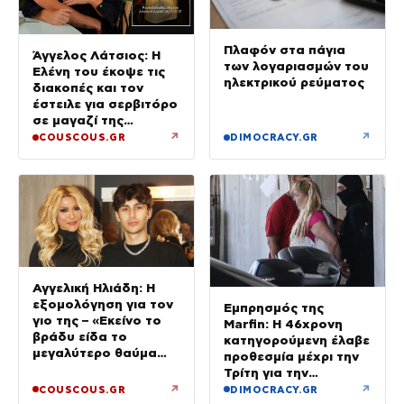
Πλαφόν στα πάγια
Άγγελος Λάτσιος: Η
των λογαριασμών του
Ελένη του έκοψε τις
ηλεκτρικού ρεύματος
διακοπές και τον
έστειλε για σερβιτόρο
σε μαγαζί της
Πεντέλης – Εκεί θα
↗
↗
COUSCOUS.GR
DIMOCRACY.GR
δουλεύει όλο τον
Αύγουστο
Αγγελική Ηλιάδη: Η
εξομολόγηση για τον
Εμπρησμός της
γιο της – «Εκείνο το
Marfin: Η 46χρονη
βράδυ είδα το
κατηγορούμενη έλαβε
μεγαλύτερο θαύμα
προθεσμία μέχρι την
της ζωής μου»
Τρίτη για την
απολογία της
↗
↗
COUSCOUS.GR
DIMOCRACY.GR