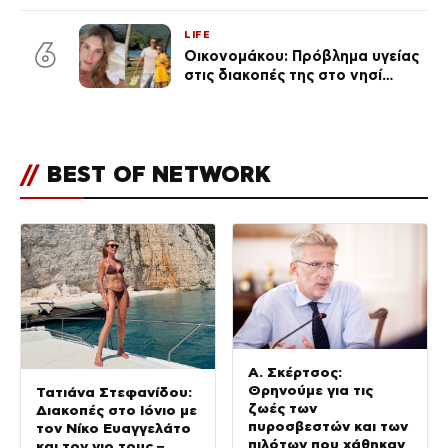
τους followers της
(φωτογραφία)
LIFE
6
Οικονομάκου: Πρόβλημα υγείας
στις διακοπές της στο νησί
Μπόρα Μπόρα – «Έσκασε όλη η
κούραση του χειμώνα»
//
BEST OF NETWORK
Α. Σκέρτσος:
Θρηνούμε για τις
Τατιάνα Στεφανίδου:
ζωές των
Διακοπές στο Ιόνιο με
πυροσβεστών και των
τον Νίκο Ευαγγελάτο
πιλότων που χάθηκαν
και τον γιο τους –