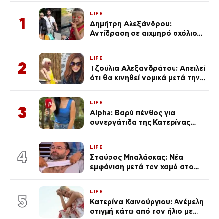
LIFE
1
Δημήτρη Αλεξάνδρου:
Αντίδραση σε αιχμηρό σχόλιο
για την Τούνη με αφορμή το
μεγάλωμα του Πάρη
LIFE
2
Τζούλια Αλεξανδράτου: Απειλεί
ότι θα κινηθεί νομικά μετά την
ανάρτηση της Δημουλίδου
LIFE
3
Alpha: Βαρύ πένθος για
συνεργάτιδα της Κατερίνας
Καινούργιου – «Κουράστηκες
πολύ… Απόψε είσαι στα χέρια
LIFE
του Θεού»
4
Σταύρος Μπαλάσκας: Νέα
εμφάνιση μετά τον χαμό στο
«Πρωινό» (Φωτογραφία)
LIFE
5
Κατερίνα Καινούργιου: Ανέμελη
στιγμή κάτω από τον ήλιο με