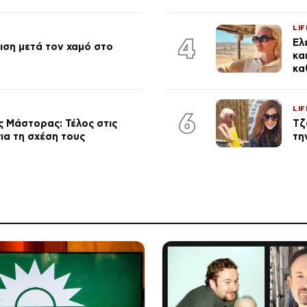
LIF
4
Έλ
ση μετά τον χαμό στο
κα
κα
LIF
6
 Μάστορας: Τέλος στις
Τζ
ια τη σχέση τους
τη