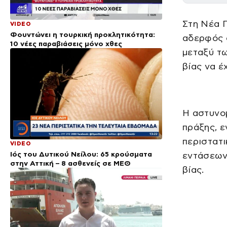
Στη Νέα Π
VIDEO
Φουντώνει η τουρκική προκλητικότητα:
αδερφός σ
10 νέες παραβιάσεις μόνο χθες
μεταξύ τω
βίας να έ
Η αστυνομ
πράξης, ε
περιστατι
VIDEO
Ιός του Δυτικού Νείλου: 65 κρούσματα
εντάσεων,
στην Αττική – 8 ασθενείς σε ΜΕΘ
βίας.