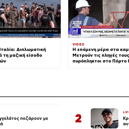
VIDEO
 Ιταλία: Διπλωματική
Η επόμενη μέρα στα καμ
ά τη μαζική είσοδο
Μετρούν τις πληγές τους
τών
πυρόπληκτοι στο Πόρτο 
LIF
2
αγγελάτος ποζάρουν με
Κρ
ιά
αυ