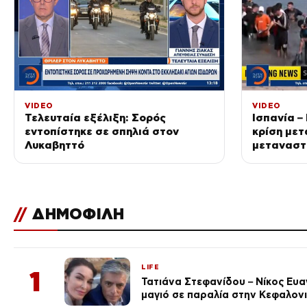
VIDEO
VIDEO
Τελευταία εξέλιξη: Σορός
Ισπανία –
εντοπίστηκε σε σπηλιά στον
κρίση μετ
Λυκαβηττό
μετανασ
//
ΔΗΜΟΦΙΛΗ
LIFE
1
Τατιάνα Στεφανίδου – Νίκος Ευ
μαγιό σε παραλία στην Κεφαλον