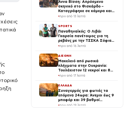
Άννα Βίσση: Απρόσμενο
σκηνικό στο Φισκάρδο –
Καταγράφηκε σε κάμερα και
αν
το βίντεο κυκλοφορεί στο
πριν από 13 λεπτά
διαδίκτυο
σχέσεις
SPORTS
τατικά
Παναθηναϊκός: Ο Λιβάι
Γκαρσία πανέτοιμος για τη
ρεβάνς με την ΤΣΣΚΑ Σόφιας
1948
πριν από 16 λεπτά
ΔΙΕΘΝΗ
Μακελειό από ρωσικά
ής
πλήγματα στην Ουκρανία:
Τουλάχιστον 12 νεκροί και 82
το
τραυματίες, σκοτώθηκαν
πριν από 17 λεπτά
3χρονο αγοράκι και οι
στορικό
παππούδες του
ΕΛΛΑΔΑ
κρηξη
Συναγερμός για φωτιές τα
επόμενα 24ωρα: Άνεμοι έως 9
μποφόρ και 39 βαθμοί
Κελσίου – Επικίνδυνες
πριν από 19 λεπτά
περιοχές
VIRAL
Κύπελλο του Λυκούργου που
αλλάζει χρώμα και κάποτε