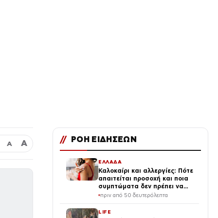
//
ΡΟΗ ΕΙΔΗΣΕΩΝ
Α
Α
ΕΛΛΑΔΑ
Καλοκαίρι και αλλεργίες: Πότε
απαιτείται προσοχή και ποια
συμπτώματα δεν πρέπει να
αγνοούμε
πριν από 50 δευτερόλεπτα
LIFE