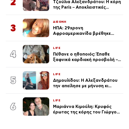
2
Τζούλια Αλεξανδράτου: Η κόρη
της Paris – Αποκλειστικές
φωτογραφίες
ΔΙΕΘΝΗ
3
ΗΠΑ: 29χρονη
Αφροαμερικανίδα βρέθηκε
απαγχονισμένη σε δέντρο στον
Μισισιπή
LIFE
4
Πέθανε ο ηθοποιός: Έπαθε
ξαφνικά καρδιακή προσβολή – Η
ανακοίνωση της συζύγου του
LIFE
5
Δημουλίδου: Η Αλεξανδράτου
την απείλησε με μήνυση κι
εκείνη απαντά – «Δεν σε
αναγνώρισα, όταν κατάλαβα
LIFE
ποια είσαι σοκαρίστικα»
6
Μαριάννα Κιμούλη: Κρυφός
έρωτας της κόρης του Γιώργου,
είναι μαζί 4 χρόνια,
φωτογραφίες του