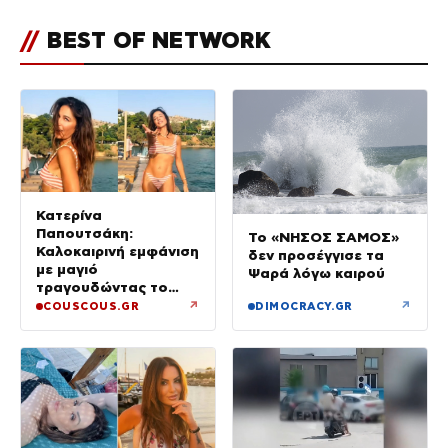
//
BEST OF NETWORK
Κατερίνα
Παπουτσάκη:
Το «ΝΗΣΟΣ ΣΑΜΟΣ»
Καλοκαιρινή εμφάνιση
δεν προσέγγισε τα
με μαγιό
Ψαρά λόγω καιρού
τραγουδώντας το
«Καλοκαιρινά
↗
↗
COUSCOUS.GR
DIMOCRACY.GR
Ραντεβού»