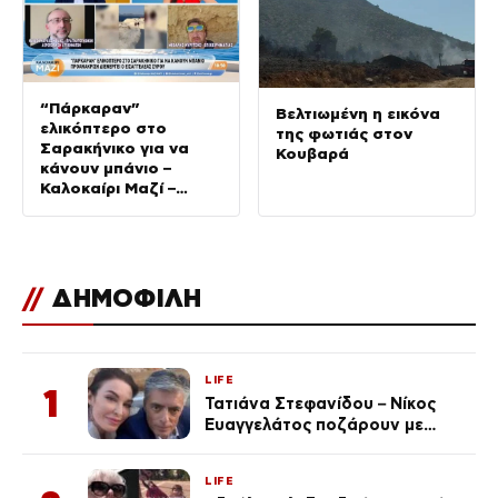
“Πάρκαραν”
Βελτιωμένη η εικόνα
ελικόπτερο στο
της φωτιάς στον
Σαρακήνικο για να
Κουβαρά
κάνουν μπάνιο –
Καλοκαίρι Μαζί –
10/08/2026
//
ΔΗΜΟΦΙΛΗ
LIFE
1
Τατιάνα Στεφανίδου – Νίκος
Ευαγγελάτος ποζάρουν με
μαγιό σε παραλία στην
Κεφαλονιά
LIFE