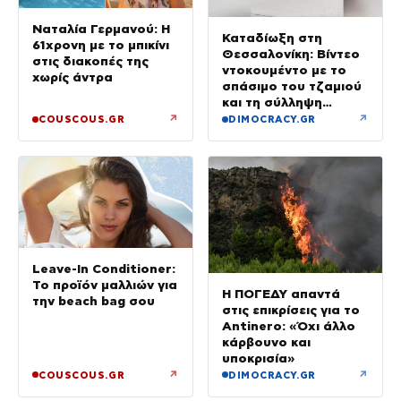
Ναταλία Γερμανού: Η
Καταδίωξη στη
61χρονη με το μπικίνι
Θεσσαλονίκη: Βίντεο
στις διακοπές της
ντοκουμέντο με το
χωρίς άντρα
σπάσιμο του τζαμιού
και τη σύλληψη
37χρονου με
↗
↗
COUSCOUS.GR
DIMOCRACY.GR
κλεμμένο Ι.Χ.
Leave-In Conditioner:
Το προϊόν μαλλιών για
Η ΠΟΓΕΔΥ απαντά
την beach bag σου
στις επικρίσεις για το
Antinero: «Όχι άλλο
κάρβουνο και
υποκρισία»
↗
↗
COUSCOUS.GR
DIMOCRACY.GR