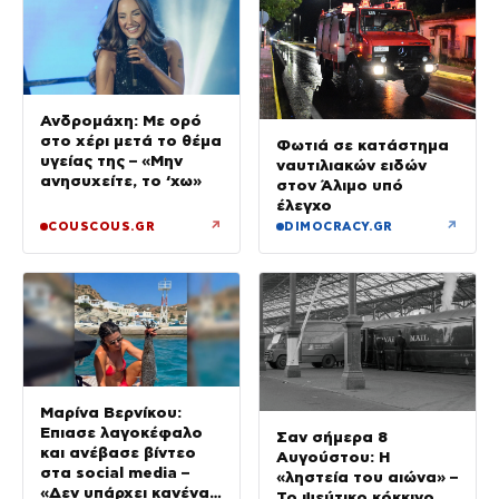
Ανδρομάχη: Με ορό
στο χέρι μετά το θέμα
Φωτιά σε κατάστημα
υγείας της – «Μην
ναυτιλιακών ειδών
ανησυχείτε, το ‘χω»
στον Άλιμο υπό
έλεγχο
↗
↗
COUSCOUS.GR
DIMOCRACY.GR
Μαρίνα Βερνίκου:
Έπιασε λαγοκέφαλο
Σαν σήμερα 8
και ανέβασε βίντεο
Αυγούστου: Η
στα social media –
«ληστεία του αιώνα» –
«Δεν υπάρχει κανένας
Το ψεύτικο κόκκινο