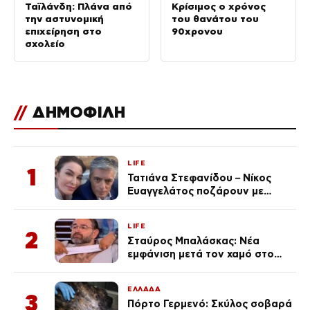
Ταϊλάνδη: Πλάνα από
Κρίσιμος ο χρόνος
την αστυνομική
του θανάτου του
επιχείρηση στο
90χρονου
σχολείο
//
ΔΗΜΟΦΙΛΗ
LIFE
1
Τατιάνα Στεφανίδου – Νίκος
Ευαγγελάτος ποζάρουν με
μαγιό σε παραλία στην
Κεφαλονιά
LIFE
2
Σταύρος Μπαλάσκας: Νέα
εμφάνιση μετά τον χαμό στο
«Πρωινό» (Φωτογραφία)
ΕΛΛΑΔΑ
3
Πόρτο Γερμενό: Σκύλος σοβαρά