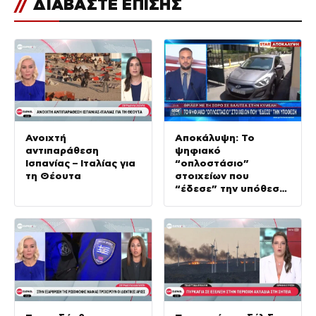
//
ΔΙΑΒΑΣΤΕ ΕΠΙΣΗΣ
Ανοιχτή
Αποκάλυψη: Το
αντιπαράθεση
ψηφιακό
Ισπανίας – Ιταλίας για
“οπλοστάσιο”
τη Θέουτα
στοιχείων που
“έδεσε” την υπόθεση
της δολοφονίας στην
Κυψέλη