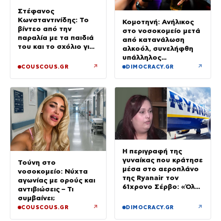
Στέφανος
Κωνσταντινίδης: Το
Κομοτηνή: Ανήλικος
βίντεο από την
στο νοσοκομείο μετά
παραλία με τα παιδιά
από κατανάλωση
του και το σχόλιο για
αλκοόλ, συνελήφθη
την ηλικία του
υπάλληλος
καταστήματος
↗
↗
COUSCOUS.GR
DIMOCRACY.GR
Η περιγραφή της
γυναίκας που κράτησε
Τούνη στο
μέσα στο αεροπλάνο
νοσοκομείο: Νύχτα
της Ryanair τον
αγωνίας με ορούς και
61χρονο Σέρβο: «Όλα
αντιβιώσεις – Τι
έγιναν σε κλάσματα
συμβαίνει;
δευτερολέπτου»
↗
↗
COUSCOUS.GR
DIMOCRACY.GR