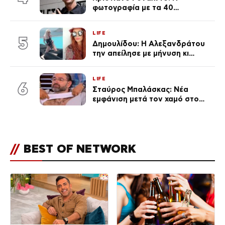
φωτογραφία με τα 40
πανάκριβα αυτοκίνητα στο
γκαράζ του ξεπέρασε τα 20,7
LIFE
εκ. likes
5
Δημουλίδου: Η Αλεξανδράτου
την απείλησε με μήνυση κι
εκείνη απαντά – «Δεν σε
αναγνώρισα, όταν κατάλαβα
LIFE
ποια είσαι σοκαρίστικα»
6
Σταύρος Μπαλάσκας: Νέα
εμφάνιση μετά τον χαμό στο
«Πρωινό» (Φωτογραφία)
//
BEST OF NETWORK