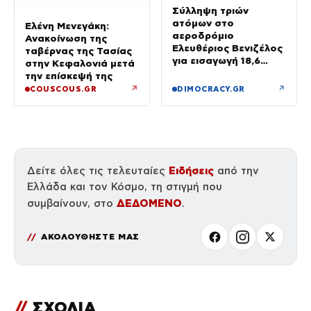
Σύλληψη τριών
ατόμων στο
Ελένη Μενεγάκη:
αεροδρόμιο
Ανακοίνωση της
Ελευθέριος Βενιζέλος
ταβέρνας της Τασίας
για εισαγωγή 18,6
στην Κεφαλονιά μετά
κιλών υδροπονικής
την επίσκεψή της
κάνναβης σε
↗
↗
COUSCOUS.GR
DIMOCRACY.GR
αποσκευές
Ειδήσεις
Δείτε όλες τις τελευταίες
από την
Ελλάδα και τον Κόσμο, τη στιγμή που
ΔΕΔΟΜΕΝΟ
συμβαίνουν, στο
.
ΑΚΟΛΟΥΘΗΣΤΕ ΜΑΣ
//
ΣΧΟΛΙΑ