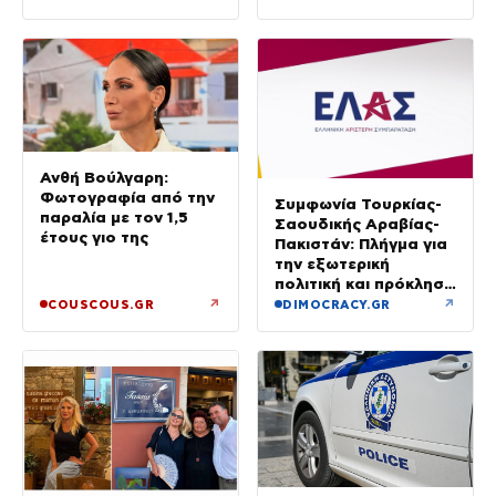
μίλησε στο κινητό»
Ανθή Βούλγαρη:
Φωτογραφία από την
Συμφωνία Τουρκίας-
παραλία με τον 1,5
Σαουδικής Αραβίας-
έτους γιο της
Πακιστάν: Πλήγμα για
την εξωτερική
πολιτική και πρόκληση
για την Αθήνα, λέει η
↗
↗
COUSCOUS.GR
DIMOCRACY.GR
ΕΛΑΣ