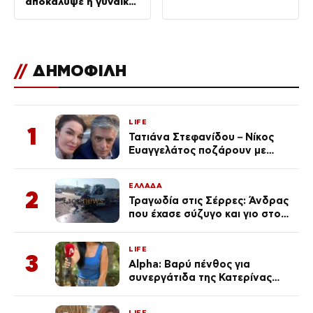
αποκάλυψε η γυναίκα
του
//
ΔΗΜΟΦΙΛΗ
LIFE
1
Τατιάνα Στεφανίδου – Νίκος
Ευαγγελάτος ποζάρουν με
μαγιό σε παραλία στην
Κεφαλονιά
ΕΛΛΑΔΑ
2
Τραγωδία στις Σέρρες: Άνδρας
που έχασε σύζυγο και γιο στο
τροχαίο λέει «Τα έχασα όλα, κάτι
με τράβαγε στην καρδιά μου»
LIFE
3
Alpha: Βαρύ πένθος για
συνεργάτιδα της Κατερίνας
Καινούργιου – «Κουράστηκες
πολύ… Απόψε είσαι στα χέρια
LIFE