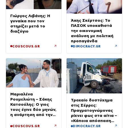
Γιώργος Λιβάνης: Η
Άκης Σκέρτσος: Το
γυναίκα που τον
ΠΑΣΟΚ υποκαθιστά
στηρίζει μετά το
την οικονομική
διαζύγιο
ανάλυση με πολιτική
προπαγάνδα
↗
↗
COUSCOUS.GR
DIMOCRACY.GR
Μαριαλένα
Ρουμελιώτη – Σάκης
Τροχαίο δυστύχημα
Κατσούλης: Ο γιος
στις Σέρρες:
τους έγινε δύο μηνών,
Πραγματογνώμονας
η ανάρτηση από την
ρίχνει φως στα αίτια –
παραλία
«Κάποια απόσπαση
προσοχής, ίσως
↗
↗
COUSCOUS.GR
DIMOCRACY.GR