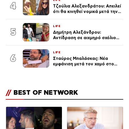
του Θεού»
4
Τζούλια Αλεξανδράτου: Απειλεί
ότι θα κινηθεί νομικά μετά την
ανάρτηση της Δημουλίδου
LIFE
5
Δημήτρη Αλεξάνδρου:
Αντίδραση σε αιχμηρό σχόλιο
για την Τούνη με αφορμή το
μεγάλωμα του Πάρη
LIFE
6
Σταύρος Μπαλάσκας: Νέα
εμφάνιση μετά τον χαμό στο
«Πρωινό» (Φωτογραφία)
//
BEST OF NETWORK