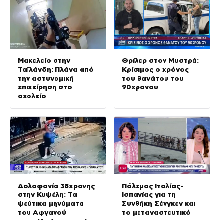
Μακελείο στην
Θρίλερ στον Μυστρά:
Ταϊλάνδη: Πλάνα από
Κρίσιμος ο χρόνος
την αστυνομική
του θανάτου του
επιχείρηση στο
90χρονου
σχολείο
Δολοφονία 38χρονης
Πόλεμος Ιταλίας-
στην Κυψέλη: Τα
Ισπανίας για τη
ψεύτικα μηνύματα
Συνθήκη Σένγκεν και
του Αφγανού
το μεταναστευτικό