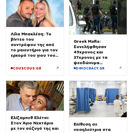
Χειροπέδες σε τρία
άτομα
Λίλα Μπακλέση: Το
βίντεο του
Greek Mafia:
συντρόφου της από
Συνελήφθησαν
το μαιευτήριο για τον
49χρονος και
ερχομό του γιου τους
37χρονος με τα
– «Κάπου εκεί θα είμαι
ψευδώνυμα
και θα σε χαζεύω»
«πίτμπουλ» και
↗
↗
COUSCOUS.GR
DIMOCRACY.GR
«μπουλντόγκ» – Ποιοι
οι ρόλοι τους
Ελίζαμπεθ Ελέτσι:
Στον Άγιο Νεκτάριο
Επίθεση σε
με τον σύζυγό της και
νοσηλεύτρια στα