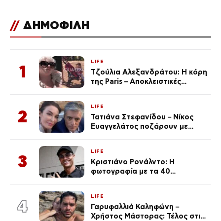
//
ΔΗΜΟΦΙΛΗ
LIFE
1
Τζούλια Αλεξανδράτου: Η κόρη
της Paris – Αποκλειστικές
φωτογραφίες
LIFE
2
Τατιάνα Στεφανίδου – Νίκος
Ευαγγελάτος ποζάρουν με
μαγιό σε παραλία στην
Κεφαλονιά
LIFE
3
Κριστιάνο Ρονάλντο: Η
φωτογραφία με τα 40
πανάκριβα αυτοκίνητα στο
γκαράζ του ξεπέρασε τα 20,7
LIFE
εκ. likes
4
Γαρυφαλλιά Καληφώνη –
Χρήστος Μάστορας: Τέλος στις