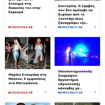
Ατύχημα στις
Σαντορίνη: Ο έφηβος
διακοπές του στην
που δεν πρόλαβε να
Κέρκυρα
ξεφύγει από το
τσουνάμι ίσως
ξαναγράφει την
ιστορία της μινωικής
↗
↗
COUSCOUS.GR
DIMOCRACY.GR
καταστροφής
Πανεπιστημιούπολη
Μαρίνα Σταυράκη στη
Ζωγράφου:
Μύκονο: 5 εμφανίσεις
Εργαστήρια
στα Ματογιάννια
υδροπονικής
κάνναβης με
προσδοκώμενο
↗
↗
COUSCOUS.GR
DIMOCRACY.GR
όφελος άνω των
90.000 ευρώ –