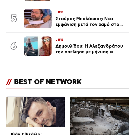
φήμες χωρισμού, όλη η αλήθεια
για τη σχέση τους
LIFE
5
Σταύρος Μπαλάσκας: Νέα
εμφάνιση μετά τον χαμό στο
«Πρωινό» (Φωτογραφία)
LIFE
6
Δημουλίδου: Η Αλεξανδράτου
την απείλησε με μήνυση κι
εκείνη απαντά – «Δεν σε
αναγνώρισα, όταν κατάλαβα
ποια είσαι σοκαρίστικα»
//
BEST OF NETWORK
Ιβάν Σβιτάιλο: