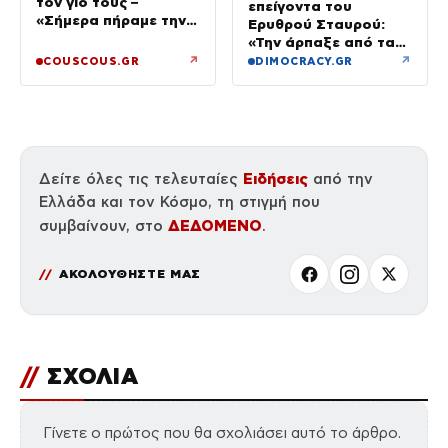
τον γιο τους –
επείγοντα του
«Σήμερα πήραμε την
Ερυθρού Σταυρού:
ευχή για τον γιο μας»
«Την άρπαξε από τα
μαλλιά, της κατάφερε
↗
↗
COUSCOUS.GR
DIMOCRACY.GR
γροθιές»
Ειδήσεις
Δείτε όλες τις τελευταίες
από την
Ελλάδα και τον Κόσμο, τη στιγμή που
ΔΕΔΟΜΕΝΟ
συμβαίνουν, στο
.
ΑΚΟΛΟΥΘΗΣΤΕ ΜΑΣ
//
ΣΧΟΛΙΑ
Γίνετε ο πρώτος που θα σχολιάσει αυτό το άρθρο.