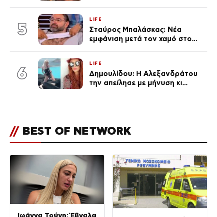
φήμες χωρισμού, όλη η αλήθεια
για τη σχέση τους
LIFE
5
Σταύρος Μπαλάσκας: Νέα
εμφάνιση μετά τον χαμό στο
«Πρωινό» (Φωτογραφία)
LIFE
6
Δημουλίδου: Η Αλεξανδράτου
την απείλησε με μήνυση κι
εκείνη απαντά – «Δεν σε
αναγνώρισα, όταν κατάλαβα
ποια είσαι σοκαρίστικα»
//
BEST OF NETWORK
Ιωάννα Τούνη: Έβγαλα