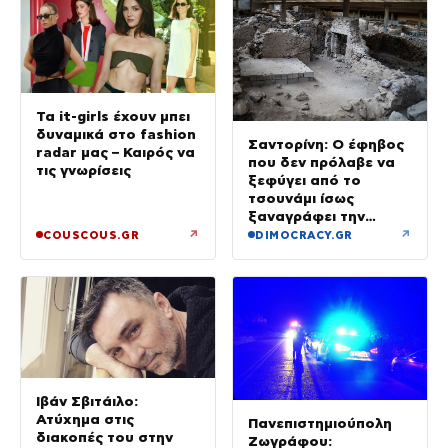
Τα it-girls έχουν μπει
δυναμικά στο fashion
Σαντορίνη: Ο έφηβος
radar μας – Καιρός να
που δεν πρόλαβε να
τις γνωρίσεις
ξεφύγει από το
τσουνάμι ίσως
ξαναγράφει την
ιστορία της μινωικής
↗
↗
COUSCOUS.GR
DIMOCRACY.GR
καταστροφής
Ιβάν Σβιτάιλο:
Ατύχημα στις
Πανεπιστημιούπολη
διακοπές του στην
Ζωγράφου: