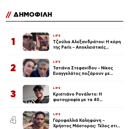
//
ΔΗΜΟΦΙΛΗ
LIFE
1
Τζούλια Αλεξανδράτου: Η κόρη
της Paris – Αποκλειστικές
φωτογραφίες
LIFE
2
Τατιάνα Στεφανίδου – Νίκος
Ευαγγελάτος ποζάρουν με
μαγιό σε παραλία στην
Κεφαλονιά
LIFE
3
Κριστιάνο Ρονάλντο: Η
φωτογραφία με τα 40
πανάκριβα αυτοκίνητα στο
γκαράζ του ξεπέρασε τα 20,7
LIFE
εκ. likes
4
Γαρυφαλλιά Καληφώνη –
Χρήστος Μάστορας: Τέλος στις