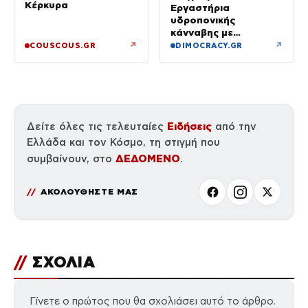
Κέρκυρα
Εργαστήρια
υδροπονικής
κάνναβης με
προσδοκώμενο
↗
↗
COUSCOUS.GR
DIMOCRACY.GR
όφελος άνω των
90.000 ευρώ –
Χειροπέδες σε τρία
άτομα
Ειδήσεις
Δείτε όλες τις τελευταίες
από την
Ελλάδα και τον Κόσμο, τη στιγμή που
ΔΕΔΟΜΕΝΟ
συμβαίνουν, στο
.
ΑΚΟΛΟΥΘΗΣΤΕ ΜΑΣ
//
ΣΧΟΛΙΑ
Γίνετε ο πρώτος που θα σχολιάσει αυτό το άρθρο.