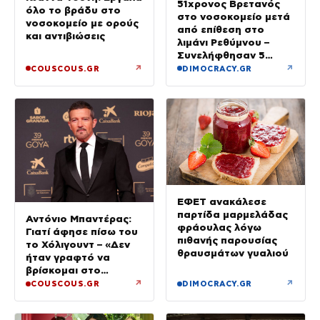
51χρονος Βρετανός
όλο το βράδυ στο
στο νοσοκομείο μετά
νοσοκομείο με ορούς
από επίθεση στο
και αντιβιώσεις
λιμάνι Ρεθύμνου –
Συνελήφθησαν 5
άτομα
↗
↗
COUSCOUS.GR
DIMOCRACY.GR
ΕΦΕΤ ανακάλεσε
παρτίδα μαρμελάδας
Αντόνιο Μπαντέρας:
φράουλας λόγω
Γιατί άφησε πίσω του
πιθανής παρουσίας
το Χόλιγουντ – «Δεν
θραυσμάτων γυαλιού
ήταν γραφτό να
βρίσκομαι στο
Μαλιμπού, αλλά στη
↗
↗
COUSCOUS.GR
DIMOCRACY.GR
Μάλαγα»