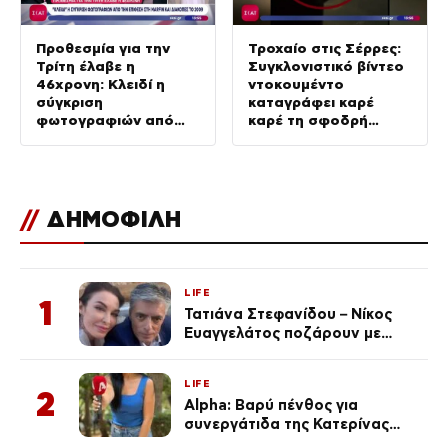
Προθεσμία για την
Τροχαίο στις Σέρρες:
Τρίτη έλαβε η
Συγκλονιστικό βίντεο
46χρονη: Κλειδί η
ντοκουμέντο
σύγκριση
καταγράφει καρέ
φωτογραφιών από
καρέ τη σφοδρή
την επίθεση στη
σύγκρουση
Marfin & διακοπές το
2009
//
ΔΗΜΟΦΙΛΗ
LIFE
1
Τατιάνα Στεφανίδου – Νίκος
Ευαγγελάτος ποζάρουν με
μαγιό σε παραλία στην
Κεφαλονιά
LIFE
2
Alpha: Βαρύ πένθος για
συνεργάτιδα της Κατερίνας
Καινούργιου – «Κουράστηκες