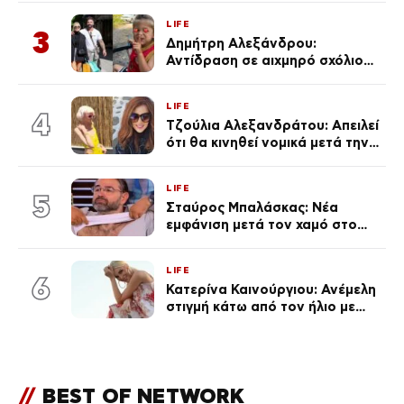
πολύ… Απόψε είσαι στα χέρια
LIFE
του Θεού»
3
Δημήτρη Αλεξάνδρου:
Αντίδραση σε αιχμηρό σχόλιο
για την Τούνη με αφορμή το
μεγάλωμα του Πάρη
LIFE
4
Τζούλια Αλεξανδράτου: Απειλεί
ότι θα κινηθεί νομικά μετά την
ανάρτηση της Δημουλίδου
LIFE
5
Σταύρος Μπαλάσκας: Νέα
εμφάνιση μετά τον χαμό στο
«Πρωινό» (Φωτογραφία)
LIFE
6
Κατερίνα Καινούργιου: Ανέμελη
στιγμή κάτω από τον ήλιο με
τους followers της
(φωτογραφία)
//
BEST OF NETWORK