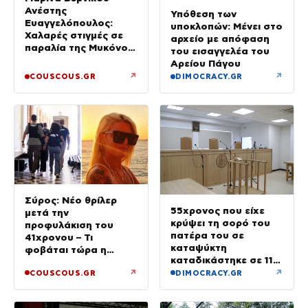
Ανέστης
Υπόθεση των
Ευαγγελόπουλος:
υποκλοπών: Μένει στο
Χαλαρές στιγμές σε
αρχείο με απόφαση
παραλία της Μυκόνου
του εισαγγελέα του
– Φωτογραφίες
Αρείου Πάγου
↗
↗
COUSCOUS.GR
DIMOCRACY.GR
Σύρος: Νέο θρίλερ
55χρονος που είχε
μετά την
κρύψει τη σορό του
προφυλάκιση του
πατέρα του σε
41χρονου – Τι
καταψύκτη
φοβάται τώρα η
καταδικάστηκε σε 11
οικογένεια της Βάγγης
μήνες με αναστολή
↗
↗
COUSCOUS.GR
DIMOCRACY.GR