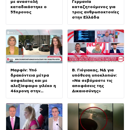
με αναστολή
Γερμανία
καταδικάστηκε ο
καταζητούμενος για
55χρονος
τρεις ανθρωποκτονίες
στην Ελλάδα
Μαρφίν: Υπό
Β. Γιόγιακας, ΝΔ για
δρακόντεια μέτρα
υπόθεση υποκλοπών:
ασφαλείας και με
«Να σεβόμαστε τις
αλεξίσφαιρο γιλέκο η
αποφάσεις της
46χρονη στην
Δικαιοσύνης»
ανακρίτρια