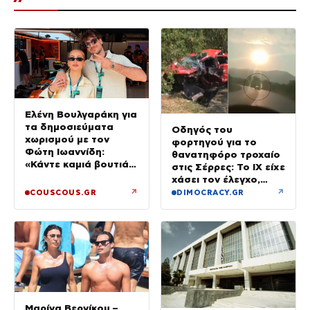
Ελένη Βουλγαράκη για
τα δημοσιεύματα
Οδηγός του
χωρισμού με τον
φορτηγού για το
Φώτη Ιωαννίδη:
θανατηφόρο τροχαίο
«Κάντε καμιά βουτιά
στις Σέρρες: Το ΙΧ είχε
με το κεφάλι να
χάσει τον έλεγχο,
δροσιστείτε»
έφυγε στο αντίθετο
↗
↗
COUSCOUS.GR
DIMOCRACY.GR
ρεύμα
Μαρίνα Βερνίκου –