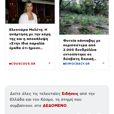
Ελεονώρα Μελέτη: Η
ανάρτηση με την κόρη
της και η αποκάλυψη
Φυτεία κάνναβης με
«Στην ίδια παραλία
περισσότερα από
έμαθα ότι ήμουν
2.000 δενδρύλλια
έγκυος»
εντοπίστηκε σε
δύσβατη δασική
περιοχή στη Φθιώτιδα
↗
↗
COUSCOUS.GR
DIMOCRACY.GR
Ειδήσεις
Δείτε όλες τις τελευταίες
από την
Ελλάδα και τον Κόσμο, τη στιγμή που
ΔΕΔΟΜΕΝΟ
συμβαίνουν, στο
.