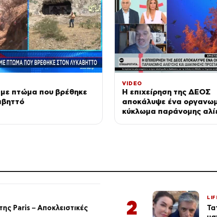
VIDEO
 με πτώμα που βρέθηκε
Η επιχείρηση της ΔΕΟΣ
αβηττό
αποκάλυψε ένα οργανω
κύκλωμα παράνομης αλί
διακίνησης προστατευό
κοραλλιών
LIF
2
ης Paris – Αποκλειστικές
Τα
μα