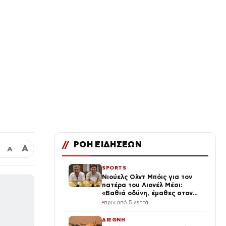
//
ΡΟΗ ΕΙΔΗΣΕΩΝ
Α
Α
SPORTS
Νιούελς Ολντ Μπόις για τον
πατέρα του Λιονέλ Μέσι:
«Βαθιά οδύνη, έμαθες στον
κορυφαίο όλων των εποχών να
πριν από 5 λεπτά
αγαπά αυτά τα χρώματα»
ΔΙΕΘΝΗ