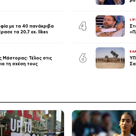
LIF
4
φία με τα 40 πανάκριβα
Στ
ασε τα 20,7 εκ. likes
«Π
ΕΛ
6
 Μάστορας: Τέλος στις
ΥΠ
ια τη σχέση τους
Σα