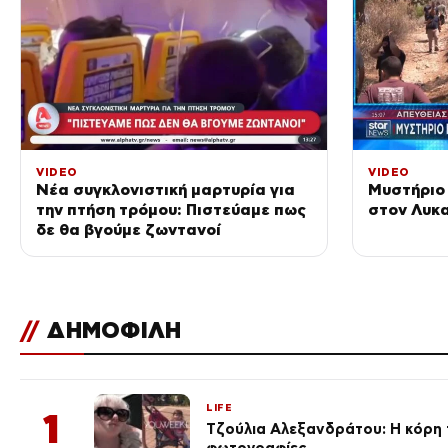
VIDEO
VIDEO
Νέα συγκλονιστική μαρτυρία για
Μυστήριο
την πτήση τρόμου: Πιστεύαμε πως
στον Λυκ
δε θα βγούμε ζωντανοί
//
ΔΗΜΟΦΙΛΗ
LIFE
1
Τζούλια Αλεξανδράτου: Η κόρη τ
φωτογραφίες