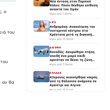
Νέα ένταση στον Περσικό
Κόλπο: Πλοίο δέχθηκε επίθεση
ανοικτά του Ομάν
, ο
πριν από 7 λεπτά
LIFE
Ανδρομάχη: Ανακοίνωση του
νυχτερινού κέντρου στα
ειά του
Κρέστενα μετά τη διακοπή
του live της – Τι αναφέρει
πριν από 10 λεπτά
ΔΙΕΘΝΗ
Καναδάς: Ακυρώθηκε πτήση
επειδή ένα μικρό παιδί
αρνιόταν να δέσει τη ζώνη
 του
του – Δεκάδες επιβάτες
πριν από 11 λεπτά
αποκλείστηκαν στο
αεροδρόμιο
ΕΛΛΑΔΑ
43χρονος ανασύρθηκε νεκρός
από τη θάλασσα ανάμεσα σε
 αν θα
Αγκίστρι και Αίγινα
πριν από 14 λεπτά
SPORTS
Ίντερ – Γιουβέντους 2-1: Οι
πρωταθλητές Ιταλίας