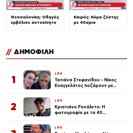
Θεσσαλονίκη: Οδηγός
Καιρός: Κύμα ζέστης
εμβόλισε αυτοκίνητο
με 40αρια
//
ΔΗΜΟΦΙΛΗ
LIFE
1
Τατιάνα Στεφανίδου – Νίκος
Ευαγγελάτος ποζάρουν με
μαγιό σε παραλία στην
Κεφαλονιά
LIFE
2
Κριστιάνο Ρονάλντο: Η
φωτογραφία με τα 40
πανάκριβα αυτοκίνητα στο
γκαράζ του ξεπέρασε τα 20,7
LIFE
εκ. likes