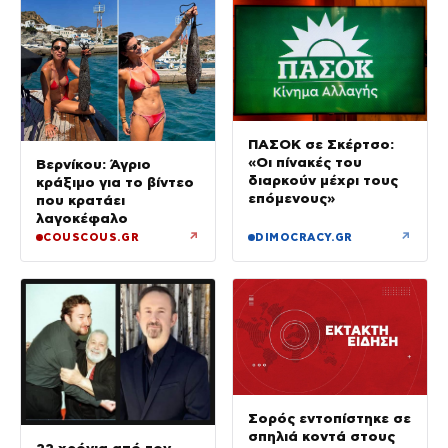
ΠΑΣΟΚ σε Σκέρτσο:
«Οι πίνακές του
Βερνίκου: Άγριο
διαρκούν μέχρι τους
κράξιμο για το βίντεο
επόμενους»
που κρατάει
λαγοκέφαλο
↗
↗
COUSCOUS.GR
DIMOCRACY.GR
Σορός εντοπίστηκε σε
σπηλιά κοντά στους
22 χρόνια από τον