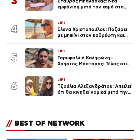
3
Σταύρος Μπαλάσκας: Νέα
εμφάνιση μετά τον χαμό στο
«Πρωινό» (Φωτογραφία)
LIFE
4
Έλενα Χριστοπούλου: Ποζάρει
με μπικίνι στον καθρέφτη και
εντυπωσιάζει – «Χάνουμε
τουλάχιστον 25 κιλά η
LIFE
καθεμία…» (Βίντεο)
5
Γαρυφαλλιά Καληφώνη –
Χρήστος Μάστορας: Τέλος στις
φήμες χωρισμού, όλη η αλήθεια
για τη σχέση τους
LIFE
6
Τζούλια Αλεξανδράτου: Απειλεί
ότι θα κινηθεί νομικά μετά την
ανάρτηση της Δημουλίδου
//
BEST OF NETWORK