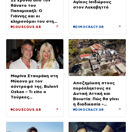
Αγίους Ισιδώρους
θάνατο του
στον Λυκαβηττό
Παπαμιχαήλ: Ο
Γιάννης και οι
κληρονόμοι του στη
διαθήκη
↗
↗
COUSCOUS.GR
DIMOCRACY.GR
Μαρίνα Σταυράκη στη
Μύκονο με τον
Αποζημίωση στους
σύντροφό της, Bulent
πυρόπληκτους σε
Ozkan – Τι είπε ο
Δυτική Αττική και
Τούρκος
Βοιωτία: Πώς θα γίνει
επιχειρηματίας στην
η διαδικασία –
κάμερα
Ξεκινούν τη Δευτέρα
↗
↗
COUSCOUS.GR
DIMOCRACY.GR
οι αιτήσεις