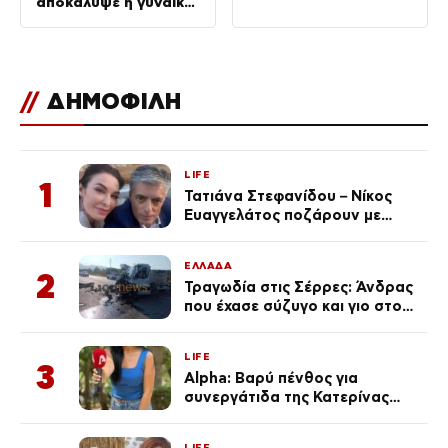
αποκάλυψε η γυναίκα
του
//
ΔΗΜΟΦΙΛΗ
LIFE
1
Τατιάνα Στεφανίδου – Νίκος
Ευαγγελάτος ποζάρουν με
μαγιό σε παραλία στην
Κεφαλονιά
ΕΛΛΑΔΑ
2
Τραγωδία στις Σέρρες: Άνδρας
που έχασε σύζυγο και γιο στο
τροχαίο λέει «Τα έχασα όλα, κάτι
με τράβαγε στην καρδιά μου»
LIFE
3
Alpha: Βαρύ πένθος για
συνεργάτιδα της Κατερίνας
Καινούργιου – «Κουράστηκες
πολύ… Απόψε είσαι στα χέρια
LIFE