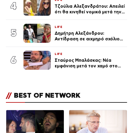
του Θεού»
4
Τζούλια Αλεξανδράτου: Απειλεί
ότι θα κινηθεί νομικά μετά την
ανάρτηση της Δημουλίδου
LIFE
5
Δημήτρη Αλεξάνδρου:
Αντίδραση σε αιχμηρό σχόλιο
για την Τούνη με αφορμή το
μεγάλωμα του Πάρη
LIFE
6
Σταύρος Μπαλάσκας: Νέα
εμφάνιση μετά τον χαμό στο
«Πρωινό» (Φωτογραφία)
//
BEST OF NETWORK