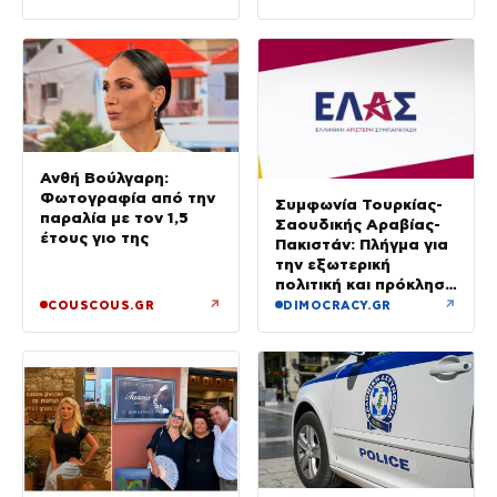
μίλησε στο κινητό»
Ανθή Βούλγαρη:
Φωτογραφία από την
Συμφωνία Τουρκίας-
παραλία με τον 1,5
Σαουδικής Αραβίας-
έτους γιο της
Πακιστάν: Πλήγμα για
την εξωτερική
πολιτική και πρόκληση
για την Αθήνα, λέει η
↗
↗
COUSCOUS.GR
DIMOCRACY.GR
ΕΛΑΣ