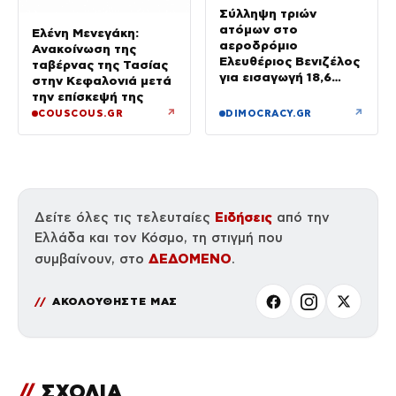
Σύλληψη τριών
ατόμων στο
Ελένη Μενεγάκη:
αεροδρόμιο
Ανακοίνωση της
Ελευθέριος Βενιζέλος
ταβέρνας της Τασίας
για εισαγωγή 18,6
στην Κεφαλονιά μετά
κιλών υδροπονικής
την επίσκεψή της
κάνναβης σε
↗
↗
COUSCOUS.GR
DIMOCRACY.GR
αποσκευές
Ειδήσεις
Δείτε όλες τις τελευταίες
από την
Ελλάδα και τον Κόσμο, τη στιγμή που
ΔΕΔΟΜΕΝΟ
συμβαίνουν, στο
.
ΑΚΟΛΟΥΘΗΣΤΕ ΜΑΣ
//
ΣΧΟΛΙΑ