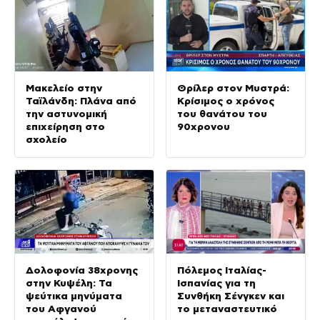
Μακελείο στην
Θρίλερ στον Μυστρά:
Ταϊλάνδη: Πλάνα από
Κρίσιμος ο χρόνος
την αστυνομική
του θανάτου του
επιχείρηση στο
90χρονου
σχολείο
Δολοφονία 38χρονης
Πόλεμος Ιταλίας-
στην Κυψέλη: Τα
Ισπανίας για τη
ψεύτικα μηνύματα
Συνθήκη Σένγκεν και
του Αφγανού
το μεταναστευτικό