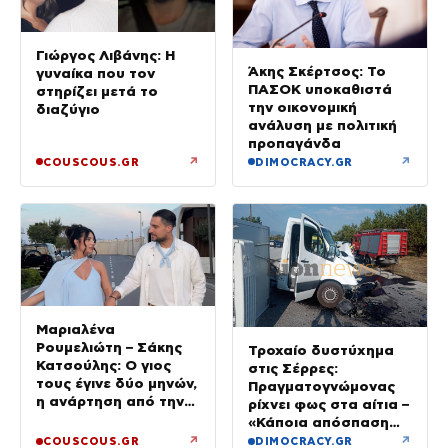
Γιώργος Λιβάνης: Η
Άκης Σκέρτσος: Το
γυναίκα που τον
ΠΑΣΟΚ υποκαθιστά
στηρίζει μετά το
την οικονομική
διαζύγιο
ανάλυση με πολιτική
προπαγάνδα
↗
↗
COUSCOUS.GR
DIMOCRACY.GR
Μαριαλένα
Ρουμελιώτη – Σάκης
Τροχαίο δυστύχημα
Κατσούλης: Ο γιος
στις Σέρρες:
τους έγινε δύο μηνών,
Πραγματογνώμονας
η ανάρτηση από την
ρίχνει φως στα αίτια –
παραλία
«Κάποια απόσπαση
προσοχής, ίσως
↗
↗
COUSCOUS.GR
DIMOCRACY.GR