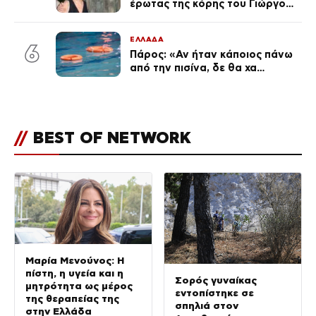
έρωτας της κόρης του Γιώργου,
είναι μαζί 4 χρόνια,
φωτογραφίες του
ΕΛΛΑΔΑ
6
Πάρος: «Αν ήταν κάποιος πάνω
από την πισίνα, δε θα χα
θρηνήσει το παιδί μου» – Η
σπαρακτική περιγραφή του
πατέρα και τα κενά στους
ισχυρισμούς του ιδιοκτήτη του
//
BEST OF NETWORK
beach bar
Μαρία Μενούνος: Η
πίστη, η υγεία και η
Σορός γυναίκας
μητρότητα ως μέρος
εντοπίστηκε σε
της θεραπείας της
σπηλιά στον
στην Ελλάδα