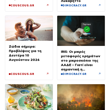
Λυκαβηττό
↗
↗
COUSCOUS.GR
DIMOCRACY.GR
Ζώδια σήμερα:
Προβλέψεις για τη
IRIS: Οι μικρές
Δευτέρα 10
μεταφορές χρημάτων
Αυγούστου 2026
στο μικροσκόπιο της
ΑΑΔΕ – Γιατί είναι
σημαντική η
αιτιολογία
↗
↗
COUSCOUS.GR
DIMOCRACY.GR