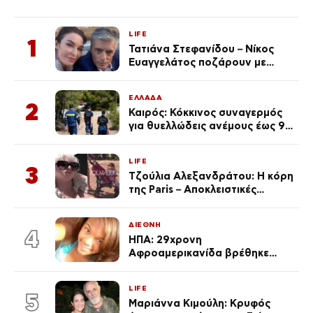
LIFE
1
Τατιάνα Στεφανίδου – Νίκος
Ευαγγελάτος ποζάρουν με
μαγιό σε παραλία στην
Κεφαλονιά
ΕΛΛΑΔΑ
2
Καιρός: Κόκκινος συναγερμός
για θυελλώδεις ανέμους έως 9
μποφόρ – Οι περιοχές που
ανησυχούν τους ειδικούς
LIFE
3
Τζούλια Αλεξανδράτου: Η κόρη
της Paris – Αποκλειστικές
φωτογραφίες
ΔΙΕΘΝΗ
4
ΗΠΑ: 29χρονη
Αφροαμερικανίδα βρέθηκε
απαγχονισμένη σε δέντρο στον
Μισισιπή
LIFE
5
Μαριάννα Κιμούλη: Κρυφός