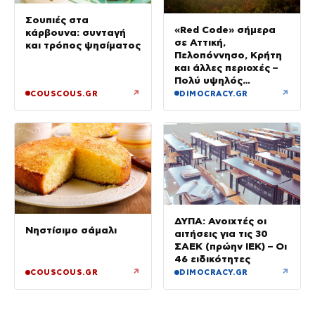
Σουπιές στα
«Red Code» σήμερα
κάρβουνα: συνταγή
σε Αττική,
και τρόπος ψησίματος
Πελοπόννησο, Κρήτη
και άλλες περιοχές –
Πολύ υψηλός
κίνδυνος πυρκαγιάς
↗
↗
COUSCOUS.GR
DIMOCRACY.GR
ΔΥΠΑ: Ανοιχτές οι
Νηστίσιμο σάμαλι
αιτήσεις για τις 30
ΣΑΕΚ (πρώην ΙΕΚ) – Οι
46 ειδικότητες
↗
↗
COUSCOUS.GR
DIMOCRACY.GR