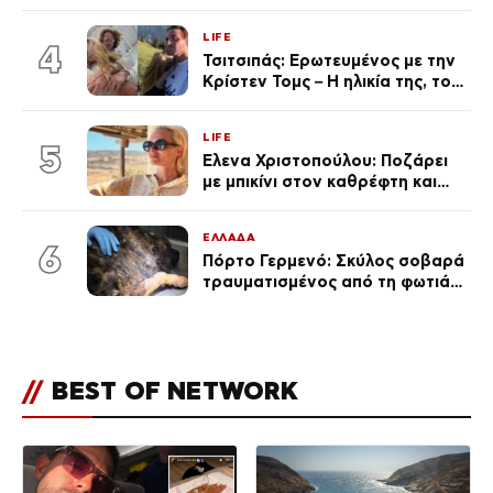
πανάκριβα αυτοκίνητα στο
γκαράζ του ξεπέρασε τα 20,7
LIFE
εκ. likes
4
Τσιτσιπάς: Ερωτευμένος με την
Κρίστεν Τομς – Η ηλικία της, το
άγνωστο παρελθόν της και το
μεγάλο της πάθος
LIFE
5
Έλενα Χριστοπούλου: Ποζάρει
με μπικίνι στον καθρέφτη και
εντυπωσιάζει – «Χάνουμε
τουλάχιστον 25 κιλά η
ΕΛΛΑΔΑ
καθεμία…» (Βίντεο)
6
Πόρτο Γερμενό: Σκύλος σοβαρά
τραυματισμένος από τη φωτιά
επέστρεψε στο σπίτι που τον
φρόντιζαν
//
BEST OF NETWORK