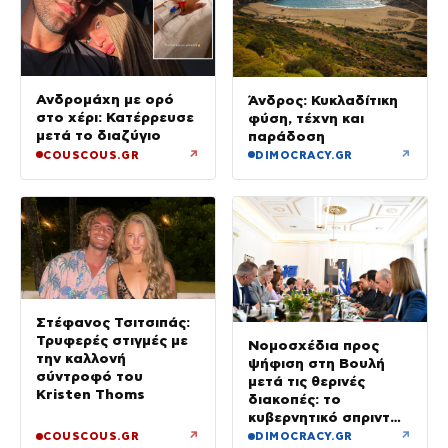
Ανδρομάχη με ορό
Άνδρος: Κυκλαδίτικη
στο χέρι: Κατέρρευσε
φύση, τέχνη και
μετά το διαζύγιο
παράδοση
↗
↗
COUSCOUS.GR
DIMOCRACY.GR
Στέφανος Τσιτσιπάς:
Τρυφερές στιγμές με
Νομοσχέδια προς
την καλλονή
ψήφιση στη Βουλή
σύντροφό του
μετά τις θερινές
Kristen Thoms
διακοπές: το
κυβερνητικό σπριντ
μετά τον
↗
↗
COUSCOUS.GR
DIMOCRACY.GR