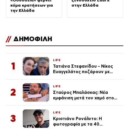
κύμα κρατήσεων για
στην Ελλάδα
την Ελλάδα
//
ΔΗΜΟΦΙΛΗ
LIFE
1
Τατιάνα Στεφανίδου – Νίκος
Ευαγγελάτος ποζάρουν με
μαγιό σε παραλία στην
Κεφαλονιά
LIFE
2
Σταύρος Μπαλάσκας: Νέα
εμφάνιση μετά τον χαμό στο
«Πρωινό» (Φωτογραφία)
LIFE
3
Κριστιάνο Ρονάλντο: Η
φωτογραφία με τα 40