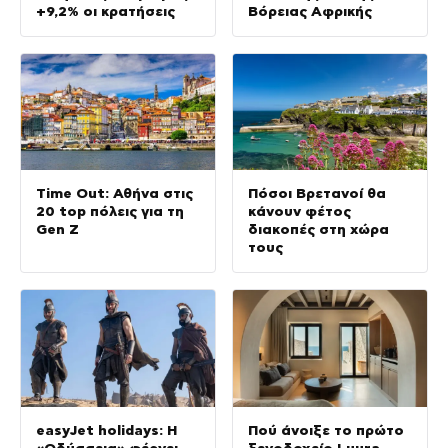
+9,2% οι κρατήσεις
Βόρειας Αφρικής
Time Out: Αθήνα στις
Πόσοι Βρετανοί θα
20 top πόλεις για τη
κάνουν φέτος
Gen Z
διακοπές στη χώρα
τους
easyJet holidays: Η
Πού άνοιξε το πρώτο
«Οδύσσεια» φέρνει
ξενοδοχείο Luura