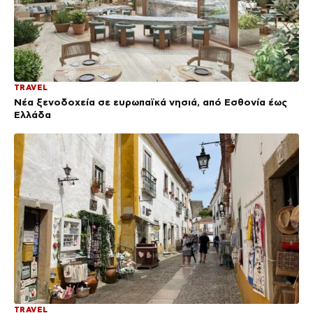
TRAVEL
Νέα ξενοδοχεία σε ευρωπαϊκά νησιά, από Εσθονία έως
Ελλάδα
TRAVEL