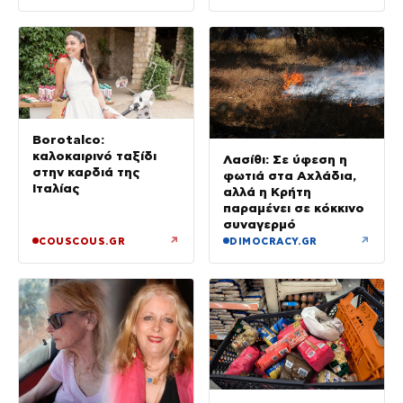
Δεκαπενταύγουστο
Borotalco:
καλοκαιρινό ταξίδι
Λασίθι: Σε ύφεση η
στην καρδιά της
φωτιά στα Αχλάδια,
Ιταλίας
αλλά η Κρήτη
παραμένει σε κόκκινο
συναγερμό
↗
↗
COUSCOUS.GR
DIMOCRACY.GR