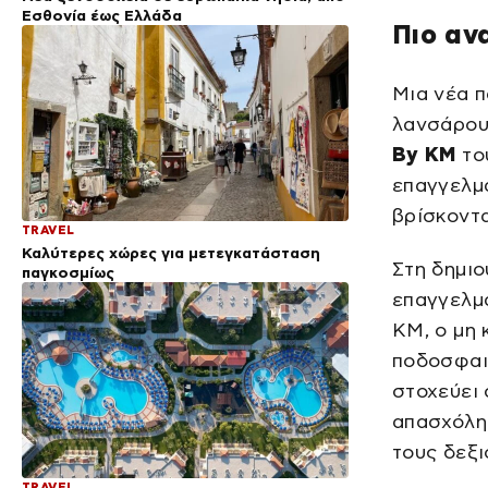
Εσθονία έως Ελλάδα
Πιο αν
Μια νέα π
λανσάρου
By KM
το
επαγγελμα
βρίσκοντα
TRAVEL
Καλύτερες χώρες για μετεγκατάσταση
Στη δημιο
παγκοσμίως
επαγγελμα
KM, ο μη 
ποδοσφαιρ
στοχεύει 
απασχόλη
τους δεξι
TRAVEL