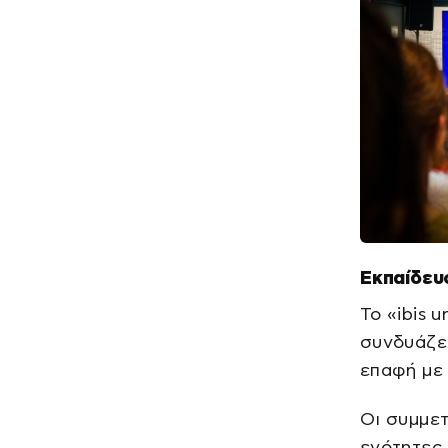
Εκπαίδευ
Το «ibis 
συνδυάζει
επαφή με 
Οι συμμετ
ενότητες