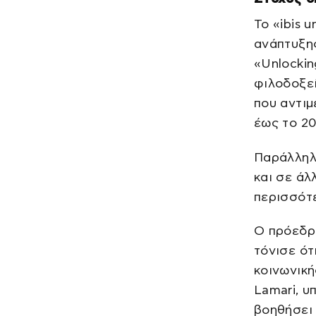
Το «ibis 
ανάπτυξης
«Unlockin
φιλοδοξεί
που αντι
έως το 20
Παράλληλ
και σε άλ
περισσότε
Ο πρόεδρο
τόνισε ότ
κοινωνική
Lamari, υ
βοηθήσει 