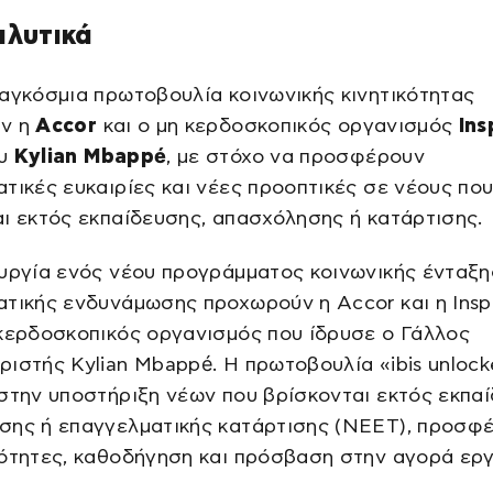
αλυτικά
αγκόσμια πρωτοβουλία κοινωνικής κινητικότητας
ν η
Accor
και ο μη κερδοσκοπικός οργανισμός
Ins
υ
Kylian Mbappé
, με στόχο να προσφέρουν
τικές ευκαιρίες και νέες προοπτικές σε νέους πο
ι εκτός εκπαίδευσης, απασχόλησης ή κατάρτισης.
υργία ενός νέου προγράμματος κοινωνικής ένταξη
τικής ενδυνάμωσης προχωρούν η Accor και η Insp
κερδοσκοπικός οργανισμός που ίδρυσε ο Γάλλος
ιστής Kylian Mbappé. Η πρωτοβουλία «ibis unloc
στην υποστήριξη νέων που βρίσκονται εκτός εκπαί
σης ή επαγγελματικής κατάρτισης (NEET), προσφ
ότητες, καθοδήγηση και πρόσβαση στην αγορά εργ