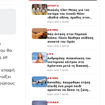
SPORTS
Νιούελς Ολντ Μπόις για τον
πατέρα του Λιονέλ Μέσι:
«Βαθιά οδύνη, έμαθες στον
κορυφαίο όλων των εποχών να
πριν από 2 λεπτά
αγαπά αυτά τα χρώματα»
ΔΙΕΘΝΗ
Νέα ένταση στον Περσικό
Κόλπο: Πλοίο δέχθηκε επίθεση
ανοικτά του Ομάν
é
πριν από 4 λεπτά
που θα
LIFE
, με
Ανδρομάχη: Ανακοίνωση του
νυχτερινού κέντρου στα
Κρέστενα μετά τη διακοπή
ι επαφή
του live της – Τι αναφέρει
πριν από 7 λεπτά
νοίξει
ΔΙΕΘΝΗ
θρώπους
Καναδάς: Ακυρώθηκε πτήση
επειδή ένα μικρό παιδί
αρνιόταν να δέσει τη ζώνη
του – Δεκάδες επιβάτες
πριν από 7 λεπτά
αποκλείστηκαν στο
αεροδρόμιο
ΕΛΛΑΔΑ