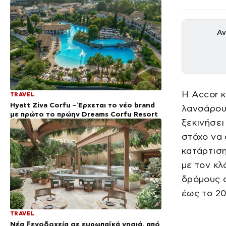
Αν
Η Accor κ
TRAVEL
Hyatt Ziva Corfu – Έρχεται το νέο brand
λανσάρουν
με πρώτο το πρώην Dreams Corfu Resort
ξεκινήσει
στόχο να 
κατάρτισ
με τον κλ
δρόμους 
έως το 20
TRAVEL
Νέα ξενοδοχεία σε ευρωπαϊκά νησιά, από