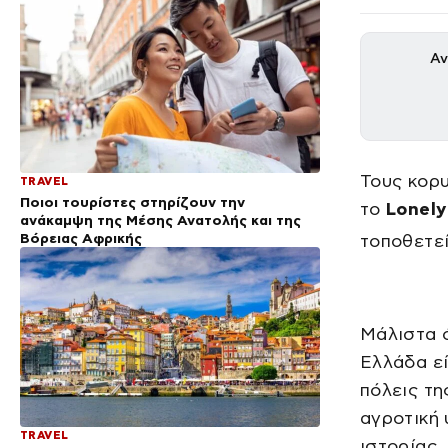
Αν
Τους κορ
TRAVEL
Ποιοι τουρίστες στηρίζουν την
το
Lonely
ανάκαμψη της Μέσης Ανατολής και της
Βόρειας Αφρικής
τοποθετεί
Μάλιστα ό
Ελλάδα εί
πόλεις τη
αγροτική 
TRAVEL
ιστορίας,