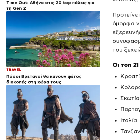
Time Out: Αθήνα στις 20 top πόλεις για
τη Gen Z
Προτείνει
όμορφα νη
εξερευνή
συνυφασμέ
που ξεχει
Οι τοπ 21
TRAVEL
Κροατ
Πόσοι Βρετανοί θα κάνουν φέτος
διακοπές στη χώρα τους
Κολορ
Σκωτία
Πορτο
Ιταλία
Τανζαν