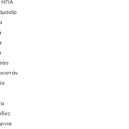
, ΗΠΑ
άμσαϊρ
α
α
α
α
σάο
κιστάν
ία
ία
ύδες
ρνια