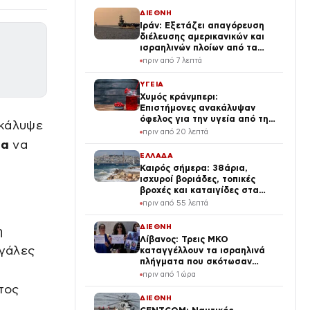
ΔΙΕΘΝΗ
Ιράν: Εξετάζει απαγόρευση
διέλευσης αμερικανικών και
ισραηλινών πλοίων από τα
Στενά του Ορμούζ
πριν από 7 λεπτά
ΥΓΕΙΑ
Χυμός κράνμπερι:
Επιστήμονες ανακάλυψαν
όφελος για την υγεία από την
οκάλυψε
κατανάλωσή του
πριν από 20 λεπτά
δα
να
ΕΛΛΑΔΑ
Καιρός σήμερα: 38άρια,
ισχυροί βοριάδες, τοπικές
βροχές και καταιγίδες στα
ηπειρωτικά
πριν από 55 λεπτά
ΔΙΕΘΝΗ
η
Λίβανος: Τρεις ΜΚΟ
εγάλες
καταγγέλλουν τα ισραηλινά
πλήγματα που σκότωσαν
δημοσιογράφο ως «έγκλημα
πριν από 1 ώρα
πολέμου»
τος
ΔΙΕΘΝΗ