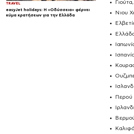
Γιούτα
TRAVEL
easyJet holidays: Η «Οδύσσεια» φέρνει
Νιου Χ
κύμα κρατήσεων για την Ελλάδα
Ελβετί
Ελλάδ
Ιαπωνί
Ισπανί
Κουρα
Ουζμπε
Ισλανδ
Περού
Ιρλανδ
Βερμο
Καλιφό