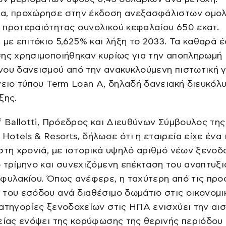
α, προχώρησε στην έκδοση ανεξασφάλιστων ομο
 προτεραιότητας συνολικού κεφαλαίου 650 εκατ.
 με επιτόκιο 5,625% και λήξη το 2033. Τα καθαρά 
σης χρησιμοποιήθηκαν κυρίως για την αποπληρωμή
νου δανεισμού από την ανακυκλούμενη πιστωτική 
νειο τύπου Term Loan A, δηλαδή δανειακή διευκόλ
ξης.
f Ballotti, Πρόεδρος και Διευθύνων Σύμβουλος της
otels & Resorts, δήλωσε ότι η εταιρεία είχε ένα
στη χρονιά, με ιστορικά υψηλό αριθμό νέων ξενοδ
 τρίμηνο και συνεχιζόμενη επέκταση του αναπτυξ
φυλακίου. Όπως ανέφερε, η ταχύτερη από τις προ
του εσόδου ανά διαθέσιμο δωμάτιο στις οικονομικ
ατηγορίες ξενοδοχείων στις ΗΠΑ ενισχύει την αισ
είας ενόψει της κορύφωσης της θερινής περιόδου