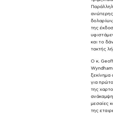
Παράλληλ
ανώτερης
δολαρίων,
της έκδο
υφιστάμε
και το δά
τακτής λή
Ο κ. Geof
Wyndham H
ξεκίνημα 
για πρώτο
της χαρτο
ανάκαμψη 
μεσαίες κ
της εταιρ