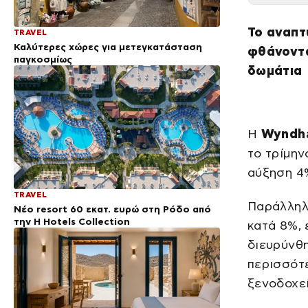
Το αναπτ
TRAVEL
Καλύτερες χώρες για μετεγκατάσταση
φθάνοντα
παγκοσμίως
δωμάτια
Η
Wyndha
το τρίμην
αύξηση 4
TRAVEL
Παράλληλ
Νέο resort 60 εκατ. ευρώ στη Ρόδο από
την H Hotels Collection
κατά 8%,
διευρύνθη
περισσότ
ξενοδοχεί