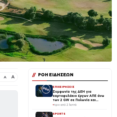
//
ΡΟΗ ΕΙΔΗΣΕΩΝ
Α
Α
ΕΠΙΧΕΙΡΗΣΕΙΣ
Συμφωνία της ΔΕΗ για
χαρτοφυλάκιο έργων ΑΠΕ άνω
των 2 GW σε Πολωνία και
Ουγγαρία
πριν από 2 λεπτά
SPORTS