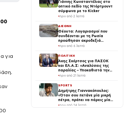
Γιάννης Κωνσταντέλιας στο
οπτικό πεδίο της Ντόρτμουντ
σύμφωνα με το Kicker
πριν από 2 λεπτά
000
ΔΙΕΘΝΗ
Θέουτα: Λογαριασμοί που
συνδέονται με τη Ρωσία
προώθησαν ακροδεξιά
αφηγήματα στη
πριν από 6 λεπτά
μεταναστευτική κρίση,
σύμφωνα με ανάλυση
α για
ΠΟΛΙΤΙΚΗ
Άκης Σκέρτσος για ΠΑΣΟΚ
ς
και ΕΛ.Α.Σ: «Αναλύσεις της
παραλίας – Υποκαθιστά την
βάση.
οικονομική ανάλυση με
πριν από 21 λεπτά
πολιτική προπαγάνδα»
καν
SPORTS
Δημήτρης Γιαννακόπουλος:
«Όταν σου πετάνε μία μικρή
πέτρα, πρέπει να πάρεις μία
μεγάλη και να τους
πριν από 24 λεπτά
καταστρέψεις»
200
ΔΙΕΘΝΗ
Ρώμη: Εκατοντάδες άνθρωποι
έμειναν στον δρόμο μετά από