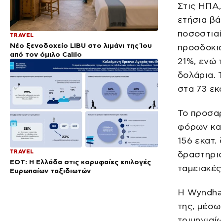
Στις ΗΠΑ,
ετήσια βά
ποσοστιαί
TRAVEL
Νέο ξενοδοχείο LIBU στο λιμάνι της Ίου
προσδοκι
από τον όμιλο Calilo
21%, ενώ 
δολάρια.
στα 73 εκ
Το προσα
φόρων κα
156 εκατ.
TRAVEL
δραστηριό
ΕΟΤ: Η Ελλάδα στις κορυφαίες επιλογές
ταμειακές
Ευρωπαίων ταξιδιωτών
Η Wyndha
της, μέσω
τριμηνιαί