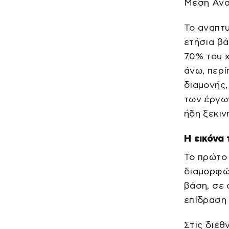
Μέση Ανατ
Το αναπτ
ετήσια βά
70% του 
άνω, περί
διαμονής,
των έργων
ήδη ξεκιν
Η εικόνα
Το πρώτο 
διαμορφώθ
βάση, σε 
επίδραση
Στις διεθ