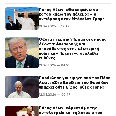
Πάπας Λέων: «Θα επιμείνω να
καταδικάζω τον πόλεμο» – Η
αντίδραση στον Ντόναλντ Τραμπ
13.04.2026 — 12:47
Οξύτατη κριτική Τραμπ στον πάπα
Λέοντα: Ανεπαρκής και
απαράδεκτος στην εξωτερική
πολιτική – Πρέπει να αναλάβει
ευθύνες
13.04.2026 — 04:55
Παράκληση για ειρήνη από τον Πάπα
Λέων: «Στο Βασίλειο του Θεού δεν
υπάρχει ούτε ξίφος, ούτε drone»
12.04.2026 — 00:47
Πάπας Λέων: «Αρκετά με την
αυτολατρεία και τη λατρεία του