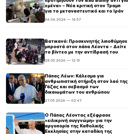
προτιμήσουν τον Bad Bunny αντί για
εμένα» – Νέα κριτική στον Τραμπ
για το μεταναστευτικό και το Ιράν
06.06.2026 — 16:57
Βατικανό: Προσκυνητής λιποθύμησε
μπροστά στον πάπα Λέοντα – Δείτε
το βίντεο με την αντίδρασή του
28.05.2026 — 12:15
Πάπας Λέων: Κάλεσμα για
ανθρωπιστική στήριξη στον λαό της
Γάζας και σεβασμό των
δικαιωμάτων του ανθρώπου
27.05.2026 — 02:47
Ο Πάπας Λέοντας εξέφρασε
«ειλικρινή συγγνώμη» για την
αργοπορία της Καθολικής
Εκκλησίας στην καταδίκη της