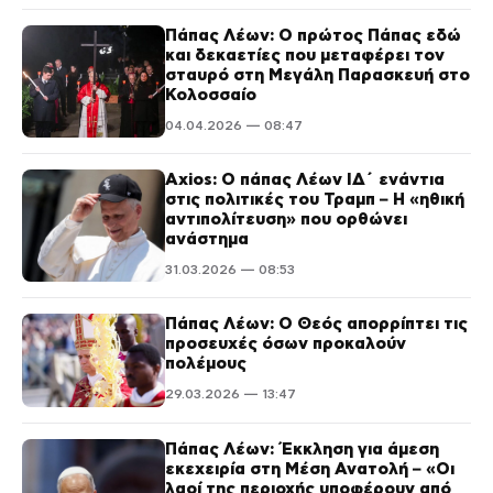
Πάπας Λέων: Ο πρώτος Πάπας εδώ
και δεκαετίες που μεταφέρει τον
σταυρό στη Μεγάλη Παρασκευή στο
Κολοσσαίο
04.04.2026 — 08:47
Axios: Ο πάπας Λέων ΙΔ΄ ενάντια
στις πολιτικές του Τραμπ – Η «ηθική
αντιπολίτευση» που ορθώνει
ανάστημα
31.03.2026 — 08:53
Πάπας Λέων: Ο Θεός απορρίπτει τις
προσευχές όσων προκαλούν
πολέμους
29.03.2026 — 13:47
Πάπας Λέων: Έκκληση για άμεση
εκεχειρία στη Μέση Ανατολή – «Οι
λαοί της περιοχής υποφέρουν από