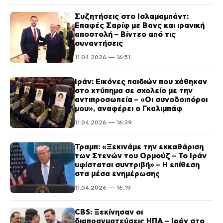
Συζητήσεις στο Ισλαμαμπάντ:
Επαφές Σαρίφ με Βανς και ιρανική
αποστολή – Βίντεο από τις
συναντήσεις
11.04.2026 — 16:51
Ιράν: Εικόνες παιδιών που χάθηκαν
στο χτύπημα σε σχολείο με την
αντιπροσωπεία – «Οι συνοδοιπόροι
μου», αναφέρει ο Γκαλιμπάφ
11.04.2026 — 16:39
Τραμπ: «Ξεκινάμε την εκκαθάριση
των Στενών του Ορμούζ – Το Ιράν
υφίσταται συντριβή» – Η επίθεση
στα μέσα ενημέρωσης
11.04.2026 — 16:19
CBS: Ξεκίνησαν οι
διαπραγματεύσεις ΗΠΑ – Ιράν στο