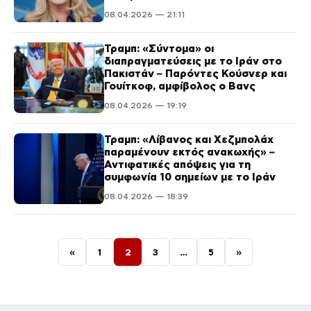
08.04.2026 — 21:11
Τραμπ: «Σύντομα» οι
διαπραγματεύσεις με το Ιράν στο
Πακιστάν – Παρόντες Κούσνερ και
Γουίτκοφ, αμφίβολος ο Βανς
08.04.2026 — 19:19
Τραμπ: «Λίβανος και Χεζμπολάχ
παραμένουν εκτός ανακωχής» –
Αντιφατικές απόψεις για τη
συμφωνία 10 σημείων με το Ιράν
08.04.2026 — 18:39
Σελιδοποίηση άρθρων
«
1
2
3
…
5
»