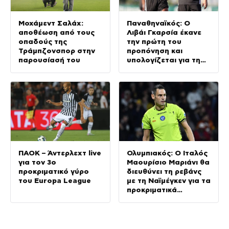
Μοχάμεντ Σαλάχ:
Παναθηναϊκός: Ο
αποθέωση από τους
Λιβάι Γκαρσία έκανε
οπαδούς της
την πρώτη του
Τράμπζονσπορ στην
προπόνηση και
παρουσίασή του
υπολογίζεται για τη
ρεβάνς με την ΤΣΣΚΑ
1948
ΠΑΟΚ – Άντερλεχτ live
Ολυμπιακός: Ο Ιταλός
για τον 3ο
Μαουρίσιο Μαριάνι θα
προκριματικό γύρο
διευθύνει τη ρεβάνς
του Europa League
με τη Ναϊμέγκεν για τα
προκριματικά
Champions League