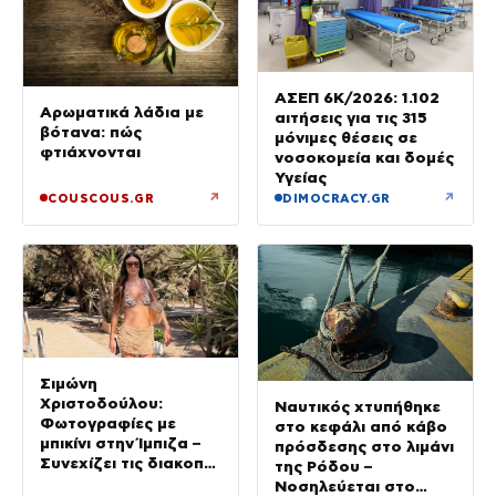
ΑΣΕΠ 6Κ/2026: 1.102
Αρωματικά λάδια με
αιτήσεις για τις 315
βότανα: πώς
μόνιμες θέσεις σε
φτιάχνονται
νοσοκομεία και δομές
Υγείας
↗
↗
COUSCOUS.GR
DIMOCRACY.GR
Σιμώνη
Χριστοδούλου:
Ναυτικός χτυπήθηκε
Φωτογραφίες με
στο κεφάλι από κάβο
μπικίνι στην Ίμπιζα –
πρόσδεσης στο λιμάνι
Συνεχίζει τις διακοπές
της Ρόδου –
της με τον σύζυγό
Νοσηλεύεται στο