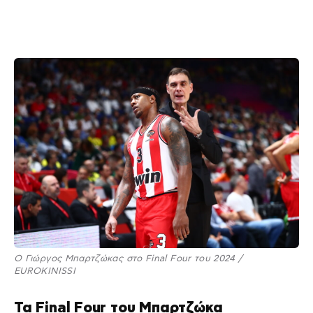
Ο Γιώργος Μπαρτζώκας στο Final Four του 2024 /
EUROKINISSI
Τα Final Four του Μπαρτζώκα