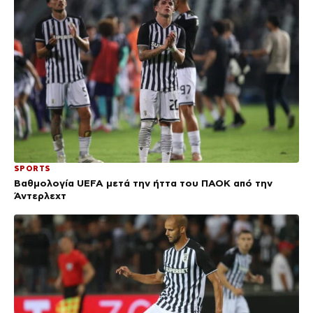
SPORTS
Βαθμολογία UEFA μετά την ήττα του ΠΑΟΚ από την
Άντερλεχτ