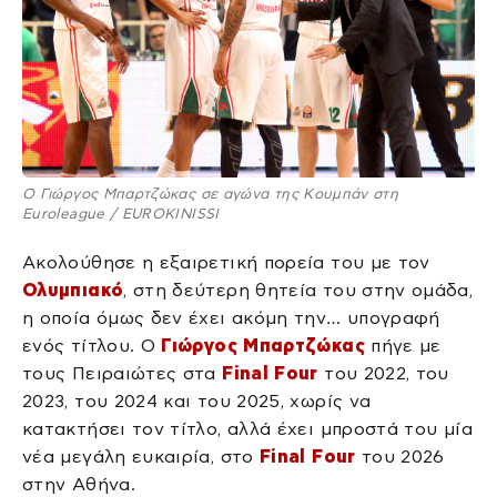
Ο Γιώργος Μπαρτζώκας σε αγώνα της Κουμπάν στη
Euroleague / EUROKINISSI
Ακολούθησε η εξαιρετική πορεία του με τον
Ολυμπιακό
, στη δεύτερη θητεία του στην ομάδα,
η οποία όμως δεν έχει ακόμη την… υπογραφή
ενός τίτλου. Ο
Γιώργος Μπαρτζώκας
πήγε με
τους Πειραιώτες στα
Final Four
του 2022, του
2023, του 2024 και του 2025, χωρίς να
κατακτήσει τον τίτλο, αλλά έχει μπροστά του μία
νέα μεγάλη ευκαιρία, στο
Final Four
του 2026
στην Αθήνα.