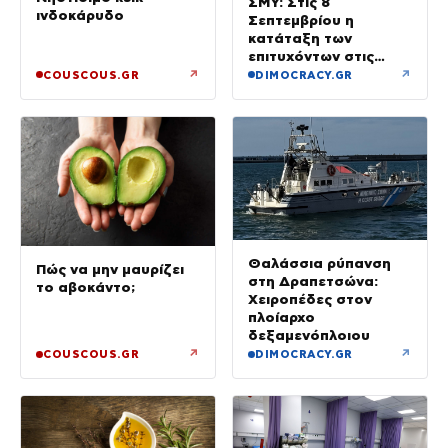
ΣΜΥ: Στις 8
ινδοκάρυδο
Σεπτεμβρίου η
κατάταξη των
επιτυχόντων στις
Στρατιωτικές Σχολές
↗
↗
COUSCOUS.GR
DIMOCRACY.GR
Θαλάσσια ρύπανση
Πώς να μην μαυρίζει
στη Δραπετσώνα:
το αβοκάντο;
Χειροπέδες στον
πλοίαρχο
δεξαμενόπλοιου
↗
↗
COUSCOUS.GR
DIMOCRACY.GR