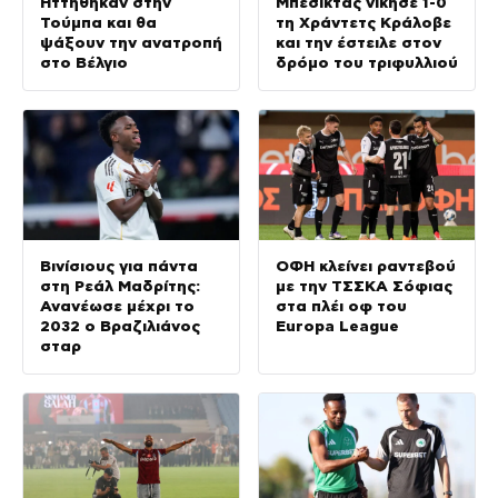
Ηττήθηκαν στην
Μπεσίκτας νίκησε 1-0
Τούμπα και θα
τη Χράντετς Κράλοβε
ψάξουν την ανατροπή
και την έστειλε στον
στο Βέλγιο
δρόμο του τριφυλλιού
Βινίσιους για πάντα
ΟΦΗ κλείνει ραντεβού
στη Ρεάλ Μαδρίτης:
με την ΤΣΣΚΑ Σόφιας
Ανανέωσε μέχρι το
στα πλέι οφ του
2032 ο Βραζιλιάνος
Europa League
σταρ