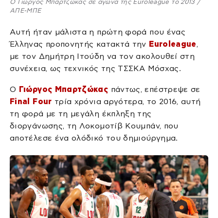
Ο Γιώργος Μπαρτζώκας σε αγώνα της Euroleague το 2013 /
ΑΠΕ-ΜΠΕ
Αυτή ήταν μάλιστα η πρώτη φορά που ένας
Έλληνας προπονητής κατακτά την
Euroleague
,
με τον Δημήτρη Ιτούδη να τον ακολουθεί στη
συνέχεια, ως τεχνικός της ΤΣΣΚΑ Μόσχας.
Ο
Γιώργος Μπαρτζώκας
πάντως, επέστρεψε σε
Final Four
τρία χρόνια αργότερα, το 2016, αυτή
τη φορά με τη μεγάλη έκπληξη της
διοργάνωσης, τη Λοκομοτίβ Κουμπάν, που
αποτέλεσε ένα ολόδικό του δημιούργημα.