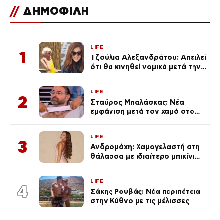
//
ΔΗΜΟΦΙΛΗ
LIFE
1
Τζούλια Αλεξανδράτου: Απειλεί
ότι θα κινηθεί νομικά μετά την
ανάρτηση της Δημουλίδου
LIFE
2
Σταύρος Μπαλάσκας: Νέα
εμφάνιση μετά τον χαμό στο
«Πρωινό» (Φωτογραφία)
LIFE
3
Ανδρομάχη: Χαμογελαστή στη
θάλασσα με ιδιαίτερο μπικίνι
μετά τον χωρισμό της
(φωτογραφία)
LIFE
4
Σάκης Ρουβάς: Νέα περιπέτεια
στην Κύθνο με τις μέλισσες