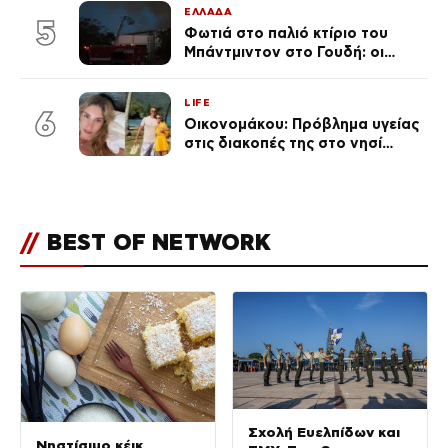
ΕΛΛΑΔΑ
5
Φωτιά στο παλιό κτίριο του
Μπάντμιντον στο Γουδή: οι
δικηγόροι των κατηγορουμένων
λένε «Η δικογραφία περιέχει
LIFE
πλήθος ελλείψεων και σοβαρών
6
Οικονομάκου: Πρόβλημα υγείας
κενών»
στις διακοπές της στο νησί
Μπόρα Μπόρα – «Έσκασε όλη η
κούραση του χειμώνα»
//
BEST OF NETWORK
Σχολή Ευελπίδων και
Νηστίσιμο κέικ