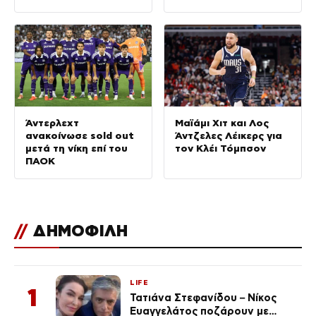
να τους
καταστρέψεις»
Άντερλεχτ
Μαϊάμι Χιτ και Λος
ανακοίνωσε sold out
Άντζελες Λέικερς για
μετά τη νίκη επί του
τον Κλέι Τόμπσον
ΠΑΟΚ
//
ΔΗΜΟΦΙΛΗ
LIFE
1
Τατιάνα Στεφανίδου – Νίκος
Ευαγγελάτος ποζάρουν με