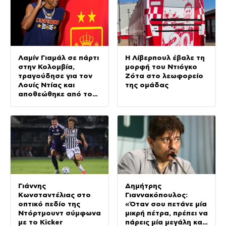
Λαμίν Γιαμάλ σε πάρτι
Η Λίβερπουλ έβαλε τη
στην Κολομβία,
μορφή του Ντιόγκο
τραγούδησε για τον
Ζότα στο λεωφορείο
Λουίς Ντίας και
της ομάδας
αποθεώθηκε από τον
κόσμο
Γιάννης
Δημήτρης
Κωνσταντέλιας στο
Γιαννακόπουλος:
οπτικό πεδίο της
«Όταν σου πετάνε μία
Ντόρτμουντ σύμφωνα
μικρή πέτρα, πρέπει να
με το Kicker
πάρεις μία μεγάλη και