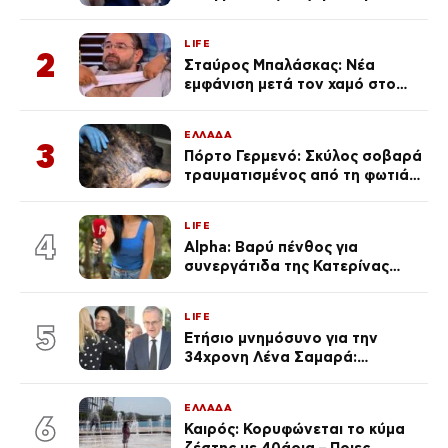
μαγιό σε παραλία στην
Κεφαλονιά
LIFE
2
Σταύρος Μπαλάσκας: Νέα
εμφάνιση μετά τον χαμό στο
«Πρωινό» (Φωτογραφία)
ΕΛΛΑΔΑ
3
Πόρτο Γερμενό: Σκύλος σοβαρά
τραυματισμένος από τη φωτιά
επέστρεψε στο σπίτι που τον
φρόντιζαν
LIFE
4
Alpha: Βαρύ πένθος για
συνεργάτιδα της Κατερίνας
Καινούργιου – «Κουράστηκες
πολύ… Απόψε είσαι στα χέρια
LIFE
του Θεού»
5
Ετήσιο μνημόσυνο για την
34χρονη Λένα Σαμαρά:
Συγκινημένοι ο Αντώνης
Σαμαράς και η σύζυγός του
ΕΛΛΑΔΑ
6
Καιρός: Κορυφώνεται το κύμα