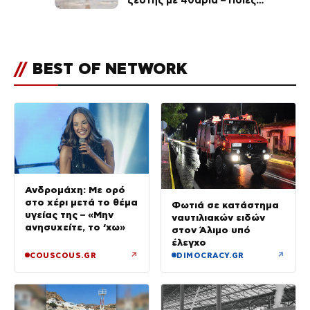
ζέστης με 40άρια – Ποιες
περιοχές βρίσκονται στο
επίκεντρο και μέχρι πότε θα
κρατήσουν τα μελτέμια
//
BEST OF NETWORK
Ανδρομάχη: Με ορό
στο χέρι μετά το θέμα
Φωτιά σε κατάστημα
υγείας της – «Μην
ναυτιλιακών ειδών
ανησυχείτε, το ‘χω»
στον Άλιμο υπό
έλεγχο
↗
↗
COUSCOUS.GR
DIMOCRACY.GR