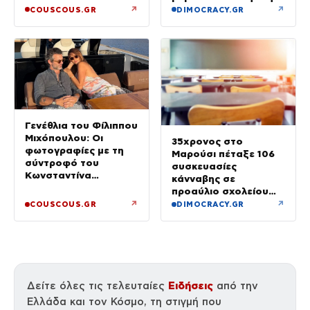
↗
↗
COUSCOUS.GR
DIMOCRACY.GR
Γενέθλια του Φίλιππου
Μιχόπουλου: Οι
35χρονος στο
φωτογραφίες με τη
Μαρούσι πέταξε 106
σύντροφό του
συσκευασίες
Κωνσταντίνα
κάνναβης σε
Ευρυπίδου και το
προαύλιο σχολείου
δημόσιο «Σ’ αγαπώ»
και έφυγε μόλις είδε
↗
↗
COUSCOUS.GR
DIMOCRACY.GR
τη ΔΙ.ΑΣ.
Ειδήσεις
Δείτε όλες τις τελευταίες
από την
Ελλάδα και τον Κόσμο, τη στιγμή που