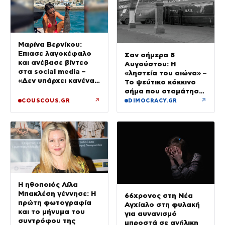
Μαρίνα Βερνίκου:
Έπιασε λαγοκέφαλο
Σαν σήμερα 8
και ανέβασε βίντεο
Αυγούστου: Η
στα social media –
«ληστεία του αιώνα» –
«Δεν υπάρχει κανένας
Το ψεύτικο κόκκινο
λόγος να φοβόμαστε»
σήμα που σταμάτησε
τρένο με 2,6 εκατ.
↗
↗
COUSCOUS.GR
DIMOCRACY.GR
λίρες
Η ηθοποιός Λίλα
Μπακλέση γέννησε: Η
66χρονος στη Νέα
πρώτη φωτογραφία
Αγχίαλο στη φυλακή
και το μήνυμα του
για αυνανισμό
συντρόφου της
μπροστά σε ανήλικη