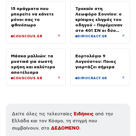
15 πράγματα που
Τροχαίο στη
μπορείτε να κάνετε
Λεωφόρο Σουνίου: ο
μόνοι σας το
κρίσιμος ελιγμός του
φθινόπωρο
οδηγού – Παρέμειναν
στο 401 ΣΝ οι δύο
αστυνομικοί
↗
↗
COUSCOUS.GR
DIMOCRACY.GR
Μάσκα μαλλιών: τα
Εορτολόγιο 9
μυστικά για σωστή
Αυγούστου: Ποιος
χρήση και καλύτερο
γιορτάζει σήμερα
αποτέλεσμα
↗
↗
COUSCOUS.GR
DIMOCRACY.GR
Ειδήσεις
Δείτε όλες τις τελευταίες
από την
Ελλάδα και τον Κόσμο, τη στιγμή που
ΔΕΔΟΜΕΝΟ
συμβαίνουν, στο
.