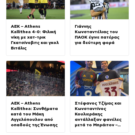
ΑΕΚ – Athens
Γιάννης
Kallithea 4-0: Φιλική
Κωνσταντέλιας του
νίκη με χατ-τρικ
ΠΑΟΚ έγινε πατέρας
Γκατσίνοβιτς και γκολ
για δεύτερη φορά
Βιτάλις
ΑΕΚ – Athens
Στέφανος Τζίμας και
Kallithea: Συνθήματα
Κωνσταντίνος
κατά του Μάκη
Κουλιεράκης
Αγγελόπουλου από
αντάλλαξαν φανέλες
οπαδούς της Ένωσης
μετά το Μπράιτον –
Ρόμα