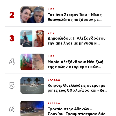
φωτογραφίες
LIFE
2
Τατιάνα Στεφανίδου – Νίκος
Ευαγγελάτος ποζάρουν με
μαγιό σε παραλία στην
Κεφαλονιά
LIFE
3
Δημουλίδου: Η Αλεξανδράτου
την απείλησε με μήνυση κι
εκείνη απαντά – «Δεν σε
αναγνώρισα, όταν κατάλαβα
LIFE
ποια είσαι σοκαρίστικα»
4
Μαρία Αλεξάνδρου: Νέα ζωή
της πρώην σταρ ερωτικών
ταινιών, μητέρα ενός παιδιού με
σύντροφο επιχειρηματία
ΕΛΛΑΔΑ
(Φωτογραφίες)
5
Καιρός: Θυελλώδεις άνεμοι με
ριπές έως 80 χλμ/ώρα και «Red
Code» σε 6 περιοχές για
κίνδυνο πυρκαγιάς
ΕΛΛΑΔΑ
6
Τροχαίο στην Αθηνών –
Σουνίου: Τραυματίστηκαν δύο