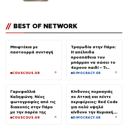
αστυνομικοί
//
BEST OF NETWORK
Μπιφτέκια με
Τραγωδία στην Πάρο:
παστουρμά συνταγή
Η απέλπιδα
προσπάθεια του
μπάρμαν να σώσει το
4χρονο παιδί – Τι
ερευνούν οι αρχές
↗
↗
COUSCOUS.GR
DIMOCRACY.GR
Γαρυφαλλιά
Κίνδυνος πυρκαγιάς
Καληφώνη: Νέες
σε Αττική και πέντε
φωτογραφίες από τις
περιφέρειες: Red Code
διακοπές στην Πάρο
για πολύ υψηλό
με την παρέα της
κίνδυνο την Κυριακή,
με μελτέμια έως 8
↗
↗
COUSCOUS.GR
DIMOCRACY.GR
μποφόρ