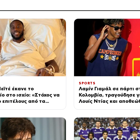
SPORTS
εϊτέ έκανε το
Λαμίν Γιαμάλ σε πάρτι σ
ίο στο ισχίο: «Στόχος να
Κολομβία, τραγούδησε γ
 επιτέλους από τα
Λουίς Ντίας και αποθεώ
τα»
τον κόσμο