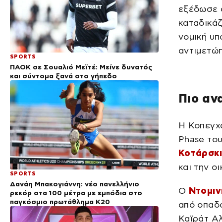
εξέδωσε 
καταδικάζ
νομική υπ
αντιμετώπ
SPORTS
ΠΑΟΚ σε Σουαλιό Μεϊτέ: Μείνε δυνατός
και σύντομα ξανά στο γήπεδο
Πιο αν
Η Κοπεγχά
Phase το
Κοτάρσκι
και την οι
SPORTS
Δανάη Μπακογιάννη: νέο πανελλήνιο
Ο
Ντομιν
ρεκόρ στα 100 μέτρα με εμπόδια στο
παγκόσμιο πρωτάθλημα Κ20
από οπαδο
Καϊράτ Αλ