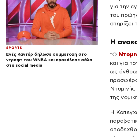
για την ε
του πρώη
στηρίξει 
Η ανακ
SPORTS
“Ο
Ντομι
Ενές Καντέρ δήλωσε συμμετοχή στο
ντραφτ του WNBA και προκάλεσε σάλο
και για τ
στα social media
ως άνθρωπ
προσφέρο
Ντομινίκ,
της νομικ
Η Κοπεγχ
παραβατι
αποδεχθού