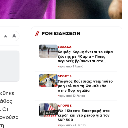
//
ΡΟΗ ΕΙΔΗΣΕΩΝ
Α
Α
ΕΛΛΑΔΑ
Καιρός: Κορυφώνεται το κύμα
ζέστης με 40άρια – Ποιες
περιοχές βρίσκονται στο
επίκεντρο και μέχρι πότε θα
πριν από 1 λεπτό
κρατήσουν τα μελτέμια
SPORTS
Γιώργος Κούτσιας: ντεμπούτο
με γκολ για τη Φαμαλικάο
στην Πορτογαλία
έχθηκε
πριν από 12 λεπτά
λάθος
ΑΓΟΡΕΣ
. Οι
Wall Street: Επιστροφή στα
κέρδη και νέο ρεκόρ για τον
μονούσα
S&P 500
γη
πριν από 24 λεπτά