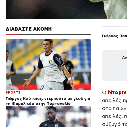
ΔΙΑΒΑΣΤΕ ΑΚΟΜΗ
Γιώργος Πα
Αν
Ο
Ντομιν
SPORTS
Γιώργος Κούτσιας: ντεμπούτο με γκολ για
απειλές π
τη Φαμαλικάο στην Πορτογαλία
στο παιχν
απειλές, 
σύζυγό τ