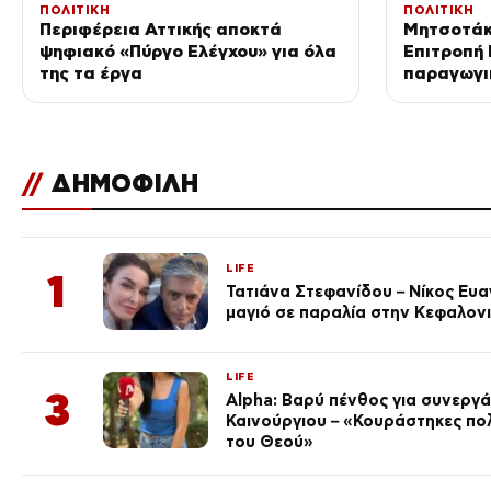
ΠΟΛΙΤΙΚΗ
ΠΟΛΙΤΙΚΗ
Περιφέρεια Αττικής αποκτά
Μητσοτάκ
ψηφιακό «Πύργο Ελέγχου» για όλα
Επιτροπή 
της τα έργα
παραγωγι
της οικον
//
ΔΗΜΟΦΙΛΗ
LIFE
1
Τατιάνα Στεφανίδου – Νίκος Ευ
μαγιό σε παραλία στην Κεφαλον
LIFE
3
Alpha: Βαρύ πένθος για συνεργά
Καινούργιου – «Κουράστηκες πο
του Θεού»