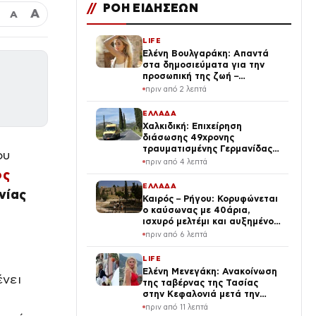
//
ΡΟΗ ΕΙΔΗΣΕΩΝ
Α
Α
LIFE
Ελένη Βουλγαράκη: Απαντά
στα δημοσιεύματα για την
προσωπική της ζωή –
«Διασταυρώστε καμιά
πριν από 2 λεπτά
πληροφορία πριν εκτοξεύσετε
τη βλακεία σας»
ΕΛΛΑΔΑ
Χαλκιδική: Επιχείρηση
διάσωσης 49χρονης
τραυματισμένης Γερμανίδας
ου
σε δύσβατη περιοχή
πριν από 4 λεπτά
ος
ΕΛΛΑΔΑ
νίας
Καιρός – Ρήγου: Κορυφώνεται
ο καύσωνας με 40άρια,
ισχυρό μελτέμι και αυξημένος
κίνδυνος για φωτιές
πριν από 6 λεπτά
LIFE
Ελένη Μενεγάκη: Ανακοίνωση
ένει
της ταβέρνας της Τασίας
στην Κεφαλονιά μετά την
επίσκεψή της
πριν από 11 λεπτά