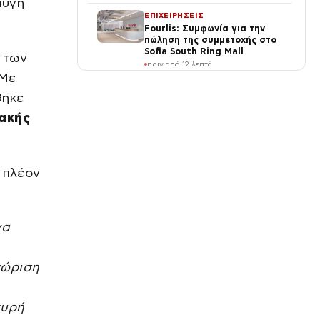
αυγή
ΕΠΙΧΕΙΡΗΣΕΙΣ
Fourlis: Συμφωνία για την
πώληση της συμμετοχής στο
Sofia South Ring Mall
 των
πριν από 12 λεπτά
 Με
ΠΟΛΙΤΙΚΗ
θηκε
Κουτσούμπας στο TikTok: Το
πραγματικό δίλημμα είναι «οι
ακής
ζωές μας ή τα κέρδη τους»
πριν από 15 λεπτά
SPORTS
 πλέον
Άιβαν Τόνεϊ κατηγορείται για
επίθεση έξω από μπαρ του
Λονδίνου
πριν από 17 λεπτά
να
ΔΙΕΘΝΗ
Ισπανία: Εξαρθρώθηκε δίκτυο
διακίνησης ναρκωτικών και
νώριση
μεταναστών – 78 συλλήψεις
πριν από 36 λεπτά
χυρή
VIRAL