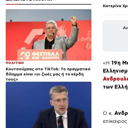
Κατερίνα Χ
Αν
«Η
19η Μ
ΠΟΛΙΤΙΚΗ
Κουτσούμπας στο TikTok: Το πραγματικό
Ελληνισμ
δίλημμα είναι «οι ζωές μας ή τα κέρδη
Ανδρουλ
τους»
των Ελλή
Ο κ.
Ανδρ
επίκαιρος