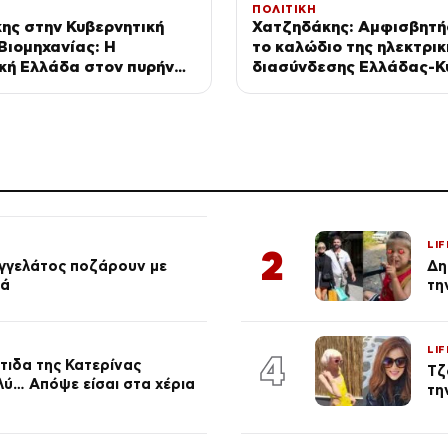
ΠΟΛΙΤΙΚΗ
ης στην Κυβερνητική
Χατζηδάκης: Αμφισβητήσ
Βιομηχανίας: Η
το καλώδιο της ηλεκτρικ
κή Ελλάδα στον πυρήνα
διασύνδεσης Ελλάδας-Κ
ομικής πολιτικής
LIF
2
αγγελάτος ποζάρουν με
Δη
ιά
τη
LIF
4
τιδα της Κατερίνας
Τζ
λύ… Απόψε είσαι στα χέρια
τη