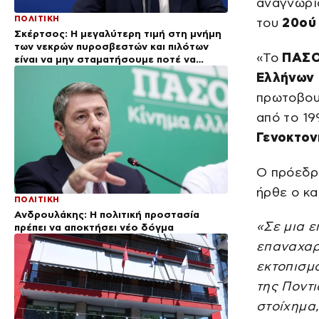
αναγνώρι
ΠΟΛΙΤΙΚΗ
του
20ού
Σκέρτσος: Η μεγαλύτερη τιμή στη μνήμη
των νεκρών πυροσβεστών και πιλότων
«Το
ΠΑΣ
είναι να μην σταματήσουμε ποτέ να
επενδύουμε στην πρόληψη
Ελλήνων 
πρωτοβου
από το 19
Γενοκτον
Ο πρόεδρ
ήρθε ο κ
ΠΟΛΙΤΙΚΗ
Ανδρουλάκης: Η πολιτική προστασία
«Σε μια 
πρέπει να αποκτήσει νέο δόγμα
επαναχαρά
εκτοπισμ
της Ποντι
στοίχημα,