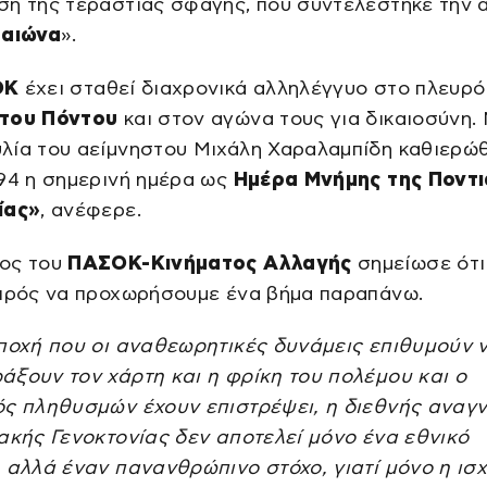
ση της τεράστιας σφαγής, που συντελέστηκε την 
 αιώνα
».
ΟΚ
έχει σταθεί διαχρονικά αλληλέγγυο στο πλευρό
του Πόντου
και στον αγώνα τους για δικαιοσύνη.
λία του αείμνηστου Μιχάλη Χαραλαμπίδη καθιερώ
94 η σημερινή ημέρα ως
Ημέρα Μνήμης της Ποντι
ίας»
, ανέφερε.
ος του
ΠΑΣΟΚ-Κινήματος Αλλαγής
σημείωσε ότι
αιρός να προχωρήσουμε ένα βήμα παραπάνω.
εποχή που οι αναθεωρητικές δυνάμεις επιθυμούν 
ξουν τον χάρτη και η φρίκη του πολέμου και ο
ός πληθυσμών έχουν επιστρέψει, η διεθνής αναγ
ακής Γενοκτονίας δεν αποτελεί μόνο ένα εθνικό
 αλλά έναν πανανθρώπινο στόχο, γιατί μόνο η ισ