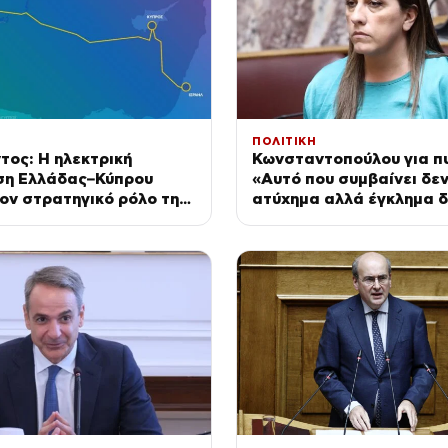
ΠΟΛΙΤΙΚΗ
ος: Η ηλεκτρική
Κωνσταντοπούλου για πυ
ση Ελλάδας–Κύπρου
«Αυτό που συμβαίνει δεν
τον στρατηγικό ρόλο της
ατύχημα αλλά έγκλημα δ
ής Μεσογείου
και συνεχιζόμενο»