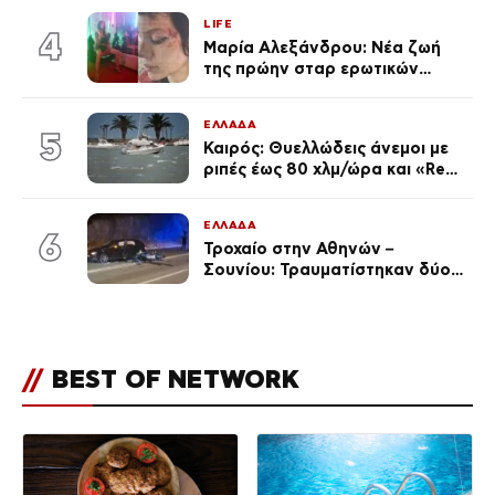
αναγνώρισα, όταν κατάλαβα
LIFE
ποια είσαι σοκαρίστικα»
4
Μαρία Αλεξάνδρου: Νέα ζωή
της πρώην σταρ ερωτικών
ταινιών, μητέρα ενός παιδιού με
σύντροφο επιχειρηματία
ΕΛΛΑΔΑ
(Φωτογραφίες)
5
Καιρός: Θυελλώδεις άνεμοι με
ριπές έως 80 χλμ/ώρα και «Red
Code» σε 6 περιοχές για
κίνδυνο πυρκαγιάς
ΕΛΛΑΔΑ
6
Τροχαίο στην Αθηνών –
Σουνίου: Τραυματίστηκαν δύο
αστυνομικοί
//
BEST OF NETWORK