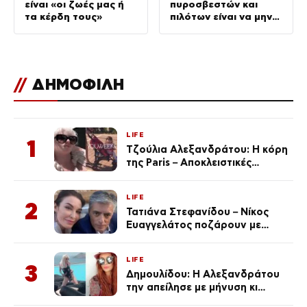
είναι «οι ζωές μας ή
πυροσβεστών και
τα κέρδη τους»
πιλότων είναι να μην
σταματήσουμε ποτέ
να επενδύουμε στην
πρόληψη
//
ΔΗΜΟΦΙΛΗ
LIFE
1
Τζούλια Αλεξανδράτου: Η κόρη
της Paris – Αποκλειστικές
φωτογραφίες
LIFE
2
Τατιάνα Στεφανίδου – Νίκος
Ευαγγελάτος ποζάρουν με
μαγιό σε παραλία στην
Κεφαλονιά
LIFE
3
Δημουλίδου: Η Αλεξανδράτου
την απείλησε με μήνυση κι
εκείνη απαντά – «Δεν σε