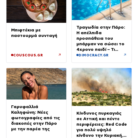
Τραγωδία στην Πάρο:
Μπιφτέκια με
Η απέλπιδα
παστουρμά συνταγή
προσπάθεια του
μπάρμαν να σώσει το
4χρονο παιδί – Τι
ερευνούν οι αρχές
↗
↗
COUSCOUS.GR
DIMOCRACY.GR
Γαρυφαλλιά
Καληφώνη: Νέες
Κίνδυνος πυρκαγιάς
φωτογραφίες από τις
σε Αττική και πέντε
διακοπές στην Πάρο
περιφέρειες: Red Code
με την παρέα της
για πολύ υψηλό
κίνδυνο την Κυριακή,