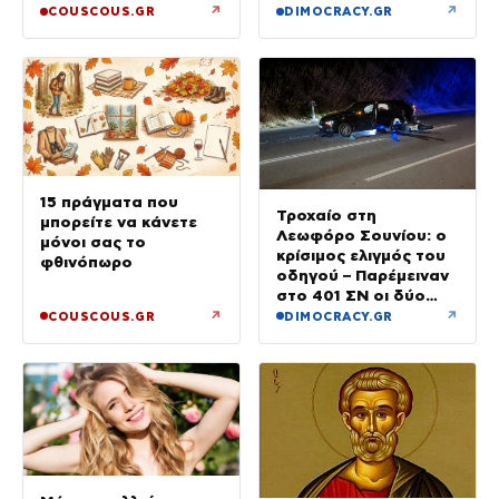
με μελτέμια έως 8
↗
↗
COUSCOUS.GR
DIMOCRACY.GR
μποφόρ
15 πράγματα που
Τροχαίο στη
μπορείτε να κάνετε
Λεωφόρο Σουνίου: ο
μόνοι σας το
κρίσιμος ελιγμός του
φθινόπωρο
οδηγού – Παρέμειναν
στο 401 ΣΝ οι δύο
αστυνομικοί
↗
↗
COUSCOUS.GR
DIMOCRACY.GR