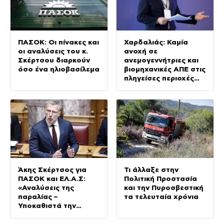
ΠΑΣΟΚ: Οι πίνακες και
Χαρδαλιάς: Καμία
οι αναλύσεις του κ.
ανοχή σε
Σκέρτσου διαρκούν
ανεμογεννήτριες και
όσο ένα ηλιοβασίλεμα
βιομηχανικές ΑΠΕ στις
πληγείσες περιοχές
της Δυτικής Αττικής
Άκης Σκέρτσος για
Τι άλλαξε στην
ΠΑΣΟΚ και ΕΛ.Α.Σ:
Πολιτική Προστασία
«Αναλύσεις της
και την Πυροσβεστική
παραλίας –
τα τελευταία χρόνια
Υποκαθιστά την
οικονομική ανάλυση
με πολιτική