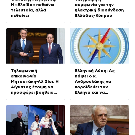
Η «Ελπίδα» πεθαίνει
συμφωνία για την
τελευταία, αλλά
ηλεκτρική διασύνδεση
πεθαίνει
Ελλάδας-Κύπρου
Τηλεφωνική
Ελληνική Λύση: Ας
επικοινωνία
πάψει ο κ.
Μητσοτάκη-Αλ Σίσι: Η
Ανδρουλάκης να
Αίγυπτος έτοιμη να
κοροϊδεύει τον
προσφέρει βοήθεια
Έλληνα και να
για τις πυρκαγιές
προκαλεί