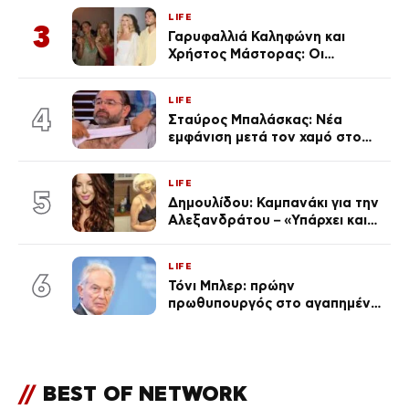
(Φωτογραφίες)
LIFE
3
Γαρυφαλλιά Καληφώνη και
Χρήστος Μάστορας: Οι
χωριστές διακοπές και η
επέτειος που φέτος πέρασε
LIFE
απαρατήρητη
4
Σταύρος Μπαλάσκας: Νέα
εμφάνιση μετά τον χαμό στο
«Πρωινό» (Φωτογραφία)
LIFE
5
Δημουλίδου: Καμπανάκι για την
Αλεξανδράτου – «Υπάρχει και
ένα μικρό παιδί πίσω που
χρειάζεται τη μάνα του»
LIFE
6
Τόνι Μπλερ: πρώην
πρωθυπουργός στο αγαπημένο
του Πόρτο Χέλι
//
BEST OF NETWORK