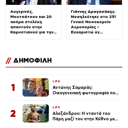
Αυγερινός,
Γιάννης Δραγασάκης:
Μουτσάτσου και 20
Νοσηλεύτηκε στο 251
ακόμα στελέχη
Γενικό Νοσοκομείο
απαντούν στην
Αεροπορίας –
Καρυστιανού για την
Ευχαριστώ σε
αποχώρησή τους:
γιατρούς και
«Αρνηθήκαμε να
νοσηλευτές
συμβιβαστούμε»
//
ΔΗΜΟΦΙΛΗ
LIFE
1
Αντώνης Σαμαράς:
Οικογενειακή φωτογραφία που
ανάρτησε ο γιος του λίγο πριν
από την επέτειο θανάτου της
LIFE
Λένας
2
Αλεξάνδρου: Η νταντά του
Πάρη μαζί του στην Κύθνο με
τον μικρό και την Ελληνίδου