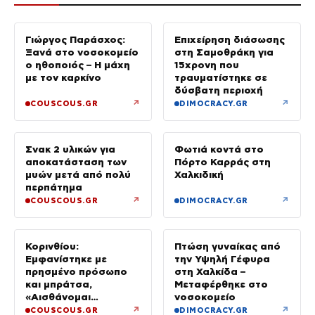
Γιώργος Παράσχος:
Επιχείρηση διάσωσης
Ξανά στο νοσοκομείο
στη Σαμοθράκη για
ο ηθοποιός – Η μάχη
15χρονη που
με τον καρκίνο
τραυματίστηκε σε
δύσβατη περιοχή
↗
↗
COUSCOUS.GR
DIMOCRACY.GR
Σνακ 2 υλικών για
Φωτιά κοντά στο
αποκατάσταση των
Πόρτο Καρράς στη
μυών μετά από πολύ
Χαλκιδική
περπάτημα
↗
↗
COUSCOUS.GR
DIMOCRACY.GR
Κορινθίου:
Πτώση γυναίκας από
Εμφανίστηκε με
την Υψηλή Γέφυρα
πρησμένο πρόσωπο
στη Χαλκίδα –
και μπράτσα,
Μεταφέρθηκε στο
«Αισθάνομαι
νοσοκομείο
μπουχτισμένη»
↗
↗
COUSCOUS.GR
DIMOCRACY.GR