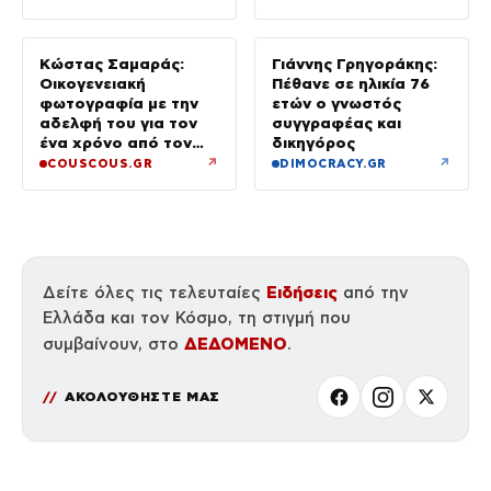
(βίντεο)
Κώστας Σαμαράς:
Γιάννης Γρηγοράκης:
Οικογενειακή
Πέθανε σε ηλικία 76
φωτογραφία με την
ετών ο γνωστός
αδελφή του για τον
συγγραφέας και
ένα χρόνο από τον
δικηγόρος
θάνατό της
↗
↗
COUSCOUS.GR
DIMOCRACY.GR
Ειδήσεις
Δείτε όλες τις τελευταίες
από την
Ελλάδα και τον Κόσμο, τη στιγμή που
ΔΕΔΟΜΕΝΟ
συμβαίνουν, στο
.
ΑΚΟΛΟΥΘΗΣΤΕ ΜΑΣ