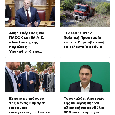
Άκης Σκέρτσος για
Τι άλλαξε στην
ΠΑΣΟΚ και ΕΛ.Α.Σ:
Πολιτική Προστασία
«Αναλύσεις της
και την Πυροσβεστική
παραλίας –
τα τελευταία χρόνια
Υποκαθιστά την
οικονομική ανάλυση
με πολιτική
προπαγάνδα»
Ετήσιο μνημόσυνο
Τσουκαλάς: Αποτυχία
της Λένας Σαμαρά:
της κυβέρνησης να
Παρουσία
αξιοποιήσει κονδύλια
οικογένειας, φίλων και
800 εκατ. ευρώ για