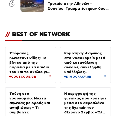
6
Τροχαίο στην Αθηνών –
Σουνίου: Τραυματίστηκαν δύο
αστυνομικοί
//
BEST OF NETWORK
Στέφανος
Κομοτηνή: Ανήλικος
Κωνσταντινίδης: Το
στο νοσοκομείο μετά
βίντεο από την
από κατανάλωση
παραλία με τα παιδιά
αλκοόλ, συνελήφθη
του και το σχόλιο για
υπάλληλος
την ηλικία του
καταστήματος
↗
↗
COUSCOUS.GR
DIMOCRACY.GR
Τούνη στο
Η περιγραφή της
νοσοκομείο: Νύχτα
γυναίκας που κράτησε
αγωνίας με ορούς και
μέσα στο αεροπλάνο
αντιβιώσεις – Τι
της Ryanair τον
συμβαίνει;
61χρονο Σέρβο: «Όλα