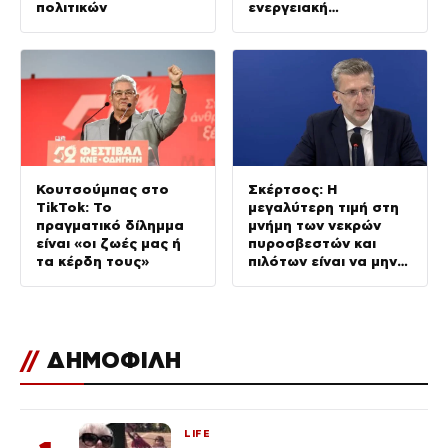
πολιτικών
ενεργειακή
ανθεκτικότητα
Κουτσούμπας στο
Σκέρτσος: Η
TikTok: Το
μεγαλύτερη τιμή στη
πραγματικό δίλημμα
μνήμη των νεκρών
είναι «οι ζωές μας ή
πυροσβεστών και
τα κέρδη τους»
πιλότων είναι να μην
σταματήσουμε ποτέ
να επενδύουμε στην
πρόληψη
//
ΔΗΜΟΦΙΛΗ
LIFE