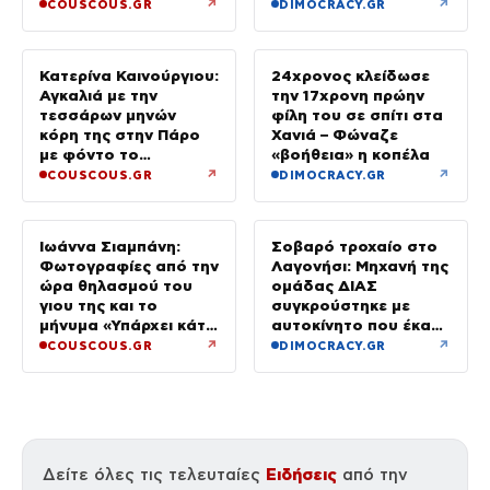
έγιναν σε κλάσματα
↗
↗
COUSCOUS.GR
DIMOCRACY.GR
δευτερολέπτου»
Κατερίνα Καινούργιου:
24χρονος κλείδωσε
Αγκαλιά με την
την 17χρονη πρώην
τεσσάρων μηνών
φίλη του σε σπίτι στα
κόρη της στην Πάρο
Χανιά – Φώναζε
με φόντο το
«βοήθεια» η κοπέλα
ηλιοβασίλεμα
↗
↗
COUSCOUS.GR
DIMOCRACY.GR
Ιωάννα Σιαμπάνη:
Σοβαρό τροχαίο στο
Φωτογραφίες από την
Λαγονήσι: Μηχανή της
ώρα θηλασμού του
ομάδας ΔΙΑΣ
γιου της και το
συγκρούστηκε με
μήνυμα «Υπάρχει κάτι
αυτοκίνητο που έκανε
μαγικό σε αυτές τις
αναστροφή – Δύο
↗
↗
COUSCOUS.GR
DIMOCRACY.GR
αργές μέρες»
αστυνομικοί
τραυματίες, βίντεο
Ειδήσεις
Δείτε όλες τις τελευταίες
από την