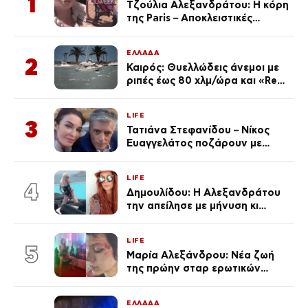
1
Τζούλια Αλεξανδράτου: Η κόρη
της Paris – Αποκλειστικές
φωτογραφίες
ΕΛΛΑΔΑ
2
Καιρός: Θυελλώδεις άνεμοι με
ριπές έως 80 χλμ/ώρα και «Red
Code» σε 6 περιοχές για
κίνδυνο πυρκαγιάς
LIFE
3
Τατιάνα Στεφανίδου – Νίκος
Ευαγγελάτος ποζάρουν με
μαγιό σε παραλία στην
Κεφαλονιά
LIFE
4
Δημουλίδου: Η Αλεξανδράτου
την απείλησε με μήνυση κι
εκείνη απαντά – «Δεν σε
αναγνώρισα, όταν κατάλαβα
LIFE
ποια είσαι σοκαρίστικα»
5
Μαρία Αλεξάνδρου: Νέα ζωή
της πρώην σταρ ερωτικών
ταινιών, μητέρα ενός παιδιού με
σύντροφο επιχειρηματία
ΕΛΛΑΔΑ
(Φωτογραφίες)