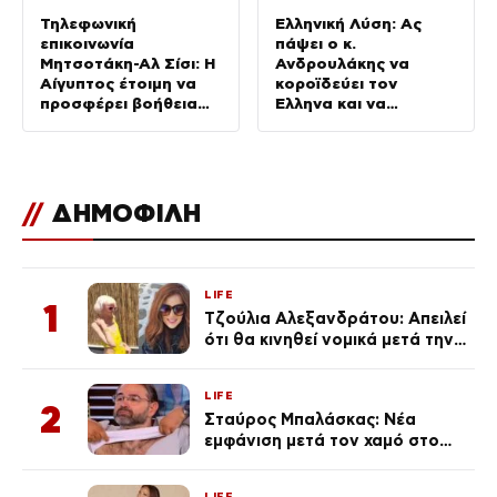
Τηλεφωνική
Ελληνική Λύση: Ας
επικοινωνία
πάψει ο κ.
Μητσοτάκη-Αλ Σίσι: Η
Ανδρουλάκης να
Αίγυπτος έτοιμη να
κοροϊδεύει τον
προσφέρει βοήθεια
Έλληνα και να
για τις πυρκαγιές
προκαλεί
//
ΔΗΜΟΦΙΛΗ
LIFE
1
Τζούλια Αλεξανδράτου: Απειλεί
ότι θα κινηθεί νομικά μετά την
ανάρτηση της Δημουλίδου
LIFE
2
Σταύρος Μπαλάσκας: Νέα
εμφάνιση μετά τον χαμό στο
«Πρωινό» (Φωτογραφία)
LIFE