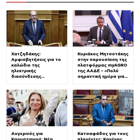
Χατζηδάκης:
Κυριάκος Μητσοτάκης
Αμφισβητήσεις για το
στην παρουσίαση της
καλώδιο της
πλατφόρμας myAGRO
ηλεκτρικής
της ΑΑΔΕ – «Πολύ
διασύνδεσης
σημαντική ημέρα για
Ελλάδας-Κύπρου
τον πρωτογενή
τομέα»
Αυγερινός για
Κατσαφάδος για τους
Καρυστιανού: Νέα
πληγέντες: Κανένας