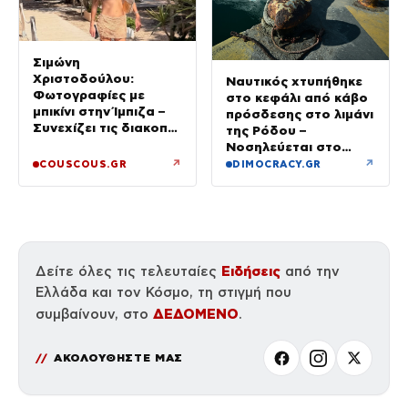
Σιμώνη
Χριστοδούλου:
Ναυτικός χτυπήθηκε
Φωτογραφίες με
στο κεφάλι από κάβο
μπικίνι στην Ίμπιζα –
πρόσδεσης στο λιμάνι
Συνεχίζει τις διακοπές
της Ρόδου –
της με τον σύζυγό
Νοσηλεύεται στο
της, Αντρέα Γεωργίου
νοσοκομείο
↗
↗
COUSCOUS.GR
DIMOCRACY.GR
Ειδήσεις
Δείτε όλες τις τελευταίες
από την
Ελλάδα και τον Κόσμο, τη στιγμή που
ΔΕΔΟΜΕΝΟ
συμβαίνουν, στο
.
ΑΚΟΛΟΥΘΗΣΤΕ ΜΑΣ