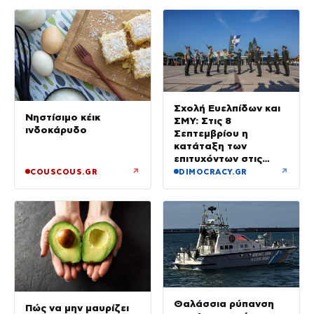
Σχολή Ευελπίδων και
Νηστίσιμο κέικ
ΣΜΥ: Στις 8
ινδοκάρυδο
Σεπτεμβρίου η
κατάταξη των
επιτυχόντων στις
Στρατιωτικές Σχολές
↗
↗
COUSCOUS.GR
DIMOCRACY.GR
Θαλάσσια ρύπανση
Πώς να μην μαυρίζει