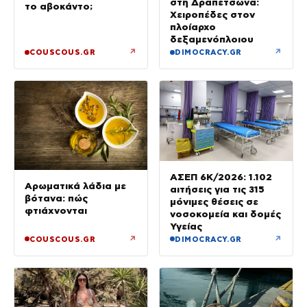
στη Δραπετσώνα:
το αβοκάντο;
Χειροπέδες στον
πλοίαρχο
δεξαμενόπλοιου
↗
↗
COUSCOUS.GR
DIMOCRACY.GR
ΑΣΕΠ 6Κ/2026: 1.102
Αρωματικά λάδια με
αιτήσεις για τις 315
βότανα: πώς
μόνιμες θέσεις σε
φτιάχνονται
νοσοκομεία και δομές
Υγείας
↗
↗
COUSCOUS.GR
DIMOCRACY.GR