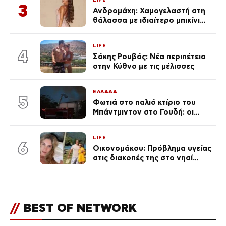
3
Ανδρομάχη: Χαμογελαστή στη
θάλασσα με ιδιαίτερο μπικίνι
μετά τον χωρισμό της
(φωτογραφία)
LIFE
4
Σάκης Ρουβάς: Νέα περιπέτεια
στην Κύθνο με τις μέλισσες
ΕΛΛΑΔΑ
5
Φωτιά στο παλιό κτίριο του
Μπάντμιντον στο Γουδή: οι
δικηγόροι των κατηγορουμένων
λένε «Η δικογραφία περιέχει
LIFE
πλήθος ελλείψεων και σοβαρών
6
Οικονομάκου: Πρόβλημα υγείας
κενών»
στις διακοπές της στο νησί
Μπόρα Μπόρα – «Έσκασε όλη η
κούραση του χειμώνα»
//
BEST OF NETWORK