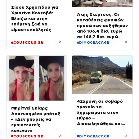
Σίσσυ Χρηστίδου για
Χριστίνα Κοντοβά:
Άκης Σκέρτσος: Οι
Ελπίζω και στην
καταθέσεις φυσικών
επόμενη ζωή να
προσώπων αυξήθηκαν
είμαστε κολλητές
από 106,4 δισ. ευρώ
σε 148,7 δισ. ευρώ
από τον Δεκέμβριο
↗
↗
COUSCOUS.GR
DIMOCRACY.GR
του 2018 έως το 2025
42χρονη σε σοβαρό
τροχαίο τα
Μπρίτνεϊ Σπίαρς:
ξημερώματα στον
Αποτυχημένο μπότοξ
Πύργο –
– «Δεν μπορείς να
Διασωληνώθηκε και
εμπιστευτείς
μεταφέρθηκε στο Ρίο
κανέναν»
↗
↗
COUSCOUS.GR
DIMOCRACY.GR