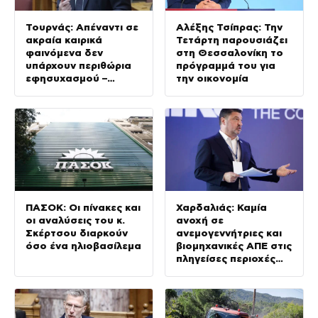
Τουρνάς: Απέναντι σε
Αλέξης Τσίπρας: Την
ακραία καιρικά
Τετάρτη παρουσιάζει
φαινόμενα δεν
στη Θεσσαλονίκη το
υπάρχουν περιθώρια
πρόγραμμά του για
εφησυχασμού –
την οικονομία
Απολογισμός για
Κρήτη και
Αττικοβοιωτία
ΠΑΣΟΚ: Οι πίνακες και
Χαρδαλιάς: Καμία
οι αναλύσεις του κ.
ανοχή σε
Σκέρτσου διαρκούν
ανεμογεννήτριες και
όσο ένα ηλιοβασίλεμα
βιομηχανικές ΑΠΕ στις
πληγείσες περιοχές
της Δυτικής Αττικής