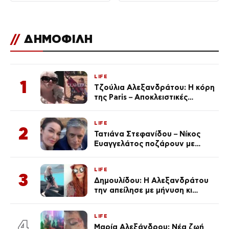
//
ΔΗΜΟΦΙΛΗ
LIFE
1
Τζούλια Αλεξανδράτου: Η κόρη
της Paris – Αποκλειστικές
φωτογραφίες
LIFE
2
Τατιάνα Στεφανίδου – Νίκος
Ευαγγελάτος ποζάρουν με
μαγιό σε παραλία στην
Κεφαλονιά
LIFE
3
Δημουλίδου: Η Αλεξανδράτου
την απείλησε με μήνυση κι
εκείνη απαντά – «Δεν σε
αναγνώρισα, όταν κατάλαβα
LIFE
ποια είσαι σοκαρίστικα»
4
Μαρία Αλεξάνδρου: Νέα ζωή