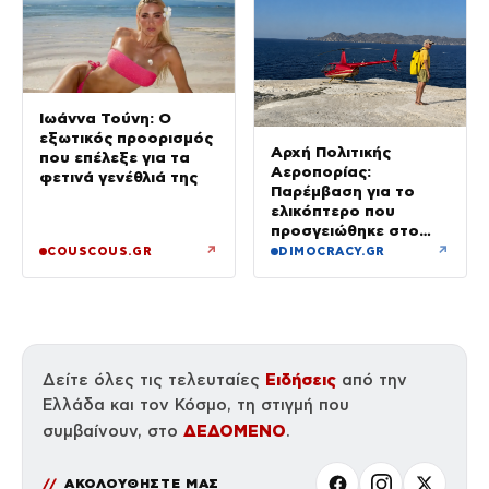
Ιωάννα Τούνη: Ο
εξωτικός προορισμός
Αρχή Πολιτικής
που επέλεξε για τα
Αεροπορίας:
φετινά γενέθλιά της
Παρέμβαση για το
ελικόπτερο που
προσγειώθηκε στο
Σαρακήνικο της
↗
↗
COUSCOUS.GR
DIMOCRACY.GR
Μήλου – Τι προβλέπει
ο νόμος
Ειδήσεις
Δείτε όλες τις τελευταίες
από την
Ελλάδα και τον Κόσμο, τη στιγμή που
ΔΕΔΟΜΕΝΟ
συμβαίνουν, στο
.
ΑΚΟΛΟΥΘΗΣΤΕ ΜΑΣ