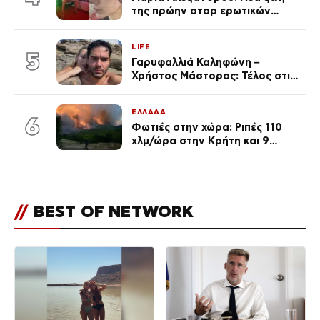
της πρώην σταρ ερωτικών
ταινιών, μητέρα ενός παιδιού με
σύντροφο επιχειρηματία
LIFE
(Φωτογραφίες)
5
Γαρυφαλλιά Καληφώνη –
Χρήστος Μάστορας: Τέλος στις
φήμες χωρισμού, όλη η αλήθεια
για τη σχέση τους
ΕΛΛΑΔΑ
6
Φωτιές στην χώρα: Ριπές 110
χλμ/ώρα στην Κρήτη και 9
μποφόρ τη Δευτέρα – Πάνω από
400 πυρκαγιές μέσα σε 10
ημέρες
//
BEST OF NETWORK