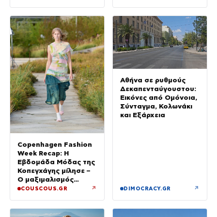
Αθήνα σε ρυθμούς
Δεκαπενταύγουστου:
Εικόνες από Ομόνοια,
Σύνταγμα, Κολωνάκι
και Εξάρχεια
Copenhagen Fashion
Week Recap: Η
Εβδομάδα Μόδας της
Κοπεγχάγης μίλησε –
Ο μαξιμαλισμός
επιστρέφει
↗
↗
COUSCOUS.GR
DIMOCRACY.GR