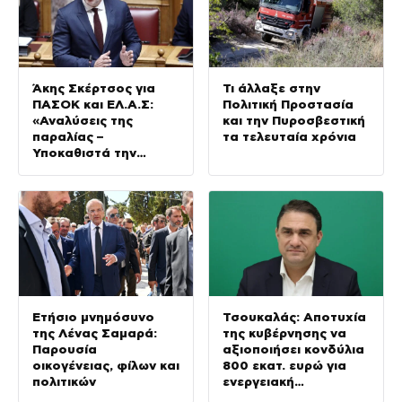
Άκης Σκέρτσος για
Τι άλλαξε στην
ΠΑΣΟΚ και ΕΛ.Α.Σ:
Πολιτική Προστασία
«Αναλύσεις της
και την Πυροσβεστική
παραλίας –
τα τελευταία χρόνια
Υποκαθιστά την
οικονομική ανάλυση
με πολιτική
προπαγάνδα»
Ετήσιο μνημόσυνο
Τσουκαλάς: Αποτυχία
της Λένας Σαμαρά:
της κυβέρνησης να
Παρουσία
αξιοποιήσει κονδύλια
οικογένειας, φίλων και
800 εκατ. ευρώ για
πολιτικών
ενεργειακή
ανθεκτικότητα