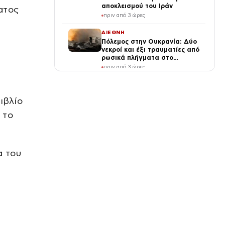
αποκλεισμού του Ιράν
ατος
πριν από 3 ώρες
ΔΙΕΘΝΗ
Πόλεμος στην Ουκρανία: Δύο
νεκροί και έξι τραυματίες από
ρωσικά πλήγματα στο
Ντνιπροπετρόφσκ
πριν από 3 ώρες
ΕΛΛΑΔΑ
Καιρός: Κορυφώνεται το κύμα
ιβλίο
ζέστης με 40άρια – Ποιες
περιοχές βρίσκονται στο
 το
επίκεντρο και μέχρι πότε θα
πριν από 3 ώρες
κρατήσουν τα μελτέμια
SPORTS
Γιώργος Κούτσιας: ντεμπούτο
α του
με γκολ για τη Φαμαλικάο
στην Πορτογαλία
πριν από 3 ώρες
ΑΓΟΡΕΣ
Wall Street: Επιστροφή στα
κέρδη και νέο ρεκόρ για τον
S&P 500
πριν από 3 ώρες