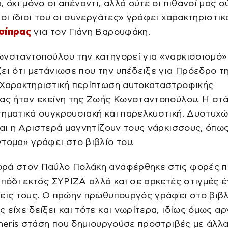
, όχι μόνο οι απέναντι, αλλά ούτε οι πιθανοί μας σ
 οι ίδιοι του οι συνεργάτες» γράφει χαρακτηριστικ
σίπρας
για τον Γιάνη Βαρουφάκη.
νσταντοπούλου την κατηγορεί για «ναρκισσισμό»
ει ότι μετάνιωσε που την υπέδειξε για Πρόεδρο τ
«Χαρακτηριστική περίπτωση αυτοκαταστροφικής
ας ήταν εκείνη της Ζωής Κωνσταντοπούλου. Η στ
ηματικά συγκρουσιακή και παρελκυστική. Δυστυχώ
και η Αριστερά μαγνητίζουν τους νάρκισσους, όπω
τομα» γράφει στο βιβλίο του.
ρά στον Παύλο Πολάκη αναφέρθηκε στις φορές π
 πόδι εκτός ΣΥΡΙΖΑ αλλά και σε αρκετές στιγμές 
εις τους. Ο πρώην πρωθυπουργός γράφει στο βιβλ
 είχε δείξει και τότε και νωρίτερα, ιδίως όμως α
eneris στάση που δημιουργούσε προστριβές με άλλ