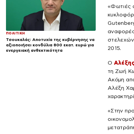
«Φωτιές 
κυκλοφόρ
Gutenberg
αναφορές 
ΠΟΛΙΤΙΚΗ
στελεχών 
Τσουκαλάς: Αποτυχία της κυβέρνησης να
αξιοποιήσει κονδύλια 800 εκατ. ευρώ για
2015.
ενεργειακή ανθεκτικότητα
Ο
Αλέξης
τη Ζωή Κ
Ακόμη απο
Αλέξη Χαρ
χαρακτηρ
«Στην πρα
οικονομο
μετατράπη