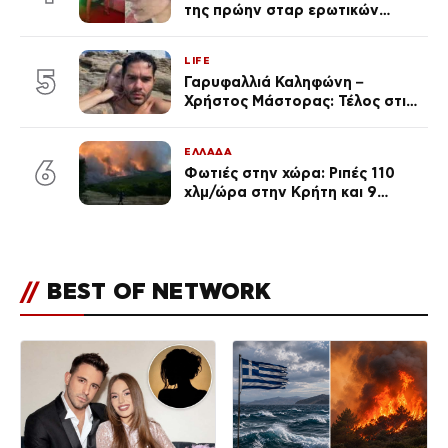
της πρώην σταρ ερωτικών
ταινιών, μητέρα ενός παιδιού με
σύντροφο επιχειρηματία
LIFE
(Φωτογραφίες)
5
Γαρυφαλλιά Καληφώνη –
Χρήστος Μάστορας: Τέλος στις
φήμες χωρισμού, όλη η αλήθεια
για τη σχέση τους
ΕΛΛΑΔΑ
6
Φωτιές στην χώρα: Ριπές 110
χλμ/ώρα στην Κρήτη και 9
μποφόρ τη Δευτέρα – Πάνω από
400 πυρκαγιές μέσα σε 10
ημέρες
//
BEST OF NETWORK