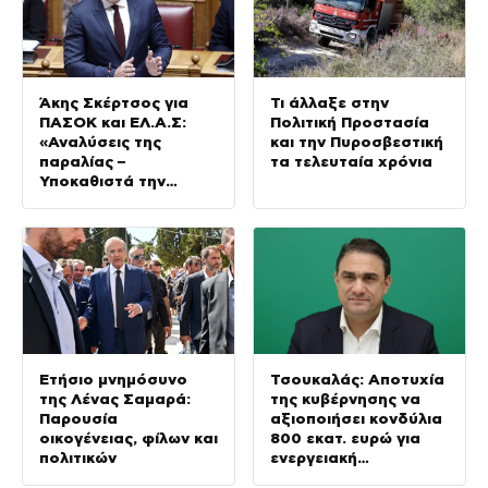
Άκης Σκέρτσος για
Τι άλλαξε στην
ΠΑΣΟΚ και ΕΛ.Α.Σ:
Πολιτική Προστασία
«Αναλύσεις της
και την Πυροσβεστική
παραλίας –
τα τελευταία χρόνια
Υποκαθιστά την
οικονομική ανάλυση
με πολιτική
προπαγάνδα»
Ετήσιο μνημόσυνο
Τσουκαλάς: Αποτυχία
της Λένας Σαμαρά:
της κυβέρνησης να
Παρουσία
αξιοποιήσει κονδύλια
οικογένειας, φίλων και
800 εκατ. ευρώ για
πολιτικών
ενεργειακή
ανθεκτικότητα