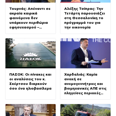
Τουρνάς: Απέναντι σε
Αλέξης Τσίπρας: Την
ακραία καιρικά
Τετάρτη παρουσιάζει
φαινόμενα δεν
στη Θεσσαλονίκη το
υπάρχουν περιθώρια
πρόγραμμά του για
εφησυχασμού –
την οικονομία
Απολογισμός για
Κρήτη και
Αττικοβοιωτία
ΠΑΣΟΚ: Οι πίνακες και
Χαρδαλιάς: Καμία
οι αναλύσεις του κ.
ανοχή σε
Σκέρτσου διαρκούν
ανεμογεννήτριες και
όσο ένα ηλιοβασίλεμα
βιομηχανικές ΑΠΕ στις
πληγείσες περιοχές
της Δυτικής Αττικής