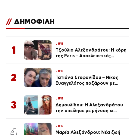
//
ΔΗΜΟΦΙΛΗ
LIFE
1
Τζούλια Αλεξανδράτου: Η κόρη
της Paris – Αποκλειστικές
φωτογραφίες
LIFE
2
Τατιάνα Στεφανίδου – Νίκος
Ευαγγελάτος ποζάρουν με
μαγιό σε παραλία στην
Κεφαλονιά
LIFE
3
Δημουλίδου: Η Αλεξανδράτου
την απείλησε με μήνυση κι
εκείνη απαντά – «Δεν σε
αναγνώρισα, όταν κατάλαβα
LIFE
ποια είσαι σοκαρίστικα»
4
Μαρία Αλεξάνδρου: Νέα ζωή