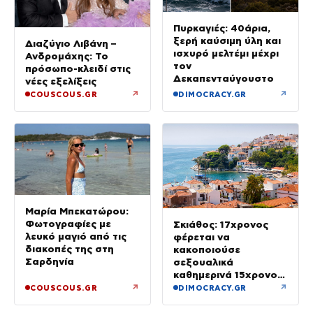
Πυρκαγιές: 40άρια,
ξερή καύσιμη ύλη και
Διαζύγιο Λιβάνη –
ισχυρό μελτέμι μέχρι
Ανδρομάχης: Το
τον
πρόσωπο-κλειδί στις
Δεκαπενταύγουστο
νέες εξελίξεις
↗
↗
COUSCOUS.GR
DIMOCRACY.GR
Μαρία Μπεκατώρου:
Φωτογραφίες με
Σκιάθος: 17χρονος
λευκό μαγιό από τις
φέρεται να
διακοπές της στη
κακοποιούσε
Σαρδηνία
σεξουαλικά
καθημερινά 15χρονο
και να τον εκβίαζε με
↗
↗
COUSCOUS.GR
DIMOCRACY.GR
βίντεο