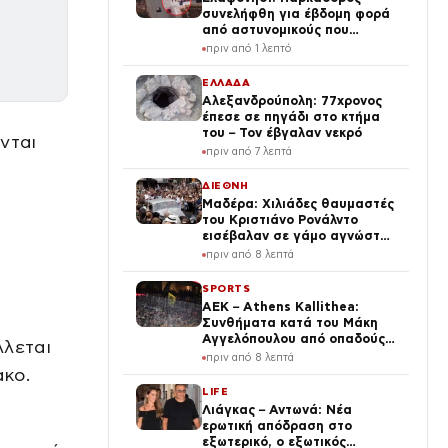
συνελήφθη για έβδομη φορά
από αστυνομικούς που
προσποιήθηκαν τους
πριν από 1 λεπτό
τουρίστες
ΕΛΛΑΔΑ
Αλεξανδρούπολη: 77χρονος
έπεσε σε πηγάδι στο κτήμα
του – Τον έβγαλαν νεκρό
νται
πριν από 7 λεπτά
ΔΙΕΘΝΗ
Μαδέρα: Χιλιάδες θαυμαστές
του Κριστιάνο Ρονάλντο
εισέβαλαν σε γάμο αγνώστων
νομίζοντας ότι παντρεύεται ο
πριν από 8 λεπτά
«CR7»
SPORTS
ΑΕΚ – Athens Kallithea:
Συνθήματα κατά του Μάκη
Αγγελόπουλου από οπαδούς
λλεται
της Ένωσης
πριν από 8 λεπτά
ακο.
LIFE
Λιάγκας – Αντωνά: Νέα
ερωτική απόδραση στο
εξωτερικό, ο εξωτικός