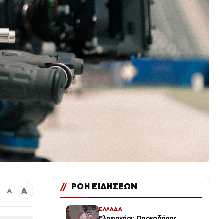
//
ΡΟΗ ΕΙΔΗΣΕΩΝ
Α
Α
ΕΛΛΑΔΑ
Ελαφονήσι: Παρκαδόρος