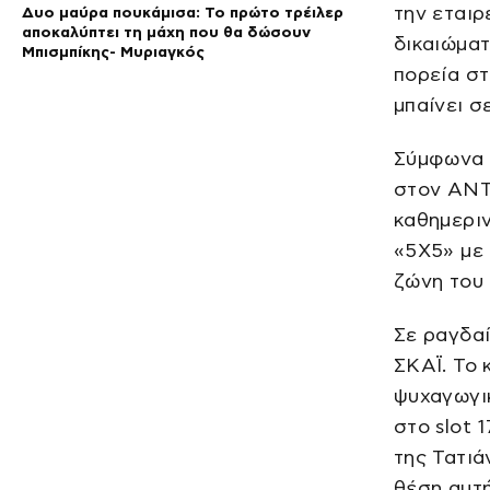
την εταιρ
Δυο μαύρα πουκάμισα: Το πρώτο τρέιλερ
αποκαλύπτει τη μάχη που θα δώσουν
δικαιώματ
Μπισμπίκης- Μυριαγκός
πορεία στ
μπαίνει σ
Σύμφωνα 
στον ΑΝΤ1
καθημεριν
«5Χ5» με 
ζώνη του
Σε ραγδαί
ΣΚΑΪ. Το 
ψυχαγωγικ
στο slot 
της Τατιά
θέση αυτή