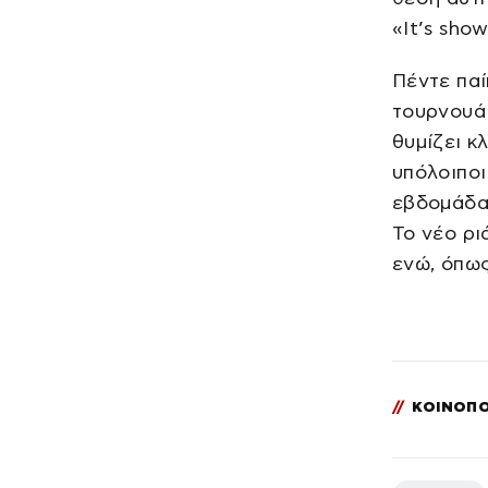
«It’s sho
Πέντε παί
τουρνουά 
θυμίζει κ
υπόλοιποι
εβδομάδας
Το νέο ρι
ενώ, όπως
//
ΚΟΙΝΟΠΟ