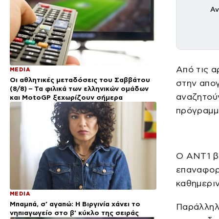
Αν
Από τις α
MEDIA
Οι αθλητικές μεταδόσεις του Σαββάτου
στην απογ
(8/8) – Τα φιλικά των ελληνικών ομάδων
αναζητούν
και MotoGP ξεχωρίζουν σήμερα
πρόγραμμ
Ο ΑΝΤ1 β
επαναφορά
καθημεριν
MEDIA
Μπαμπά, σ’ αγαπώ: Η Βιργινία χάνει το
Παράλληλα
νηπιαγωγείο στο β’ κύκλο της σειράς