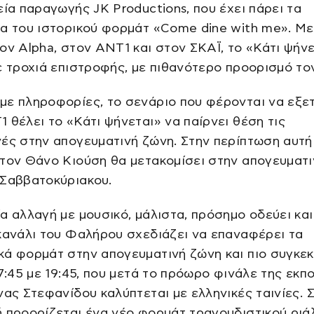
εία παραγωγής JK Productions, που έχει πάρει τα
α του ιστορικού φορμάτ «Come dine with me». Μ
ον Alpha, στον ΑΝΤ1 και στον ΣΚΑΪ, το «Κάτι ψήν
ε τροχιά επιστροφής, με πιθανότερο προορισμό το
με πληροφορίες, το σενάριο που φέρονται να εξε
 θέλει το «Κάτι ψήνεται» να παίρνει θέση τις
ές στην απογευματινή ζώνη. Στην περίπτωση αυτή
τον Θάνο Κιούση θα μετακομίσει στην απογευματι
 Σαββατοκύριακου.
α αλλαγή με μουσικό, μάλιστα, πρόσημο οδεύει και
κανάλι του Φαλήρου σχεδιάζει να επαναφέρει τα
ά φορμάτ στην απογευματινή ζώνη και πιο συγκε
17:45 με 19:45, που μετά το πρόωρο φινάλε της εκπ
νας Στεφανίδου καλύπτεται με ελληνικές ταινίες. 
 προορίζεται ένα νέο φορμάτ τραγουδιστικού ριάλι