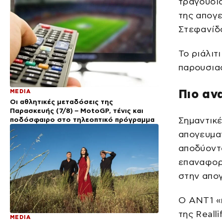
τραγουδισ
της απογε
Στεφανίδ
Το ριάλιτ
παρουσιασ
Πιο αν
MEDIA
Οι αθλητικές μεταδόσεις της
Παρασκευής (7/8) – MotoGP, τένις και
ποδόσφαιρο στο τηλεοπτικό πρόγραμμα
Σημαντικέ
απογευματ
αποδύοντ
επαναφορά
στην απογ
Ο ΑΝΤ1 «
της Reall
MEDIA