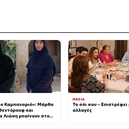
MEDIA
το Καμπαναριό»: Μάρθα
Το σόι σου – Επιστρέφει
Φεντόρουφ και
αλλαγές
α Λιώση μπαίνουν στο
ι