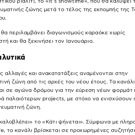
τικού ριάλιτι, το «It’s showtime», που θα καλύψει 
υματινής ζώνης μετά το τέλος της εκπομπής της Τ
ου.
ι θα περιλαμβάνει διαγωνισμούς καραόκε χωρίς
τή και θα ξεκινήσει τον Ιανουάριο.
αλυτικά
ς αλλαγές και ανακατατάξεις αναμένονται στην
ινή ζώνη από τις αρχές του νέου έτους. Τα κανάλ
αι σε αγώνα δρόμου για την εύρεση νέων φορμάτ 
 παλαιότερων projects, με στόχο να ενισχύσουν s
ευματινή ζώνη.
καλοβλέπει» το «Κάτι ψήνεται». Σύμφωνα με πληρ
ife, το κανάλι βρίσκεται σε προχωρημένες συζητήσ