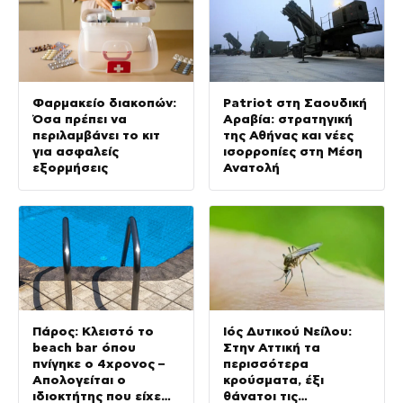
Φαρμακείο διακοπών:
Patriot στη Σαουδική
Όσα πρέπει να
Αραβία: στρατηγική
περιλαμβάνει το κιτ
της Αθήνας και νέες
για ασφαλείς
ισορροπίες στη Μέση
εξορμήσεις
Ανατολή
Πάρος: Κλειστό το
Ιός Δυτικού Νείλου:
beach bar όπου
Στην Αττική τα
πνίγηκε ο 4χρονος –
περισσότερα
Απολογείται ο
κρούσματα, έξι
ιδιοκτήτης που είχε
θάνατοι τις