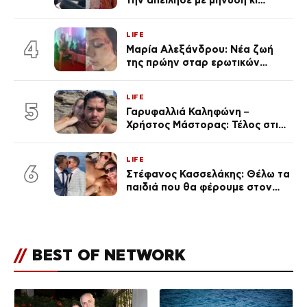
την απείλησε με μήνυση κι
εκείνη απαντά – «Δεν σε
αναγνώρισα, όταν κατάλαβα
LIFE
ποια είσαι σοκαρίστικα»
4
Μαρία Αλεξάνδρου: Νέα ζωή
της πρώην σταρ ερωτικών
ταινιών, μητέρα ενός παιδιού με
σύντροφο επιχειρηματία
LIFE
(Φωτογραφίες)
5
Γαρυφαλλιά Καληφώνη –
Χρήστος Μάστορας: Τέλος στις
φήμες χωρισμού, όλη η αλήθεια
για τη σχέση τους
LIFE
6
Στέφανος Κασσελάκης: Θέλω τα
παιδιά που θα φέρουμε στον
κόσμο να… – Αποκάλυψη για την
οικογένεια με τον Τάιλερ
//
BEST OF NETWORK