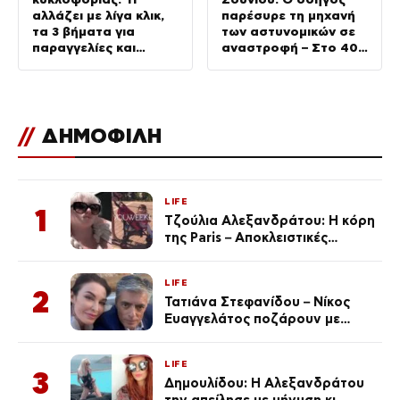
αλλάζει με λίγα κλικ,
παρέσυρε τη μηχανή
τα 3 βήματα για
των αστυνομικών σε
παραγγελίες και
αναστροφή – Στο 401
έκδοση –
ΣΝ οι δύο τραυματίες
Αυστηροποιούνται οι
κυρώσεις για
παραβάσεις
//
ΔΗΜΟΦΙΛΗ
LIFE
1
Τζούλια Αλεξανδράτου: Η κόρη
της Paris – Αποκλειστικές
φωτογραφίες
LIFE
2
Τατιάνα Στεφανίδου – Νίκος
Ευαγγελάτος ποζάρουν με
μαγιό σε παραλία στην
Κεφαλονιά
LIFE
3
Δημουλίδου: Η Αλεξανδράτου