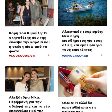
Αλιευτικός τουρισμός:
Κόρη του Κιμούλη: Ο
Νέα πηγή
σκηνοθέτης που της
εισοδήματος για τους
έκλεψε την καρδιά και
αλιείς και εμπειρία για
η σχέση πίσω από τα
τους επισκέπτες
φώτα
↗
↗
COUSCOUS.GR
DIMOCRACY.GR
Αλεξάνδρα Νίκα:
Περήφανη για την
ΟΟΣΑ: Η Ελλάδα
αδελφή της και το νέο
πρωταθλήτρια στη
επαγγελματικό της
μείωση του