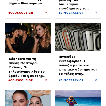
βήμα – Φωτογραφία
διαθέσιμου
εισοδήματος το
πρώτο τρίμηνο του
↗
↗
COUSCOUS.GR
DIMOCRACY.GR
2026
Πινακίδες
Δέσποινα για τη
κυκλοφορίας: Τι
σχέση Μάστορα-
αλλάζει με το νέο
Μελίνας: Το
ψηφιακό σύστημα και
τηλεφώνημα χθες το
το τέλος στις
βράδυ και η αυστηρή
καθυστερήσεις
προειδοποίηση
↗
↗
COUSCOUS.GR
DIMOCRACY.GR