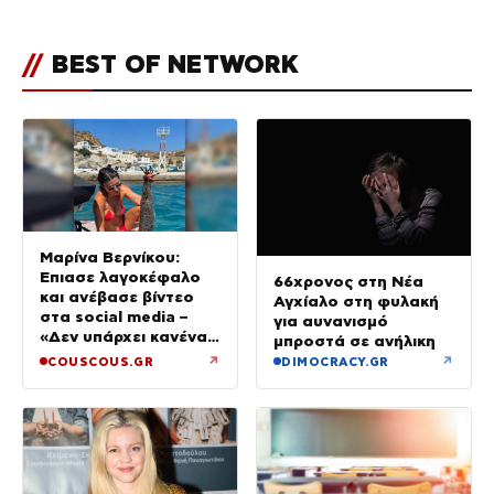
//
BEST OF NETWORK
Μαρίνα Βερνίκου:
Έπιασε λαγοκέφαλο
66χρονος στη Νέα
και ανέβασε βίντεο
Αγχίαλο στη φυλακή
στα social media –
για αυνανισμό
«Δεν υπάρχει κανένας
μπροστά σε ανήλικη
λόγος να φοβόμαστε»
↗
↗
COUSCOUS.GR
DIMOCRACY.GR