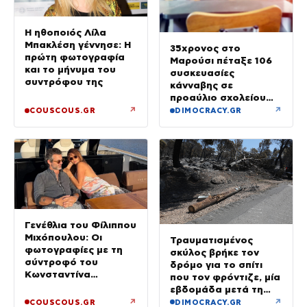
Η ηθοποιός Λίλα
Μπακλέση γέννησε: Η
35χρονος στο
πρώτη φωτογραφία
Μαρούσι πέταξε 106
και το μήνυμα του
συσκευασίες
συντρόφου της
κάνναβης σε
προαύλιο σχολείου
και έφυγε μόλις είδε
↗
↗
COUSCOUS.GR
DIMOCRACY.GR
τη ΔΙ.ΑΣ.
Γενέθλια του Φίλιππου
Μιχόπουλου: Οι
Τραυματισμένος
φωτογραφίες με τη
σκύλος βρήκε τον
σύντροφό του
δρόμο για το σπίτι
Κωνσταντίνα
που τον φρόντιζε, μία
Ευρυπίδου και το
εβδομάδα μετά τη
δημόσιο «Σ’ αγαπώ»
φωτιά στο Πόρτο
↗
↗
COUSCOUS.GR
DIMOCRACY.GR