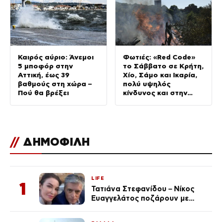
Καιρός αύριο: Άνεμοι
Φωτιές: «Red Code»
5 μποφόρ στην
το Σάββατο σε Κρήτη,
Αττική, έως 39
Χίο, Σάμο και Ικαρία,
βαθμούς στη χώρα –
πολύ υψηλός
Πού θα βρέξει
κίνδυνος και στην
Αττική
//
ΔΗΜΟΦΙΛΗ
LIFE
1
Τατιάνα Στεφανίδου – Νίκος
Ευαγγελάτος ποζάρουν με
μαγιό σε παραλία στην
Κεφαλονιά