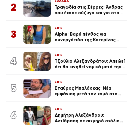
ΕΛΛΑΔΑ
2
Τραγωδία στις Σέρρες: Άνδρας
που έχασε σύζυγο και γιο στο
τροχαίο λέει «Τα έχασα όλα, κάτι
με τράβαγε στην καρδιά μου»
LIFE
3
Alpha: Βαρύ πένθος για
συνεργάτιδα της Κατερίνας
Καινούργιου – «Κουράστηκες
πολύ… Απόψε είσαι στα χέρια
LIFE
του Θεού»
4
Τζούλια Αλεξανδράτου: Απειλεί
ότι θα κινηθεί νομικά μετά την
ανάρτηση της Δημουλίδου
LIFE
5
Σταύρος Μπαλάσκας: Νέα
εμφάνιση μετά τον χαμό στο
«Πρωινό» (Φωτογραφία)
LIFE
6
Δημήτρη Αλεξάνδρου:
Αντίδραση σε αιχμηρό σχόλιο
για την Τούνη με αφορμή το
μεγάλωμα του Πάρη