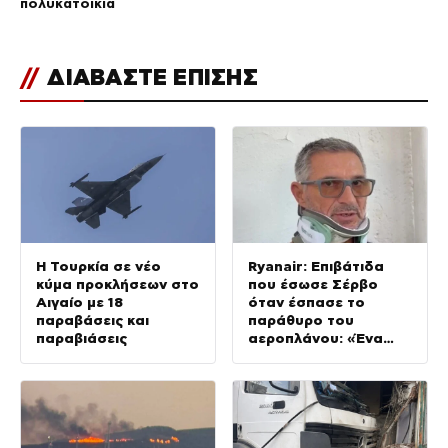
πολυκατοικία
//
ΔΙΑΒΑΣΤΕ ΕΠΙΣΗΣ
Η Τουρκία σε νέο
Ryanair: Επιβάτιδα
κύμα προκλήσεων στο
που έσωσε Σέρβο
Αιγαίο με 18
όταν έσπασε το
παραβάσεις και
παράθυρο του
παραβιάσεις
αεροπλάνου: «Ένα
κομμάτι του
προσώπου του ήταν
σαν πλαστελίνη»