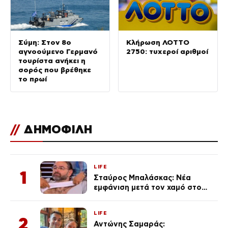
Σύμη: Στον 8ο
Κλήρωση ΛΟΤΤΟ
αγνοούμενο Γερμανό
2750: τυχεροί αριθμοί
τουρίστα ανήκει η
σορός που βρέθηκε
το πρωί
//
ΔΗΜΟΦΙΛΗ
LIFE
1
Σταύρος Μπαλάσκας: Νέα
εμφάνιση μετά τον χαμό στο
«Πρωινό» (Φωτογραφία)
LIFE
2
Αντώνης Σαμαράς: