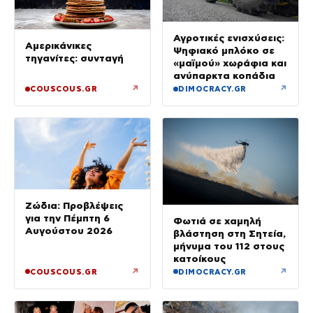
Αγροτικές ενισχύσεις:
Αμερικάνικες
Ψηφιακό μπλόκο σε
τηγανίτες: συνταγή
«μαϊμού» χωράφια και
ανύπαρκτα κοπάδια
↗
↗
COUSCOUS.GR
DIMOCRACY.GR
Ζώδια: Προβλέψεις
για την Πέμπτη 6
Φωτιά σε χαμηλή
Αυγούστου 2026
βλάστηση στη Σητεία,
μήνυμα του 112 στους
κατοίκους
↗
↗
COUSCOUS.GR
DIMOCRACY.GR