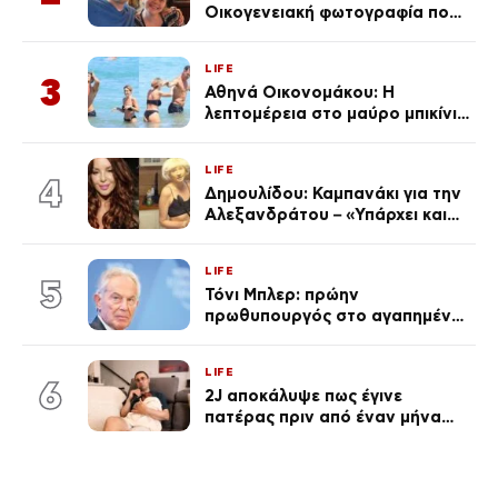
Οικογενειακή φωτογραφία που
ανάρτησε ο γιος του λίγο πριν
από την επέτειο θανάτου της
LIFE
Λένας
3
Αθηνά Οικονομάκου: Η
λεπτομέρεια στο μαύρο μπικίνι
της που απογείωσε την
εμφάνισή της στη Μύκονο
LIFE
(φωτογραφίες)
4
Δημουλίδου: Καμπανάκι για την
Αλεξανδράτου – «Υπάρχει και
ένα μικρό παιδί πίσω που
χρειάζεται τη μάνα του»
LIFE
5
Τόνι Μπλερ: πρώην
πρωθυπουργός στο αγαπημένο
του Πόρτο Χέλι
LIFE
6
2J αποκάλυψε πως έγινε
πατέρας πριν από έναν μήνα
(Βίντεο)