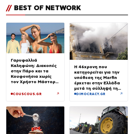
//
BEST OF NETWORK
Γαρυφαλλιά
Καληφώνη: Διακοπές
Η 46χρονη που
στην Πάρο και τα
κατηγορείται για την
Κουφονήσια χωρίς
υπόθεση της Marfin
τον Χρήστο Μάστορα
έρχεται στην Ελλάδα
– Φωτογραφίες
μετά τη σύλληψή της
στο Λονδίνο
↗
↗
COUSCOUS.GR
DIMOCRACY.GR