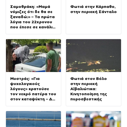
Σαμοθράκη: «Μαμά
Φωτιά στην Κάρπαθο,
νόμιζες ότι δε θα σε
στην περιοχή Σάνταλο
ξαναδώ;» – Τα πρώτα
λόγια του 22χρονου
που έπεσε σε κανάλι
με καυτό νερό
Μυστράς: «Για
Φωτιά στον Βόλο
ψυχολογικούς
στην περιοχή
λόγους» κρατούσε
Αϊβαλιώτικα:
τον νεκρό πατέρα του
Κινητοποίηση της
στον καταψύκτη – Δεν
πυροσβεστικής
ήταν οικονομικό το
κίνητρό του,
σύμφωνα με τον
δικηγόρο του