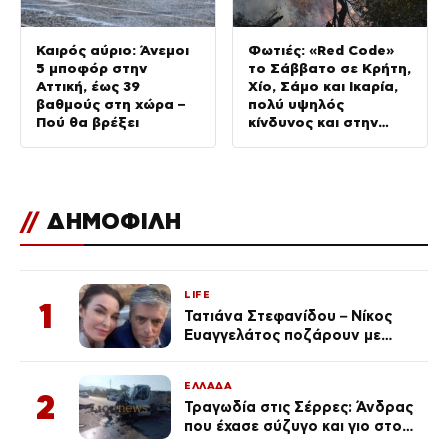
Καιρός αύριο: Άνεμοι
Φωτιές: «Red Code»
5 μποφόρ στην
το Σάββατο σε Κρήτη,
Αττική, έως 39
Χίο, Σάμο και Ικαρία,
βαθμούς στη χώρα –
πολύ υψηλός
Πού θα βρέξει
κίνδυνος και στην
Αττική
//
ΔΗΜΟΦΙΛΗ
LIFE
1
Τατιάνα Στεφανίδου – Νίκος
Ευαγγελάτος ποζάρουν με
μαγιό σε παραλία στην
Κεφαλονιά
ΕΛΛΑΔΑ
2
Τραγωδία στις Σέρρες: Άνδρας
που έχασε σύζυγο και γιο στο
τροχαίο λέει «Τα έχασα όλα, κάτι