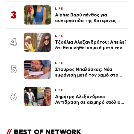
με τράβαγε στην καρδιά μου»
LIFE
3
Alpha: Βαρύ πένθος για
συνεργάτιδα της Κατερίνας
Καινούργιου – «Κουράστηκες
πολύ… Απόψε είσαι στα χέρια
LIFE
του Θεού»
4
Τζούλια Αλεξανδράτου: Απειλεί
ότι θα κινηθεί νομικά μετά την
ανάρτηση της Δημουλίδου
LIFE
5
Σταύρος Μπαλάσκας: Νέα
εμφάνιση μετά τον χαμό στο
«Πρωινό» (Φωτογραφία)
LIFE
6
Δημήτρη Αλεξάνδρου:
Αντίδραση σε αιχμηρό σχόλιο
για την Τούνη με αφορμή το
μεγάλωμα του Πάρη
//
BEST OF NETWORK