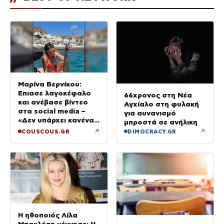
Μαρίνα Βερνίκου:
Έπιασε λαγοκέφαλο
66χρονος στη Νέα
και ανέβασε βίντεο
Αγχίαλο στη φυλακή
στα social media –
για αυνανισμό
«Δεν υπάρχει κανένας
μπροστά σε ανήλικη
λόγος να φοβόμαστε»
↗
↗
COUSCOUS.GR
DIMOCRACY.GR
Η ηθοποιός Λίλα
Μπακλέση γέννησε: Η