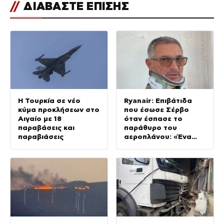
//
ΔΙΑΒΑΣΤΕ ΕΠΙΣΗΣ
Η Τουρκία σε νέο
Ryanair: Επιβάτιδα
κύμα προκλήσεων στο
που έσωσε Σέρβο
Αιγαίο με 18
όταν έσπασε το
παραβάσεις και
παράθυρο του
παραβιάσεις
αεροπλάνου: «Ένα
κομμάτι του
προσώπου του ήταν
σαν πλαστελίνη»