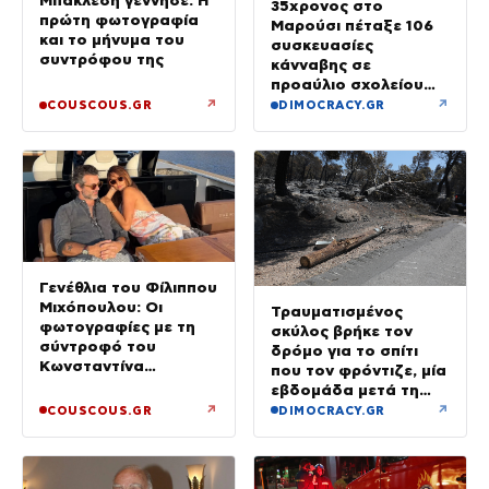
35χρονος στο
πρώτη φωτογραφία
Μαρούσι πέταξε 106
και το μήνυμα του
συσκευασίες
συντρόφου της
κάνναβης σε
προαύλιο σχολείου
και έφυγε μόλις είδε
↗
↗
COUSCOUS.GR
DIMOCRACY.GR
τη ΔΙ.ΑΣ.
Γενέθλια του Φίλιππου
Μιχόπουλου: Οι
Τραυματισμένος
φωτογραφίες με τη
σκύλος βρήκε τον
σύντροφό του
δρόμο για το σπίτι
Κωνσταντίνα
που τον φρόντιζε, μία
Ευρυπίδου και το
εβδομάδα μετά τη
δημόσιο «Σ’ αγαπώ»
φωτιά στο Πόρτο
↗
↗
COUSCOUS.GR
DIMOCRACY.GR
Γερμενό