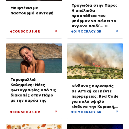
Τραγωδία στην Πάρο:
Μπιφτέκια με
Η απέλπιδα
παστουρμά συνταγή
προσπάθεια του
μπάρμαν να σώσει το
4χρονο παιδί – Τι
ερευνούν οι αρχές
↗
↗
COUSCOUS.GR
DIMOCRACY.GR
Γαρυφαλλιά
Καληφώνη: Νέες
Κίνδυνος πυρκαγιάς
φωτογραφίες από τις
σε Αττική και πέντε
διακοπές στην Πάρο
περιφέρειες: Red Code
με την παρέα της
για πολύ υψηλό
κίνδυνο την Κυριακή,
με μελτέμια έως 8
↗
↗
COUSCOUS.GR
DIMOCRACY.GR
μποφόρ