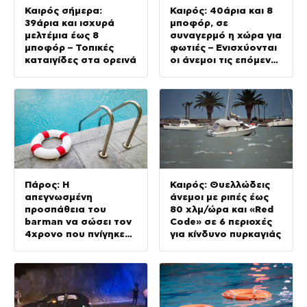
Καιρός σήμερα:
Καιρός: 40άρια και 8
39άρια και ισχυρά
μποφόρ, σε
μελτέμια έως 8
συναγερμό η χώρα για
μποφόρ – Τοπικές
φωτιές – Ενισχύονται
καταιγίδες στα ορεινά
οι άνεμοι τις επόμενες
ημέρες
Πάρος: Η
Καιρός: Θυελλώδεις
απεγνωσμένη
άνεμοι με ριπές έως
προσπάθεια του
80 χλμ/ώρα και «Red
barman να σώσει τον
Code» σε 6 περιοχές
4χρονο που πνίγηκε
για κίνδυνο πυρκαγιάς
στην πισίνα – Πώς
έγινε η τραγωδία