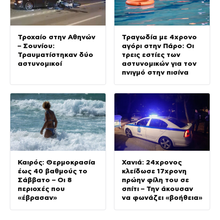
Τροχαίο στην Αθηνών
Τραγωδία με 4χρονο
– Σουνίου:
αγόρι στην Πάρο: Οι
Τραυματίστηκαν δύο
τρεις εστίες των
αστυνομικοί
αστυνομικών για τον
πνιγμό στην πισίνα
Καιρός: Θερμοκρασία
Χανιά: 24χρονος
έως 40 βαθμούς το
κλείδωσε 17χρονη
Σάββατο – Οι 8
πρώην φίλη του σε
περιοχές που
σπίτι – Την άκουσαν
«έβρασαν»
να φωνάζει «βοήθεια»