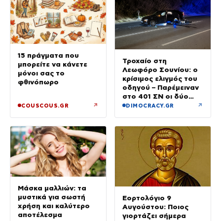
15 πράγματα που
Τροχαίο στη
μπορείτε να κάνετε
Λεωφόρο Σουνίου: ο
μόνοι σας το
κρίσιμος ελιγμός του
φθινόπωρο
οδηγού – Παρέμειναν
στο 401 ΣΝ οι δύο
αστυνομικοί
↗
↗
COUSCOUS.GR
DIMOCRACY.GR
Μάσκα μαλλιών: τα
μυστικά για σωστή
Εορτολόγιο 9
χρήση και καλύτερο
Αυγούστου: Ποιος
αποτέλεσμα
γιορτάζει σήμερα