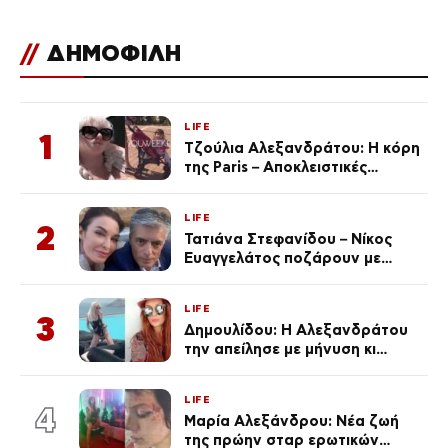
//
ΔΗΜΟΦΙΛΗ
LIFE
1
Τζούλια Αλεξανδράτου: Η κόρη
της Paris – Αποκλειστικές
φωτογραφίες
LIFE
2
Τατιάνα Στεφανίδου – Νίκος
Ευαγγελάτος ποζάρουν με
μαγιό σε παραλία στην
Κεφαλονιά
LIFE
3
Δημουλίδου: Η Αλεξανδράτου
την απείλησε με μήνυση κι
εκείνη απαντά – «Δεν σε
αναγνώρισα, όταν κατάλαβα
LIFE
ποια είσαι σοκαρίστικα»
4
Μαρία Αλεξάνδρου: Νέα ζωή
της πρώην σταρ ερωτικών