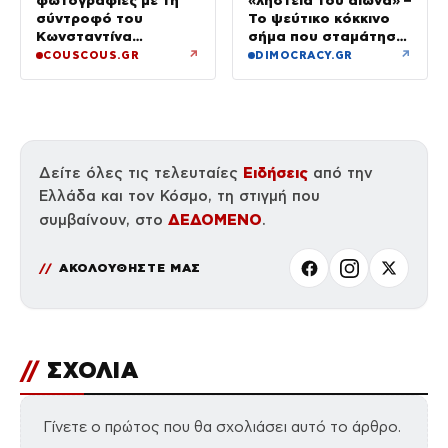
φωτογραφίες με τη
«ληστεία του αιώνα» –
σύντροφό του
Το ψεύτικο κόκκινο
Κωνσταντίνα
σήμα που σταμάτησε
Ευρυπίδου και το
τρένο με 2,6 εκατ.
↗
↗
COUSCOUS.GR
DIMOCRACY.GR
δημόσιο «Σ’ αγαπώ»
λίρες
Ειδήσεις
Δείτε όλες τις τελευταίες
από την
Ελλάδα και τον Κόσμο, τη στιγμή που
ΔΕΔΟΜΕΝΟ
συμβαίνουν, στο
.
ΑΚΟΛΟΥΘΗΣΤΕ ΜΑΣ
//
ΣΧΟΛΙΑ
Γίνετε ο πρώτος που θα σχολιάσει αυτό το άρθρο.