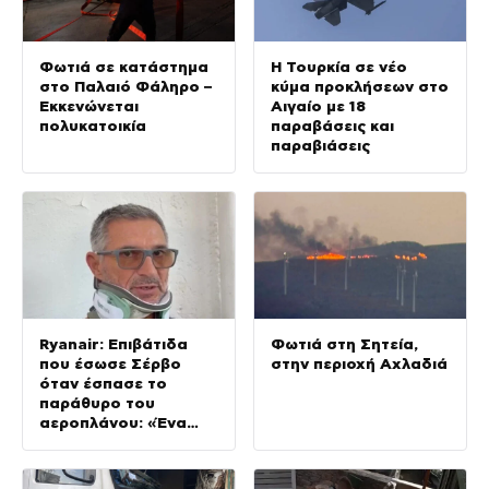
Φωτιά σε κατάστημα
Η Τουρκία σε νέο
στο Παλαιό Φάληρο –
κύμα προκλήσεων στο
Εκκενώνεται
Αιγαίο με 18
πολυκατοικία
παραβάσεις και
παραβιάσεις
Ryanair: Επιβάτιδα
Φωτιά στη Σητεία,
που έσωσε Σέρβο
στην περιοχή Αχλαδιά
όταν έσπασε το
παράθυρο του
αεροπλάνου: «Ένα
κομμάτι του
προσώπου του ήταν
σαν πλαστελίνη»