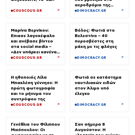
αεροδρόμιο της
Λειψίας
↗
↗
COUSCOUS.GR
DIMOCRACY.GR
Μαρίνα Βερνίκου:
Βόλος: Φωτιά στο
Έπιασε λαγοκέφαλο
Βελεστίνο – 40
και ανέβασε βίντεο
πυροσβέστες στη
στα social media –
μάχη με τις φλόγες
«Δεν υπάρχει κανένας
λόγος να φοβόμαστε»
↗
↗
COUSCOUS.GR
DIMOCRACY.GR
Η ηθοποιός Λίλα
Φωτιά σε κατάστημα
Μπακλέση γέννησε: Η
ναυτιλιακών ειδών
πρώτη φωτογραφία
στον Άλιμο υπό
και το μήνυμα του
έλεγχο
συντρόφου της
↗
↗
COUSCOUS.GR
DIMOCRACY.GR
Γενέθλια του Φίλιππου
Σαν σήμερα 8
Μιχόπουλου: Οι
Αυγούστου: Η