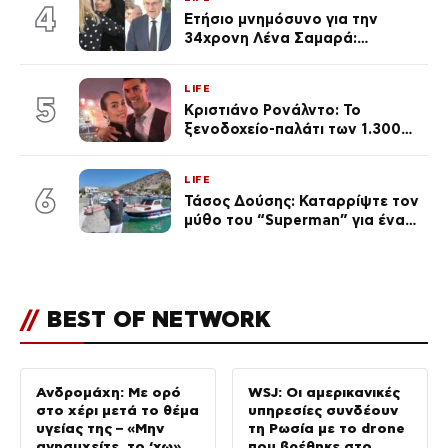
του Θεού»
4
Ετήσιο μνημόσυνο για την
34χρονη Λένα Σαμαρά:
Συγκινημένοι ο Αντώνης
Σαμαράς και η σύζυγός του
LIFE
5
Κριστιάνο Ρονάλντο: Το
ξενοδοχείο-παλάτι των 1.300
ευρώ τη βραδιά που θα γίνει η
δεξίωση του γάμου
LIFE
(φωτογραφίες)
6
Τάσος Δούσης: Καταρρίψτε τον
μύθο του “Superman” για ένα
θέμα που κανείς δεν «άγγιζε»
μέχρι σήμερα
//
BEST OF NETWORK
Ανδρομάχη: Με ορό
WSJ: Οι αμερικανικές
στο χέρι μετά το θέμα
υπηρεσίες συνδέουν
υγείας της – «Μην
τη Ρωσία με το drone
ανησυχείτε, το ‘χω»
που βρέθηκε στο