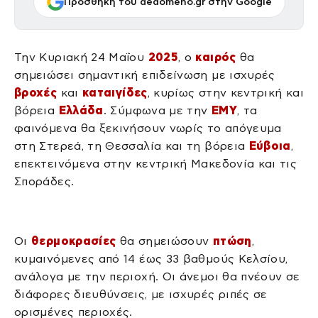
Προσθήκη του dedomeno.gr στην Google
Την Κυριακή 24 Μαΐου
2025
, ο
καιρός
θα
σημειώσει σημαντική επιδείνωση με ισχυρές
βροχές
και
καταιγίδες
, κυρίως στην κεντρική και
βόρεια
Ελλάδα
. Σύμφωνα με την
ΕΜΥ
, τα
φαινόμενα θα ξεκινήσουν νωρίς το απόγευμα
στη Στερεά, τη Θεσσαλία και τη βόρεια
Εύβοια
,
επεκτεινόμενα στην κεντρική Μακεδονία και τις
Σποράδες.
Οι
θερμοκρασίες
θα σημειώσουν
πτώση
,
κυμαινόμενες από 14 έως 33 βαθμούς Κελσίου,
ανάλογα με την περιοχή. Οι άνεμοι θα πνέουν σε
διάφορες διευθύνσεις, με ισχυρές ριπές σε
ορισμένες περιοχές.