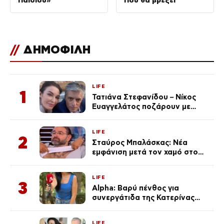
Παιδιού»
Πού θα βρέξει
//
ΔΗΜΟΦΙΛΗ
LIFE
1
Τατιάνα Στεφανίδου – Νίκος
Ευαγγελάτος ποζάρουν με
μαγιό σε παραλία στην
Κεφαλονιά
LIFE
2
Σταύρος Μπαλάσκας: Νέα
εμφάνιση μετά τον χαμό στο
«Πρωινό» (Φωτογραφία)
LIFE
3
Alpha: Βαρύ πένθος για
συνεργάτιδα της Κατερίνας
Καινούργιου – «Κουράστηκες
πολύ… Απόψε είσαι στα χέρια
LIFE