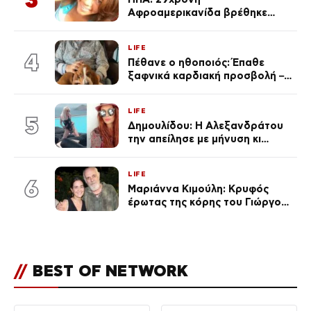
Αφροαμερικανίδα βρέθηκε
απαγχονισμένη σε δέντρο στον
Μισισιπή
LIFE
4
Πέθανε ο ηθοποιός: Έπαθε
ξαφνικά καρδιακή προσβολή – Η
ανακοίνωση της συζύγου του
LIFE
5
Δημουλίδου: Η Αλεξανδράτου
την απείλησε με μήνυση κι
εκείνη απαντά – «Δεν σε
αναγνώρισα, όταν κατάλαβα
LIFE
ποια είσαι σοκαρίστικα»
6
Μαριάννα Κιμούλη: Κρυφός
έρωτας της κόρης του Γιώργου,
είναι μαζί 4 χρόνια,
φωτογραφίες του
//
BEST OF NETWORK