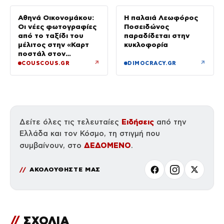
Αθηνά Οικονομάκου:
Η παλαιά Λεωφόρος
Οι νέες φωτογραφίες
Ποσειδώνος
από το ταξίδι του
παραδίδεται στην
μέλιτος στην «Καρτ
κυκλοφορία
ποστάλ στον
παράδεισο»
↗
↗
COUSCOUS.GR
DIMOCRACY.GR
Ειδήσεις
Δείτε όλες τις τελευταίες
από την
Ελλάδα και τον Κόσμο, τη στιγμή που
ΔΕΔΟΜΕΝΟ
συμβαίνουν, στο
.
ΑΚΟΛΟΥΘΗΣΤΕ ΜΑΣ
//
ΣΧΟΛΙΑ