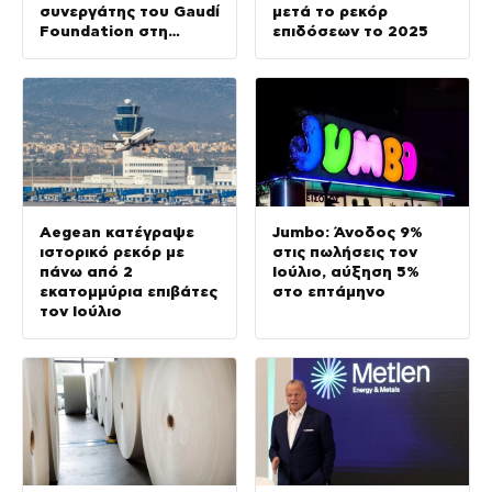
συνεργάτης του Gaudí
μετά το ρεκόρ
Foundation στη
επιδόσεων το 2025
διεθνή έκθεση GAUDÍ:
Back to the Origins
Aegean κατέγραψε
Jumbo: Άνοδος 9%
ιστορικό ρεκόρ με
στις πωλήσεις τον
πάνω από 2
Ιούλιο, αύξηση 5%
εκατομμύρια επιβάτες
στο επτάμηνο
τον Ιούλιο