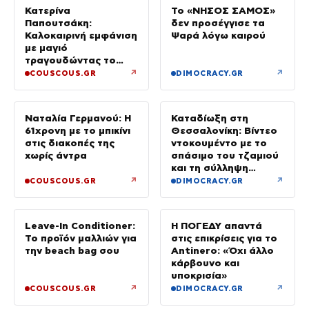
Κατερίνα
Το «ΝΗΣΟΣ ΣΑΜΟΣ»
Παπουτσάκη:
δεν προσέγγισε τα
Καλοκαιρινή εμφάνιση
Ψαρά λόγω καιρού
με μαγιό
τραγουδώντας το
«Καλοκαιρινά
↗
↗
COUSCOUS.GR
DIMOCRACY.GR
Ραντεβού»
Ναταλία Γερμανού: Η
Καταδίωξη στη
61χρονη με το μπικίνι
Θεσσαλονίκη: Βίντεο
στις διακοπές της
ντοκουμέντο με το
χωρίς άντρα
σπάσιμο του τζαμιού
και τη σύλληψη
37χρονου με
↗
↗
COUSCOUS.GR
DIMOCRACY.GR
κλεμμένο Ι.Χ.
Leave-In Conditioner:
Η ΠΟΓΕΔΥ απαντά
Το προϊόν μαλλιών για
στις επικρίσεις για το
την beach bag σου
Antinero: «Όχι άλλο
κάρβουνο και
υποκρισία»
↗
↗
COUSCOUS.GR
DIMOCRACY.GR