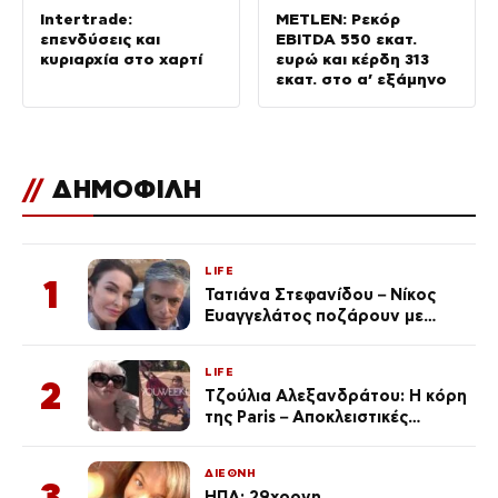
Intertrade:
METLEN: Ρεκόρ
επενδύσεις και
EBITDA 550 εκατ.
κυριαρχία στο χαρτί
ευρώ και κέρδη 313
εκατ. στο α’ εξάμηνο
//
ΔΗΜΟΦΙΛΗ
LIFE
1
Τατιάνα Στεφανίδου – Νίκος
Ευαγγελάτος ποζάρουν με
μαγιό σε παραλία στην
Κεφαλονιά
LIFE
2
Τζούλια Αλεξανδράτου: Η κόρη
της Paris – Αποκλειστικές
φωτογραφίες
ΔΙΕΘΝΗ
3
ΗΠΑ: 29χρονη