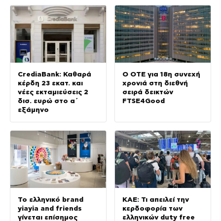
CrediaBank: Καθαρά
Ο ΟΤΕ για 18η συνεχή
κέρδη 23 εκατ. και
χρονιά στη διεθνή
νέες εκταμιεύσεις 2
σειρά δεικτών
δισ. ευρώ στο α΄
FTSE4Good
εξάμηνο
Το ελληνικό brand
ΚΑΕ: Τι απειλεί την
yiayia and friends
κερδοφορία των
γίνεται επίσημος
ελληνικών duty free