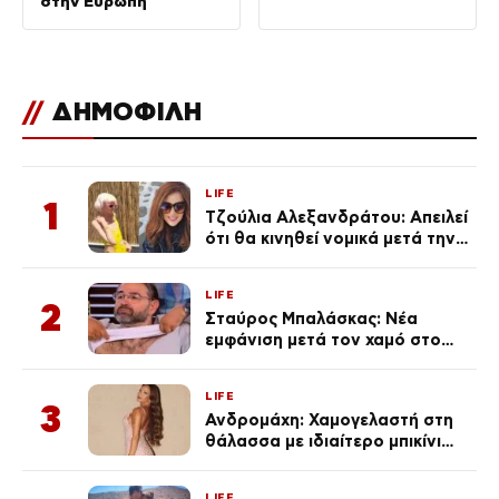
στην Ευρώπη
//
ΔΗΜΟΦΙΛΗ
LIFE
1
Τζούλια Αλεξανδράτου: Απειλεί
ότι θα κινηθεί νομικά μετά την
ανάρτηση της Δημουλίδου
LIFE
2
Σταύρος Μπαλάσκας: Νέα
εμφάνιση μετά τον χαμό στο
«Πρωινό» (Φωτογραφία)
LIFE
3
Ανδρομάχη: Χαμογελαστή στη
θάλασσα με ιδιαίτερο μπικίνι
μετά τον χωρισμό της
(φωτογραφία)
LIFE