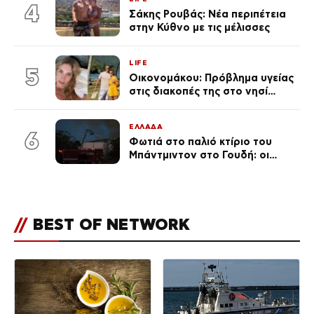
4
Σάκης Ρουβάς: Νέα περιπέτεια
στην Κύθνο με τις μέλισσες
LIFE
5
Οικονομάκου: Πρόβλημα υγείας
στις διακοπές της στο νησί
Μπόρα Μπόρα – «Έσκασε όλη η
κούραση του χειμώνα»
ΕΛΛΑΔΑ
6
Φωτιά στο παλιό κτίριο του
Μπάντμιντον στο Γουδή: οι
δικηγόροι των κατηγορουμένων
λένε «Η δικογραφία περιέχει
πλήθος ελλείψεων και σοβαρών
κενών»
//
BEST OF NETWORK