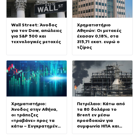
Wall Street: Άνοδος
Χρηματιστήριο
για τον Dow, απώλειες
Αθηνών: Οι μετοχές
για S&P 500 και
έχασαν 0,18%, στα
τεχνολογικές μετοχές
315,71 εκατ. ευρώ ο
τζίρος
Χρηματιστήριο:
Πετρέλαιο: Κάτω από
Άνοδος στην Αθήνα,
τα 80 δολάρια το
οι τράπεζες
Brent εν μέσω
«τραβάνε» προς τα
προσδοκιών για
κάτω – Συγκρατημένη
συμφωνία ΗΠΑ και
η Ευρώπη
Ιράν