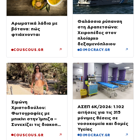
Θαλάσσια ρύπανση
Αρωματικά λάδια με
στη Δραπετσώνα:
βότανα: πώς
Χειροπέδες στον
φτιάχνονται
πλοίαρχο
δεξαμενόπλοιου
↗
↗
COUSCOUS.GR
DIMOCRACY.GR
Σιμώνη
ΑΣΕΠ 6Κ/2026: 1.102
Χριστοδούλου:
αιτήσεις για τις 315
Φωτογραφίες με
μόνιμες θέσεις σε
μπικίνι στην Ίμπιζα –
νοσοκομεία και δομές
Συνεχίζει τις διακοπές
Υγείας
της με τον σύζυγό
↗
↗
COUSCOUS.GR
DIMOCRACY.GR
της, Αντρέα Γεωργίου