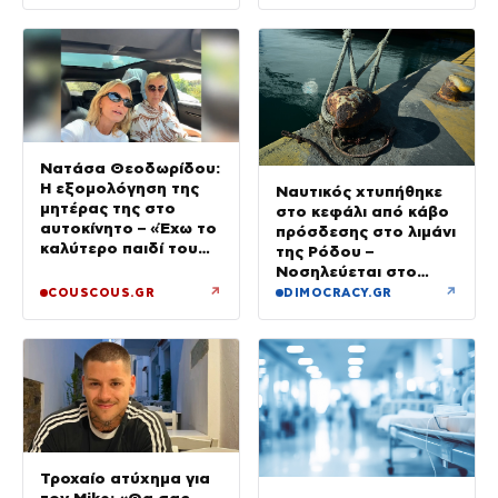
Νατάσα Θεοδωρίδου:
Η εξομολόγηση της
Ναυτικός χτυπήθηκε
μητέρας της στο
στο κεφάλι από κάβο
αυτοκίνητο – «Έχω το
πρόσδεσης στο λιμάνι
καλύτερο παιδί του
της Ρόδου –
κόσμου»
Νοσηλεύεται στο
νοσοκομείο
↗
↗
COUSCOUS.GR
DIMOCRACY.GR
Τροχαίο ατύχημα για