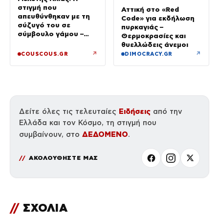
στιγμή που
Αττική στο «Red
απευθύνθηκαν με τη
Code» για εκδήλωση
σύζυγό του σε
πυρκαγιάς –
σύμβουλο γάμου –
Θερμοκρασίες και
«Για εμάς το κομβικό
θυελλώδεις άνεμοι
σημείο ήταν όταν
↗
↗
COUSCOUS.GR
DIMOCRACY.GR
γεννήθηκε ο γιος μας»
Ειδήσεις
Δείτε όλες τις τελευταίες
από την
Ελλάδα και τον Κόσμο, τη στιγμή που
ΔΕΔΟΜΕΝΟ
συμβαίνουν, στο
.
ΑΚΟΛΟΥΘΗΣΤΕ ΜΑΣ
//
ΣΧΟΛΙΑ