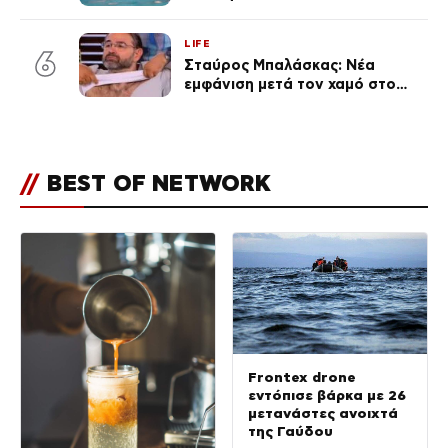
θρηνήσει το παιδί μου» – Η
σπαρακτική περιγραφή του
LIFE
πατέρα και τα κενά στους
6
Σταύρος Μπαλάσκας: Νέα
ισχυρισμούς του ιδιοκτήτη του
εμφάνιση μετά τον χαμό στο
beach bar
«Πρωινό» (Φωτογραφία)
//
BEST OF NETWORK
Frontex drone
εντόπισε βάρκα με 26
μετανάστες ανοιχτά
της Γαύδου