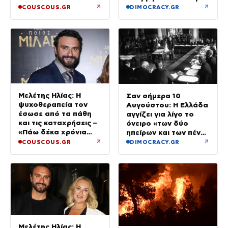
↗
↗
COUSCOUS.GR
DIMOCRACY.GR
Μελέτης Ηλίας: Η
Σαν σήμερα 10
ψυχοθεραπεία τον
Αυγούστου: Η Ελλάδα
έσωσε από τα πάθη
αγγίζει για λίγο το
και τις καταχρήσεις –
όνειρο «των δύο
«Πάω δέκα χρόνια
ηπείρων και των πέντε
στον ψυχαναλυτή»
θαλασσών»
↗
↗
COUSCOUS.GR
DIMOCRACY.GR
Μελέτης Ηλίας: Η