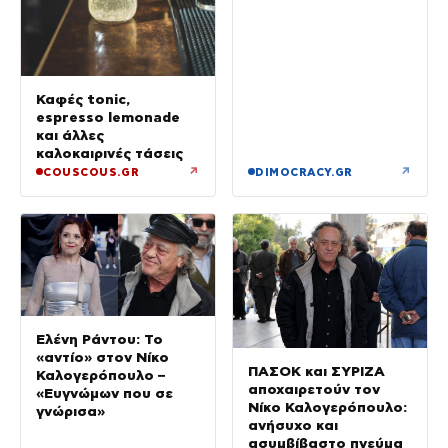
Καφές tonic,
espresso lemonade
και άλλες
καλοκαιρινές τάσεις
↗
↗
COUSCOUS.GR
DIMOCRACY.GR
Ελένη Ράντου: Το
«αντίο» στον Νίκο
ΠΑΣΟΚ και ΣΥΡΙΖΑ
Καλογερόπουλο –
αποχαιρετούν τον
«Ευγνώμων που σε
Νίκο Καλογερόπουλο:
γνώρισα»
ανήσυχο και
ασυμβίβαστο πνεύμα