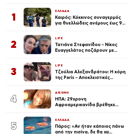
ΕΛΛΑΔΑ
1
Καιρός: Κόκκινος συναγερμός
για θυελλώδεις ανέμους έως 9
μποφόρ – Οι περιοχές που
ανησυχούν τους ειδικούς
LIFE
2
Τατιάνα Στεφανίδου – Νίκος
Ευαγγελάτος ποζάρουν με
μαγιό σε παραλία στην
Κεφαλονιά
LIFE
3
Τζούλια Αλεξανδράτου: Η κόρη
της Paris – Αποκλειστικές
φωτογραφίες
ΔΙΕΘΝΗ
4
ΗΠΑ: 29χρονη
Αφροαμερικανίδα βρέθηκε
απαγχονισμένη σε δέντρο στον
Μισισιπή
ΕΛΛΑΔΑ
5
Πάρος: «Αν ήταν κάποιος πάνω
από την πισίνα, δε θα χα