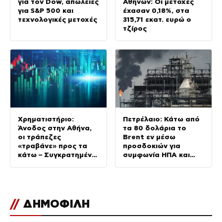
για τον Dow, απώλειες
Αθηνών: Οι μετοχές
για S&P 500 και
έχασαν 0,18%, στα
τεχνολογικές μετοχές
315,71 εκατ. ευρώ ο
τζίρος
Χρηματιστήριο:
Πετρέλαιο: Κάτω από
Άνοδος στην Αθήνα,
τα 80 δολάρια το
οι τράπεζες
Brent εν μέσω
«τραβάνε» προς τα
προσδοκιών για
κάτω – Συγκρατημένη
συμφωνία ΗΠΑ και
η Ευρώπη
Ιράν
//
ΔΗΜΟΦΙΛΗ