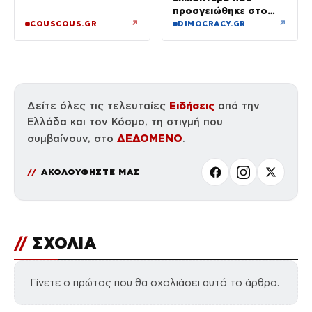
προσγειώθηκε στο
Σαρακήνικο της
↗
↗
COUSCOUS.GR
DIMOCRACY.GR
Μήλου – Τι προβλέπει
ο νόμος
Ειδήσεις
Δείτε όλες τις τελευταίες
από την
Ελλάδα και τον Κόσμο, τη στιγμή που
ΔΕΔΟΜΕΝΟ
συμβαίνουν, στο
.
ΑΚΟΛΟΥΘΗΣΤΕ ΜΑΣ
//
ΣΧΟΛΙΑ
Γίνετε ο πρώτος που θα σχολιάσει αυτό το άρθρο.