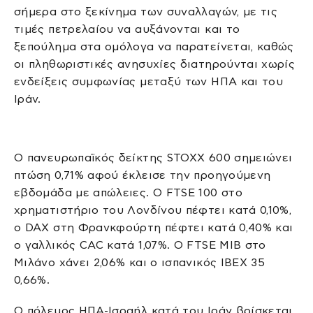
σήμερα στο ξεκίνημα των συναλλαγών, με τις
τιμές πετρελαίου να αυξάνονται και το
ξεπούλημα στα ομόλογα να παρατείνεται, καθώς
οι πληθωριστικές ανησυχίες διατηρούνται χωρίς
ενδείξεις συμφωνίας μεταξύ των ΗΠΑ και του
Ιράν.
Ο πανευρωπαϊκός δείκτης STOXX 600 σημειώνει
πτώση 0,71% αφού έκλεισε την προηγούμενη
εβδομάδα με απώλειες. Ο FTSE 100 στο
χρηματιστήριο του Λονδίνου πέφτει κατά 0,10%,
ο DAX στη Φρανκφούρτη πέφτει κατά 0,40% και
ο γαλλικός CAC κατά 1,07%. Ο FTSE MIB στο
Μιλάνο χάνει 2,06% και ο ισπανικός IBEX 35
0,66%.
Ο πόλεμος ΗΠΑ-Ισραήλ κατά του Ιράν βρίσκεται