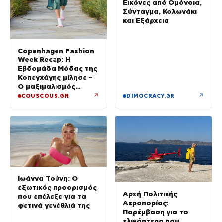
Εικόνες από Ομόνοια,
Σύνταγμα, Κολωνάκι
και Εξάρχεια
Copenhagen Fashion
Week Recap: Η
Εβδομάδα Μόδας της
Κοπεγχάγης μίλησε –
Ο μαξιμαλισμός
επιστρέφει
↗
↗
COUSCOUS.GR
DIMOCRACY.GR
Ιωάννα Τούνη: Ο
εξωτικός προορισμός
Αρχή Πολιτικής
που επέλεξε για τα
Αεροπορίας:
φετινά γενέθλιά της
Παρέμβαση για το
ελικόπτερο που