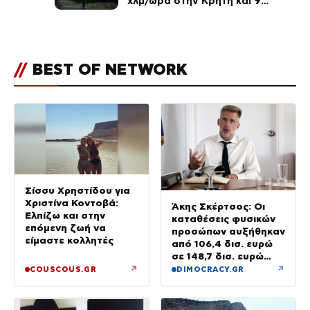
χλμ/ώρα στην Κρήτη και 9
μποφόρ τη Δευτέρα – Πάνω από
400 πυρκαγιές μέσα σε 10
ημέρες
//
BEST OF NETWORK
Σίσσυ Χρηστίδου για
Χριστίνα Κοντοβά:
Άκης Σκέρτσος: Οι
Ελπίζω και στην
καταθέσεις φυσικών
επόμενη ζωή να
προσώπων αυξήθηκαν
είμαστε κολλητές
από 106,4 δισ. ευρώ
σε 148,7 δισ. ευρώ
από τον Δεκέμβριο
↗
↗
COUSCOUS.GR
DIMOCRACY.GR
του 2018 έως το 2025