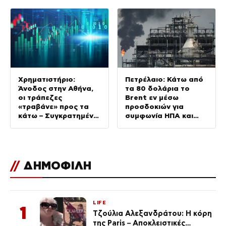
Χρηματιστήριο:
Πετρέλαιο: Κάτω από
Άνοδος στην Αθήνα,
τα 80 δολάρια το
οι τράπεζες
Brent εν μέσω
«τραβάνε» προς τα
προσδοκιών για
κάτω – Συγκρατημένη
συμφωνία ΗΠΑ και
η Ευρώπη
Ιράν
//
ΔΗΜΟΦΙΛΗ
LIFE
1
Τζούλια Αλεξανδράτου: Η κόρη
της Paris – Αποκλειστικές