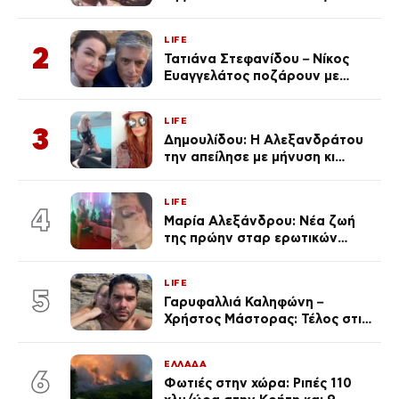
φωτογραφίες
LIFE
2
Τατιάνα Στεφανίδου – Νίκος
Ευαγγελάτος ποζάρουν με
μαγιό σε παραλία στην
Κεφαλονιά
LIFE
3
Δημουλίδου: Η Αλεξανδράτου
την απείλησε με μήνυση κι
εκείνη απαντά – «Δεν σε
αναγνώρισα, όταν κατάλαβα
LIFE
ποια είσαι σοκαρίστικα»
4
Μαρία Αλεξάνδρου: Νέα ζωή
της πρώην σταρ ερωτικών
ταινιών, μητέρα ενός παιδιού με
σύντροφο επιχειρηματία
LIFE
(Φωτογραφίες)
5
Γαρυφαλλιά Καληφώνη –
Χρήστος Μάστορας: Τέλος στις
φήμες χωρισμού, όλη η αλήθεια
για τη σχέση τους
ΕΛΛΑΔΑ
6
Φωτιές στην χώρα: Ριπές 110