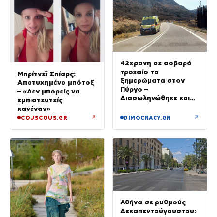
42χρονη σε σοβαρό
τροχαίο τα
Μπρίτνεϊ Σπίαρς:
ξημερώματα στον
Αποτυχημένο μπότοξ
Πύργο –
– «Δεν μπορείς να
Διασωληνώθηκε και
εμπιστευτείς
μεταφέρθηκε στο Ρίο
κανέναν»
↗
↗
COUSCOUS.GR
DIMOCRACY.GR
Αθήνα σε ρυθμούς
Δεκαπενταύγουστου: