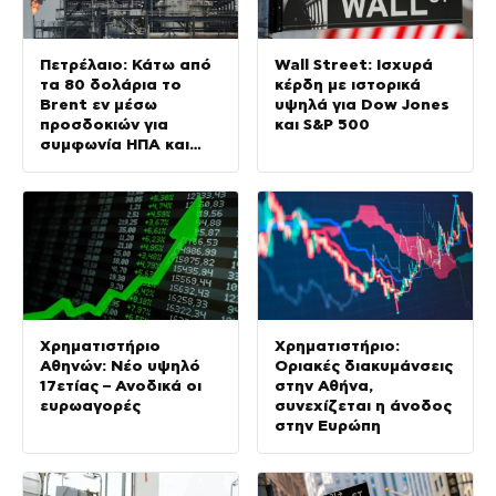
Πετρέλαιο: Κάτω από
Wall Street: Ισχυρά
τα 80 δολάρια το
κέρδη με ιστορικά
Brent εν μέσω
υψηλά για Dow Jones
προσδοκιών για
και S&P 500
συμφωνία ΗΠΑ και
Ιράν
Χρηματιστήριο
Χρηματιστήριο:
Αθηνών: Νέο υψηλό
Οριακές διακυμάνσεις
17ετίας – Ανοδικά οι
στην Αθήνα,
ευρωαγορές
συνεχίζεται η άνοδος
στην Ευρώπη