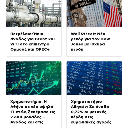
Πετρέλαιο: Ήπια
Wall Street: Νέο
άνοδος για Brent και
ρεκόρ για τον Dow
WTI στο επίκεντρο
Jones με ισχυρά
Ορμούζ και OPEC+
κέρδη
Χρηματιστήρια: Η
Χρηματιστήριο
Αθήνα σε νέα υψηλά
Αθηνών: Σε άνοδο
17 ετών, ξεπέρασε τις
0,72% οι μετοχές,
2.600 μονάδες –
κέρδη στις
Άνοδος και στις
ευρωπαϊκές αγορές
ευρωαγορές