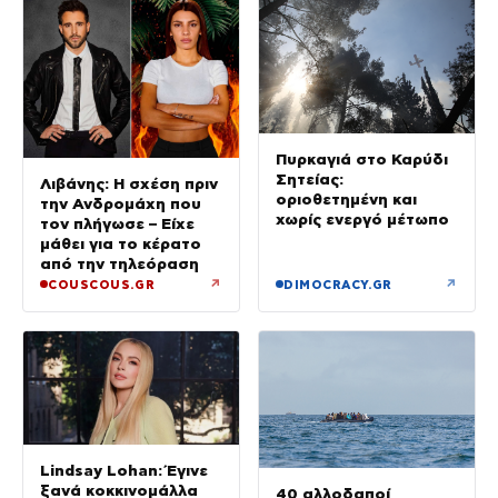
Πυρκαγιά στο Καρύδι
Σητείας:
Λιβάνης: Η σχέση πριν
οριοθετημένη και
την Ανδρομάχη που
χωρίς ενεργό μέτωπο
τον πλήγωσε – Είχε
μάθει για το κέρατο
από την τηλεόραση
↗
↗
COUSCOUS.GR
DIMOCRACY.GR
Lindsay Lohan: Έγινε
ξανά κοκκινομάλλα
40 αλλοδαποί