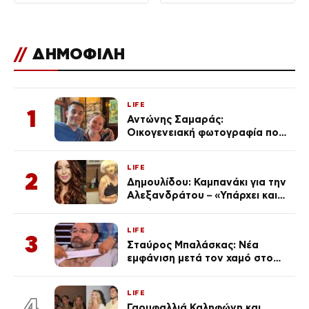
//
ΔΗΜΟΦΙΛΗ
LIFE
1
Αντώνης Σαμαράς:
Οικογενειακή φωτογραφία που
ανάρτησε ο γιος του λίγο πριν
από την επέτειο θανάτου της
LIFE
Λένας
2
Δημουλίδου: Καμπανάκι για την
Αλεξανδράτου – «Υπάρχει και
ένα μικρό παιδί πίσω που
χρειάζεται τη μάνα του»
LIFE
3
Σταύρος Μπαλάσκας: Νέα
εμφάνιση μετά τον χαμό στο
«Πρωινό» (Φωτογραφία)
LIFE
4
Γαρυφαλλιά Καληφώνη και