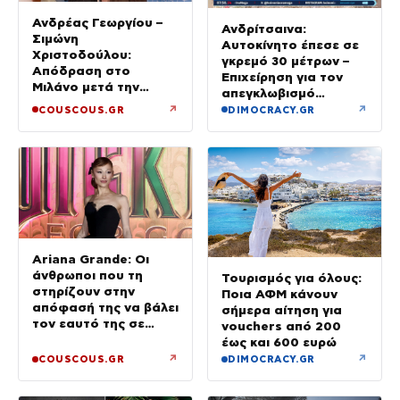
Ανδρέας Γεωργίου –
Ανδρίτσαινα:
Σιμώνη
Αυτοκίνητο έπεσε σε
Χριστοδούλου:
γκρεμό 30 μέτρων –
Απόδραση στο
Επιχείρηση για τον
Μιλάνο μετά την
απεγκλωβισμό
Ίμπιζα
32χρονης
↗
↗
COUSCOUS.GR
DIMOCRACY.GR
Ariana Grande: Οι
άνθρωποι που τη
Τουρισμός για όλους:
στηρίζουν στην
Ποια ΑΦΜ κάνουν
απόφασή της να βάλει
σήμερα αίτηση για
τον εαυτό της σε
vouchers από 200
προτεραιότητα
έως και 600 ευρώ
↗
↗
COUSCOUS.GR
DIMOCRACY.GR